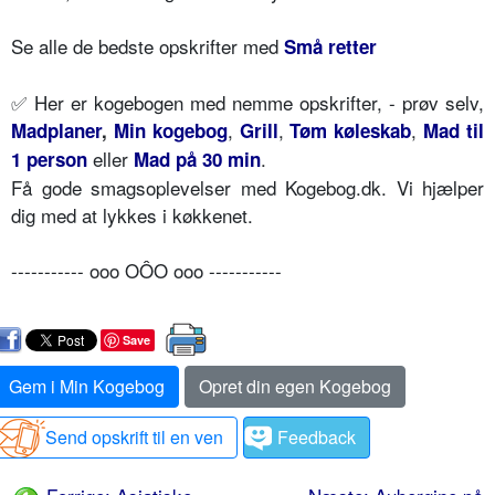
Se alle de bedste opskrifter med
Små retter
✅
Her er kogebogen med nemme opskrifter, - prøv selv,
,
,
,
Madplaner
,
Min kogebog
Grill
Tøm køleskab
Mad til
eller
.
1 person
Mad på 30 min
Få gode smagsoplevelser med Kogebog.dk. Vi hjælper
dig med at lykkes i køkkenet.
----------- ooo OÔO ooo -----------
Save
Gem i Min Kogebog
Opret din egen Kogebog
Send opskrift til en ven
Feedback