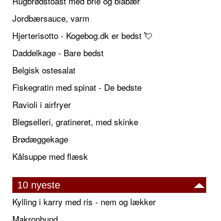
Rugbrødstoast med brie og blåbær
Jordbærsauce, varm
Hjerterisotto - Kogebog.dk er bedst 💘
Daddelkage - Bare bedst
Belgisk ostesalat
Fiskegratin med spinat - De bedste
Ravioli i airfryer
Blegselleri, gratineret, med skinke
Brødæggekage
Kålsuppe med flæsk
10 nyeste
Kylling i karry med ris - nem og lækker
Makronbund