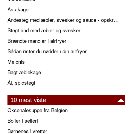
Astakage
Andesteg med æbler, svesker og sauce - opskrift også til jul
Stegt and med æbler og svesker
Brændte mandler i airfryer
Sådan rister du nødder i din airfryer
Melonis
Bagt æblekage
Ål, spidstegt
10 mest viste
Oksehalesuppe fra Belgien
Boller i selleri
Børnenes livretter