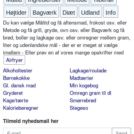
Højtider
Bagværk
Diæt
Udland
Info
Du kan vælge Måltid og få aftensmad, frokost osv. eller
Metode og få grill, gryde, ovn osv. eller Bagværk og få
brød, boller og lagkage osv. eller omregner mellem gram,
liter og udenlandske mål - der er er meget at vælge
imellem - Eller prøv en af vores mange opskrifter med
Airfryer
Alkoholtester
Lagkage/roulade
Børnekokke
Madtærter
Gl. dansk mad
Min kogebog
Gryderet
Omregn gram til dl
Kage/tærte
Smørrebrød
Kalorieberegner
Stegeso
Tilmeld nyhedsmail her