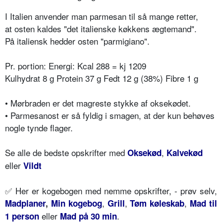
I Italien anvender man parmesan til så mange retter,
at osten kaldes "det italienske køkkens ægtemand".
På italiensk hedder osten "parmigiano".
Pr. portion: Energi: Kcal 288 = kj 1209
Kulhydrat 8 g Protein 37 g Fedt 12 g (38%) Fibre 1 g
• Mørbraden er det magreste stykke af oksekødet.
• Parmesanost er så fyldig i smagen, at der kun behøves
nogle tynde flager.
Se alle de bedste opskrifter med
,
Oksekød
Kalvekød
eller
Vildt
✅ Her er kogebogen med nemme opskrifter, - prøv selv,
,
,
,
Madplaner
,
Min kogebog
Grill
Tøm køleskab
Mad til
eller
.
1 person
Mad på 30 min