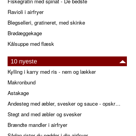
Fiskegratin med spinat - De bedste
Ravioli i airfryer
Blegselleri, gratineret, med skinke
Brødæggekage
Kålsuppe med flæsk
10 nyeste
Kylling i karry med ris - nem og lækker
Makronbund
Astakage
Andesteg med æbler, svesker og sauce - opskrift også til jul
Stegt and med æbler og svesker
Brændte mandler i airfryer
Sådan rister du nødder i din airfryer