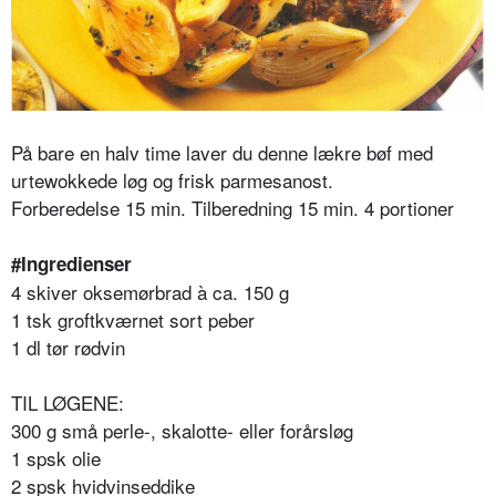
På bare en halv time laver du denne lækre bøf med
urtewokkede løg og frisk parmesanost.
Forberedelse 15 min. Tilberedning 15 min. 4 portioner
#Ingredienser
4 skiver oksemørbrad à ca. 150 g
1 tsk groftkværnet sort peber
1 dl tør rødvin
TIL LØGENE:
300 g små perle-, skalotte- eller forårsløg
1 spsk olie
2 spsk hvidvinseddike