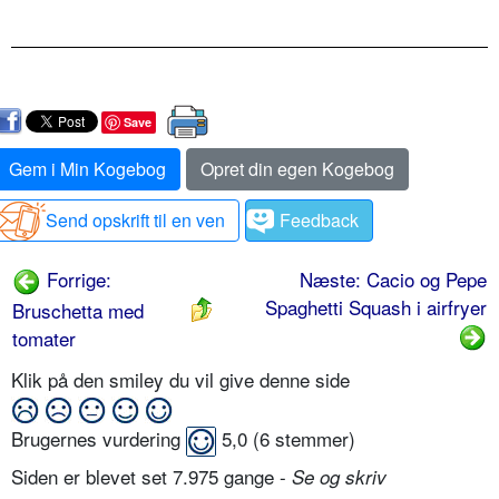
Save
Gem i Min Kogebog
Opret din egen Kogebog
Send opskrift til en ven
Feedback
Forrige:
Næste: Cacio og Pepe
Spaghetti Squash i airfryer
Bruschetta med
tomater
Klik på den smiley du vil give denne side
Brugernes vurdering
5,0
(
6
stemmer)
Siden er blevet set 7.975 gange -
Se og skriv