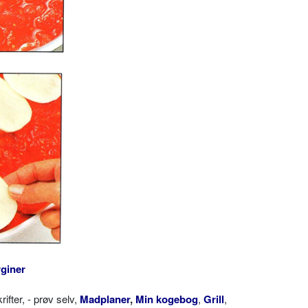
giner
ter, - prøv selv,
Madplaner
,
Min kogebog
,
Grill
,