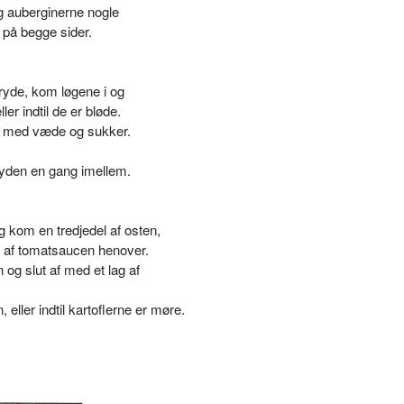
g auberginerne nogle
 på begge sider.
ryde, kom løgene i og
r indtil de er bløde.
er med væde og sukker.
gryden en gang imellem.
g kom en tredjedel af osten,
n af tomatsaucen henover.
g slut af med et lag af
, eller indtil kartoflerne er møre.