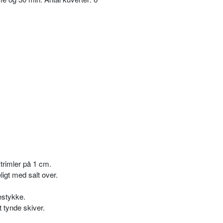
trimler på 1 cm.
igt med salt over.
estykke.
 tynde skiver.