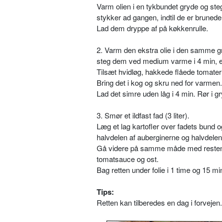
Varm olien i en tykbundet gryde og ste
stykker ad gangen, indtil de er brunede
Lad dem dryppe af på køkkenrulle.
2. Varm den ekstra olie i den samme g
steg dem ved medium varme i 4 min, elle
Tilsæt hvidløg, hakkede flåede tomat
Bring det i kog og skru ned for varmen.
Lad det simre uden låg i 4 min. Rør i 
3. Smør et ildfast fad (3 liter).
Læg et lag kartofler over fadets bund o
halvdelen af auberginerne og halvdele
Gå videre på samme måde med resten o
tomatsauce og ost.
Bag retten under folie i 1 time og 15 min
Tips:
Retten kan tilberedes en dag i forvejen.