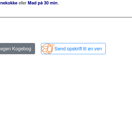
rnekokke
eller
Mad på 30 min
.
n egen Kogebog
Send opskrift til en ven