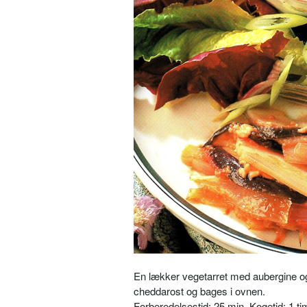
En lækker vegetarret med aubergine og
cheddarost og bages i ovnen.
Forberedelsestid: 25 min. Kogetid: 1 ti