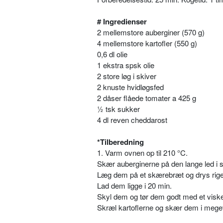
# Ingredienser
2 mellemstore auberginer (570 g)
4 mellemstore kartofler (550 g)
0,6 dl olie
1 ekstra spsk olie
2 store løg i skiver
2 knuste hvidløgsfed
2 dåser flåede tomater a 425 g
½ tsk sukker
4 dl reven cheddarost
*Tilberedning
1. Varm ovnen op til 210 °C.
Skær auberginerne på den lange led i s
Læg dem på et skærebræt og drys rigel
Lad dem ligge i 20 min.
Skyl dem og tør dem godt med et visk
Skræl kartoflerne og skær dem i meget