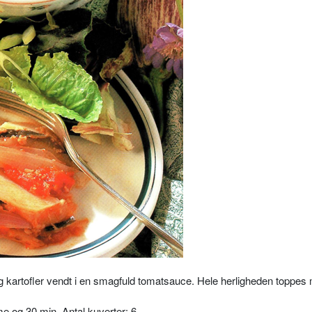
 kartofler vendt i en smagfuld tomatsauce. Hele herligheden toppes 
me og 30 min. Antal kuverter: 6