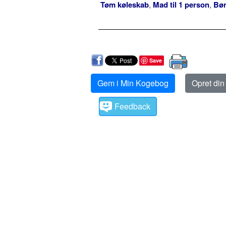
Tøm køleskab
,
Mad til 1 person
,
Bø
Save
Gem i Min Kogebog
Opret di
Feedback