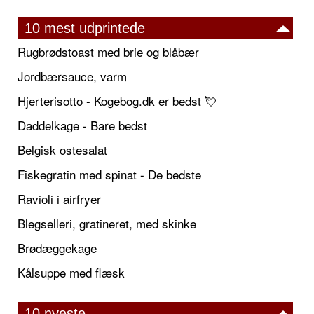
10 mest udprintede
Rugbrødstoast med brie og blåbær
Jordbærsauce, varm
Hjerterisotto - Kogebog.dk er bedst 💘
Daddelkage - Bare bedst
Belgisk ostesalat
Fiskegratin med spinat - De bedste
Ravioli i airfryer
Blegselleri, gratineret, med skinke
Brødæggekage
Kålsuppe med flæsk
10 nyeste