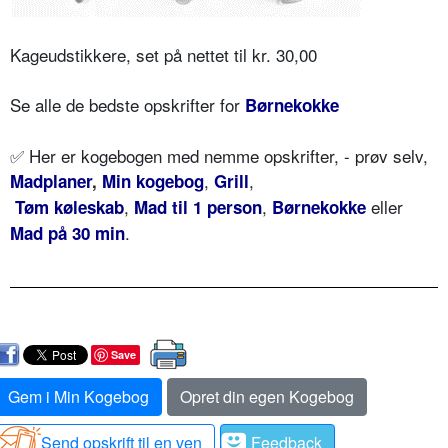
Kageudstikkere, set på nettet til kr. 30,00
Se alle de bedste opskrifter for
Børnekokke
✅ Her er kogebogen med nemme opskrifter, - prøv selv,
,
,
Madplaner
,
Min kogebog
Grill
,
,
eller
Tøm køleskab
Mad til 1 person
Børnekokke
.
Mad på 30 min
Save
Gem i Min Kogebog
Opret din egen Kogebog
Send opskrift til en ven
Feedback