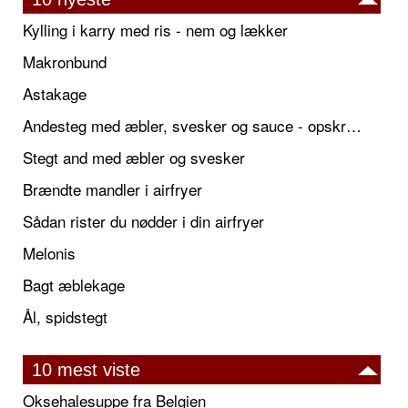
Kylling i karry med ris - nem og lækker
Makronbund
Astakage
Andesteg med æbler, svesker og sauce - opskrift også til jul
Stegt and med æbler og svesker
Brændte mandler i airfryer
Sådan rister du nødder i din airfryer
Melonis
Bagt æblekage
Ål, spidstegt
10 mest viste
Oksehalesuppe fra Belgien