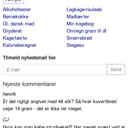
Alkoholtester
Lagkage/roulade
Børnekokke
Madtærter
Gl. dansk mad
Min kogebog
Gryderet
Omregn gram til dl
Kage/tærte
Smørrebrød
Kalorieberegner
Stegeso
Tilmeld nyhedsmail her
Nyeste kommentarer
henrik
Er det rigtigt angivet med 48 stk? Så hver kuvertbrød
vejer 14 gram - det er ikke ret meget.
CJ
Hvor kan man købe strudsekød? Har meget svært ved at