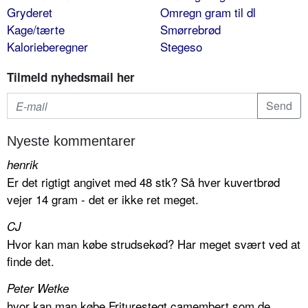
Gryderet
Omregn gram til dl
Kage/tærte
Smørrebrød
Kalorieberegner
Stegeso
Tilmeld nyhedsmail her
Nyeste kommentarer
henrik
Er det rigtigt angivet med 48 stk? Så hver kuvertbrød
vejer 14 gram - det er ikke ret meget.
CJ
Hvor kan man købe strudsekød? Har meget svært ved at
finde det.
Peter Wetke
hvor kan man købe Friturestegt camembert som de