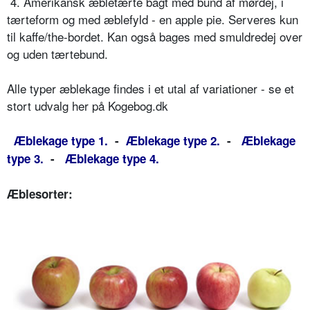
 4. Amerikansk æbletærte bagt med bund af mørdej, i
tærteform og med æblefyld - en apple pie. Serveres kun
til kaffe/the-bordet. Kan også bages med smuldredej over
og uden tærtebund.
Alle typer æblekage findes i et utal af variationer - se et
stort udvalg her på Kogebog.dk
Æblekage type 1.
-
Æblekage type 2.
-
Æblekage
type 3.
-
Æblekage type 4.
Æblesorter: