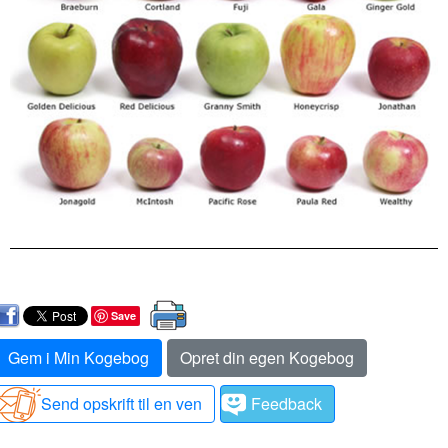
Save
Gem i Min Kogebog
Opret din egen Kogebog
Send opskrift til en ven
Feedback