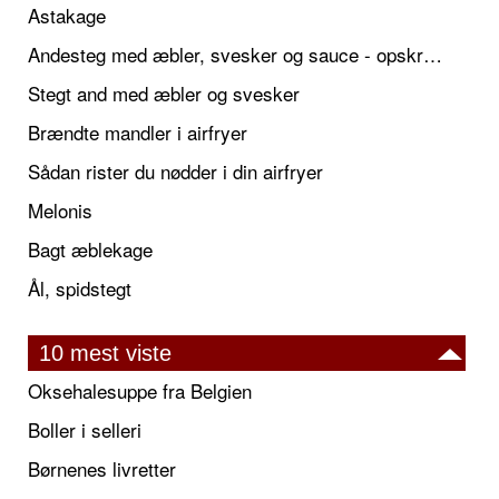
Astakage
Andesteg med æbler, svesker og sauce - opskrift også til jul
Stegt and med æbler og svesker
Brændte mandler i airfryer
Sådan rister du nødder i din airfryer
Melonis
Bagt æblekage
Ål, spidstegt
10 mest viste
Oksehalesuppe fra Belgien
Boller i selleri
Børnenes livretter