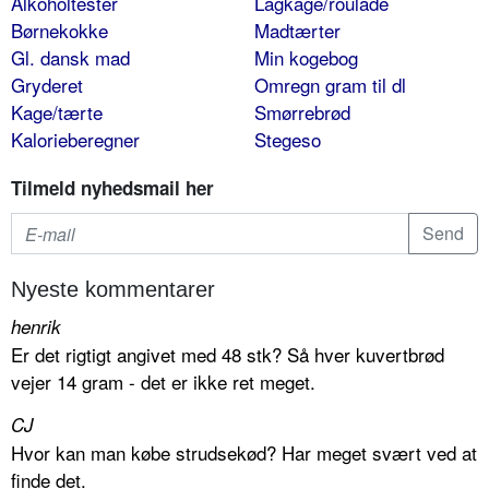
Alkoholtester
Lagkage/roulade
Børnekokke
Madtærter
Gl. dansk mad
Min kogebog
Gryderet
Omregn gram til dl
Kage/tærte
Smørrebrød
Kalorieberegner
Stegeso
Tilmeld nyhedsmail her
Nyeste kommentarer
henrik
Er det rigtigt angivet med 48 stk? Så hver kuvertbrød
vejer 14 gram - det er ikke ret meget.
CJ
Hvor kan man købe strudsekød? Har meget svært ved at
finde det.