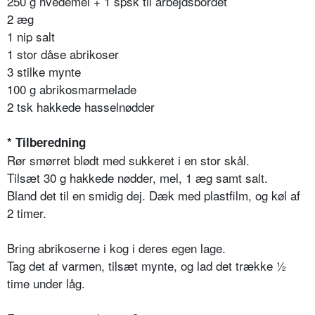
250 g hvedemel + 1 spsk til arbejdsbordet
2 æg
1 nip salt
1 stor dåse abrikoser
3 stilke mynte
100 g abrikosmarmelade
2 tsk hakkede hasselnødder
* Tilberedning
Rør smørret blødt med sukkeret i en stor skål.
Tilsæt 30 g hakkede nødder, mel, 1 æg samt salt.
Bland det til en smidig dej. Dæk med plastfilm, og køl af
2 timer.
Bring abrikoserne i kog i deres egen lage.
Tag det af varmen, tilsæt mynte, og lad det trække ½
time under låg.