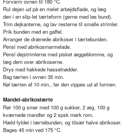
Forvarm ovnen til 180 °C.
Rul dejen ud på en melet arbejdsflade, og læg
den i en slip-let tærteform (gerne med løs bund).
Trim dejkanterne, og lav resterne til smalle strimler.
Prik bunden med en gaffel.
Arranger de drænede abrikoser i tærtebunden.
Pensl med abrikosmarmelade.
Pensl dejstrimlerne med pisket æggeblomme, og
læg dem over abrikoserne.
Drys med hakkede hasselnødder.
Bag tærten i ovnen 35 min.
Køl tærten af 10 min., før den vippes ud af formen.
Mandel-abrikostærte
Rør 100 g smør med 100 g sukker, 2 æg, 100 g
kværnede mandler og 2 spsk mørk rom.
Hæld fyldet i tærtebunden, og tilsæt halve abrikoser.
Bages 45 min ved 175 °C.