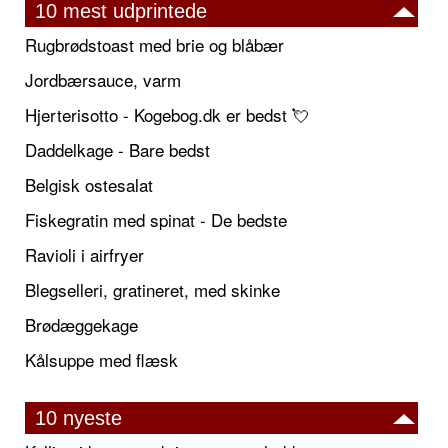
10 mest udprintede
Rugbrødstoast med brie og blåbær
Jordbærsauce, varm
Hjerterisotto - Kogebog.dk er bedst 💘
Daddelkage - Bare bedst
Belgisk ostesalat
Fiskegratin med spinat - De bedste
Ravioli i airfryer
Blegselleri, gratineret, med skinke
Brødæggekage
Kålsuppe med flæsk
10 nyeste