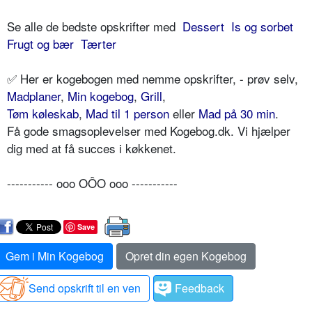
Se alle de bedste opskrifter med
Dessert
Is og sorbet
Frugt og bær
Tærter
✅ Her er kogebogen med nemme opskrifter, - prøv selv,
Madplaner
,
Min kogebog
,
Grill
,
Tøm køleskab
,
Mad til 1 person
eller
Mad på 30 min
.
Få gode smagsoplevelser med Kogebog.dk. Vi hjælper
dig med at få succes i køkkenet.
----------- ooo OÔO ooo -----------
Save
Gem i Min Kogebog
Opret din egen Kogebog
Send opskrift til en ven
Feedback