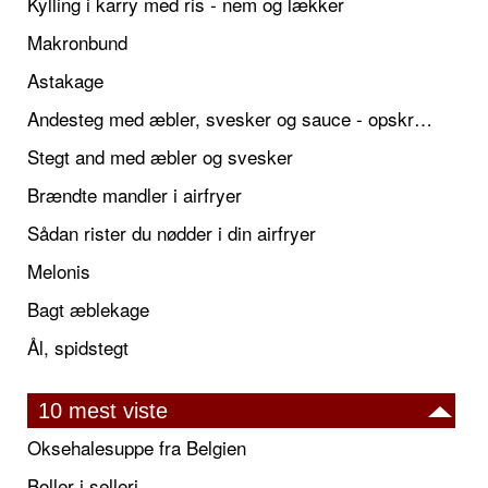
Kylling i karry med ris - nem og lækker
Makronbund
Astakage
Andesteg med æbler, svesker og sauce - opskrift også til jul
Stegt and med æbler og svesker
Brændte mandler i airfryer
Sådan rister du nødder i din airfryer
Melonis
Bagt æblekage
Ål, spidstegt
10 mest viste
Oksehalesuppe fra Belgien
Boller i selleri