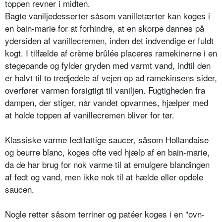
toppen revner i midten.
Bagte vaniljedesserter såsom vanilletærter kan koges i
en bain-marie for at forhindre, at en skorpe dannes på
ydersiden af vanillecremen, inden det indvendige er fuldt
kogt. I tilfælde af crème brûlée placeres ramekinerne i en
stegepande og fylder gryden med varmt vand, indtil den
er halvt til to tredjedele af vejen op ad ramekinsens sider,
overfører varmen forsigtigt til vaniljen. Fugtigheden fra
dampen, der stiger, når vandet opvarmes, hjælper med
at holde toppen af vanillecremen bliver for tør.
Klassiske varme fedtfattige saucer, såsom Hollandaise
og beurre blanc, koges ofte ved hjælp af en bain-marie,
da de har brug for nok varme til at emulgere blandingen
af fedt og vand, men ikke nok til at hælde eller opdele
saucen.
Nogle retter såsom terriner og patéer koges i en "ovn-