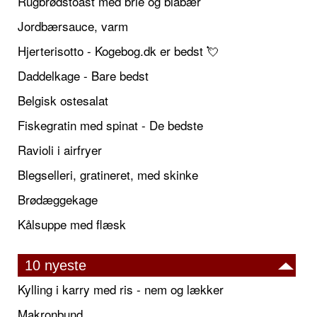
Rugbrødstoast med brie og blåbær
Jordbærsauce, varm
Hjerterisotto - Kogebog.dk er bedst 💘
Daddelkage - Bare bedst
Belgisk ostesalat
Fiskegratin med spinat - De bedste
Ravioli i airfryer
Blegselleri, gratineret, med skinke
Brødæggekage
Kålsuppe med flæsk
10 nyeste
Kylling i karry med ris - nem og lækker
Makronbund