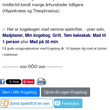
imidlertid kendt mange århundreder tidligere
(Hippokrates og Theophrastus).
✅
Her er kogebogen med nemme opskrifter, - prøv selv,
,
,
,
Madplaner
,
Min kogebog
Grill
Tøm køleskab
Mad til
eller
.
1 person
Mad på 30 min
Få gode smagsoplevelser med Kogebog.dk. Vi hjælper dig med at lykkes
i køkkenet.
----------- ooo OÔO ooo -----------
Save
Gem i Min Kogebog
Opret din egen Kogebog
Send opskrift til en ven
Feedback