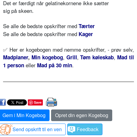
Det er færdigt når gelatinekornene ikke sætter
sig på skeen.
Se alle de bedste opskrifter med
Tærter
Se alle de bedste opskrifter med
K
ager
✅ Her er kogebogen med nemme opskrifter, - prøv selv,
,
,
,
Madplaner
,
Min kogebog
Grill
Tøm køleskab
Mad til
eller
.
1 person
Mad på 30 min
Save
Gem i Min Kogebog
Opret din egen Kogebog
Send opskrift til en ven
Feedback