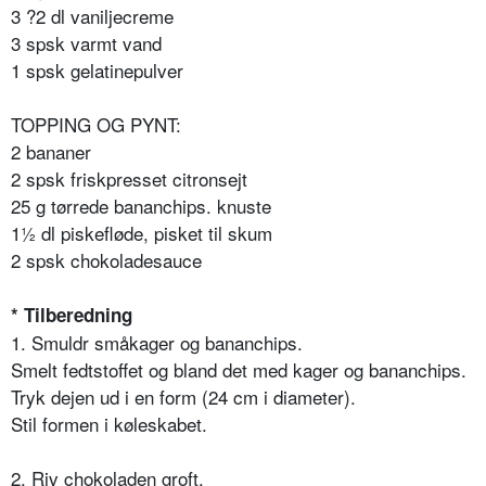
3 ?2 dl vaniljecreme
3 spsk varmt vand
1 spsk gelatinepulver
TOPPING OG PYNT:
2 bananer
2 spsk friskpresset citronsejt
25 g tørrede bananchips. knuste
1½ dl piskefløde, pisket til skum
2 spsk chokoladesauce
* Tilberedning
1. Smuldr småkager og bananchips.
Smelt fedtstoffet og bland det med kager og bananchips.
Tryk dejen ud i en form (24 cm i diameter).
Stil formen i køleskabet.
2. Riv chokoladen groft.