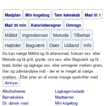
Madplan
Min kogebog
Tøm køleskab
Mad til 1
Mad 30 min
Kalorieberegner
Omregn
Måltid
Ingredienser
Metode
Tilbehør
Højtider
Bagværk
Diæt
Udland
Info
Du kan vælge Måltid og få aftensmad, frokost osv. eller
Metode og få grill, gryde, ovn osv. eller Bagværk og få
brød, boller og lagkage osv. eller omregner mellem gram,
liter og udenlandske mål - der er er meget at vælge
imellem - Eller prøv en af vores mange opskrifter med
Airfryer
Alkoholtester
Lagkage/roulade
Børnekokke
Madtærter
Gl. dansk mad
Min kogebog