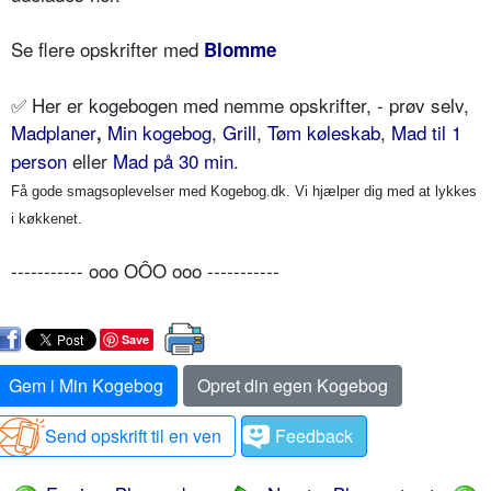
Se flere opskrifter med
Blomme
✅
Her er kogebogen med nemme opskrifter, - prøv selv,
Madplaner
Min kogebog
,
Grill
,
Tøm køleskab
,
Mad til 1
,
person
eller
Mad på 30 min
.
Få gode smagsoplevelser med Kogebog.dk. Vi hjælper dig med at lykkes
i køkkenet.
----------- ooo OÔO ooo -----------
Save
Gem i Min Kogebog
Opret din egen Kogebog
Send opskrift til en ven
Feedback