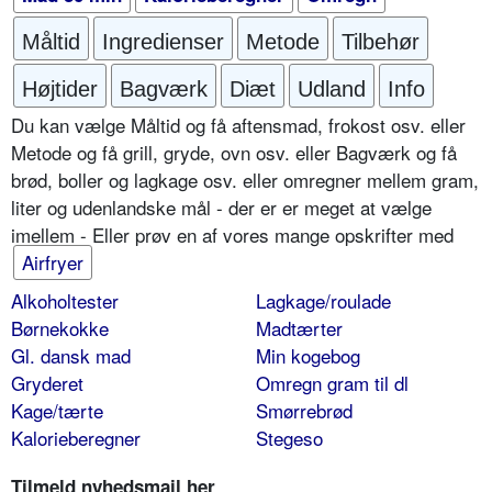
Måltid
Ingredienser
Metode
Tilbehør
Højtider
Bagværk
Diæt
Udland
Info
Du kan vælge Måltid og få aftensmad, frokost osv. eller
Metode og få grill, gryde, ovn osv. eller Bagværk og få
brød, boller og lagkage osv. eller omregner mellem gram,
liter og udenlandske mål - der er er meget at vælge
imellem - Eller prøv en af vores mange opskrifter med
Airfryer
Alkoholtester
Lagkage/roulade
Børnekokke
Madtærter
Gl. dansk mad
Min kogebog
Gryderet
Omregn gram til dl
Kage/tærte
Smørrebrød
Kalorieberegner
Stegeso
Tilmeld nyhedsmail her