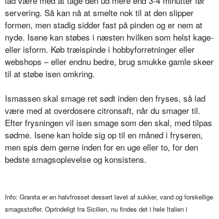
lad være med at tage den ud mere end 3-4 minutter før
servering. Så kan nå at smelte nok til at den slipper
formen, men stadig sidder fast på pinden og er nem at
nyde. Isene kan støbes i næsten hvilken som helst kage-
eller isform. Køb træispinde i hobbyforretninger eller
webshops – eller endnu bedre, brug smukke gamle skeer
til at støbe isen omkring.
Ismassen skal smage ret sødt inden den fryses, så lad
være med at overdosere citronsaft, når du smager til.
Efter frysningen vil isen smage som den skal, med tilpas
sødme. Isene kan holde sig op til en måned i fryseren,
men spis dem gerne inden for en uge eller to, for den
bedste smagsoplevelse og konsistens.
Info:
Granita er en halvfrosset dessert lavet af sukker, vand og forskellige
smagsstoffer. Oprindeligt fra Sicilien, nu findes det i hele Italien i