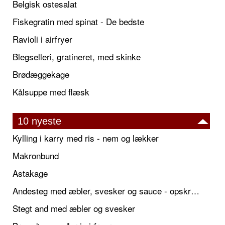
Belgisk ostesalat
Fiskegratin med spinat - De bedste
Ravioli i airfryer
Blegselleri, gratineret, med skinke
Brødæggekage
Kålsuppe med flæsk
10 nyeste
Kylling i karry med ris - nem og lækker
Makronbund
Astakage
Andesteg med æbler, svesker og sauce - opskrift også til jul
Stegt and med æbler og svesker