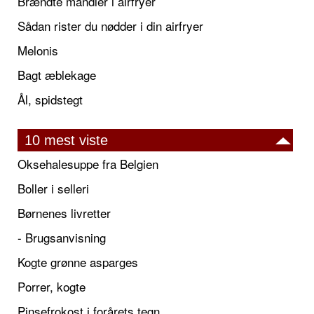
Brændte mandler i airfryer
Sådan rister du nødder i din airfryer
Melonis
Bagt æblekage
Ål, spidstegt
10 mest viste
Oksehalesuppe fra Belgien
Boller i selleri
Børnenes livretter
- Brugsanvisning
Kogte grønne asparges
Porrer, kogte
Pinsefrokost i forårets tegn