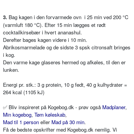
Bag kagen i den forvarmede ovn i 25 min ved 200 °C
3.
(varmluft 180 °C). Efter 15 min lægges et rødt
cocktailkirsebær i hvert ananashul.
Derefter bages kagen videre i 10 min.
Abrikosmarmelade og de sidste 3 spsk citronsaft bringes
i kog.
Den varme kage glaseres hermed og afkøles, til den er
lunken.
Energi pr. stk.: 3 g protein, 10 g fedt, 40 g kulhydrater =
264 kcal (1105 kJ)
✅
Bliv inspireret på Kogebog.dk - prøv også
Madplaner
,
Min kogebog
,
Tøm køleskab
,
Mad til 1 person
eller
Mad på 30 min
.
Få de bedste opskrifter med Kogebog.dk nemlig. Vi