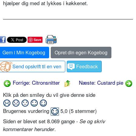
hjælper dig med at lykkes i køkkenet.
Save
Gem i Min Kogebog
Opret din egen Kogebog
Send opskrift til en ven
Feedback
Forrige: Citronsnitter
Næste: Custard pie
Klik på den smiley du vil give denne side
Brugernes vurdering
5,0
(
5
stemmer)
Siden er blevet set 8.069 gange -
Se og skriv
.
kommentarer herunder