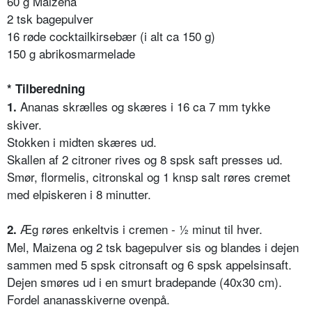
60 g Maizena
2 tsk bagepulver
16 røde cocktailkirsebær (i alt ca 150 g)
150 g abrikosmarmelade
* Tilberedning
Ananas skrælles og skæres i 16 ca 7 mm tykke
1.
skiver.
Stokken i midten skæres ud.
Skallen af 2 citroner rives og 8 spsk saft presses ud.
Smør, flormelis, citronskal og 1 knsp salt røres cremet
med elpiskeren i 8 minutter.
Æg røres enkeltvis i cremen - ½ minut til hver.
2.
Mel, Maizena og 2 tsk bagepulver sis og blandes i dejen
sammen med 5 spsk citronsaft og 6 spsk appelsinsaft.
Dejen smøres ud i en smurt bradepande (40x30 cm).
Fordel ananasskiverne ovenpå.