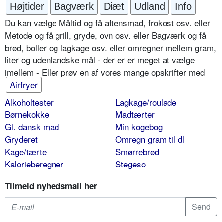
Højtider
Bagværk
Diæt
Udland
Info
Du kan vælge Måltid og få aftensmad, frokost osv. eller
Metode og få grill, gryde, ovn osv. eller Bagværk og få
brød, boller og lagkage osv. eller omregner mellem gram,
liter og udenlandske mål - der er er meget at vælge
imellem - Eller prøv en af vores mange opskrifter med
Airfryer
Alkoholtester
Lagkage/roulade
Børnekokke
Madtærter
Gl. dansk mad
Min kogebog
Gryderet
Omregn gram til dl
Kage/tærte
Smørrebrød
Kalorieberegner
Stegeso
Tilmeld nyhedsmail her