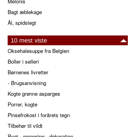
Melonis
Bagt æblekage
Ål, spidstegt
10 mest viste
Oksehalesuppe fra Belgien
Boller i selleri
Børnenes livretter
- Brugsanvisning
Kogte grønne asparges
Porrer, kogte
Pinsefrokost i forårets tegn
Tilbehør til vildt
Pynt - garnering - dekoration