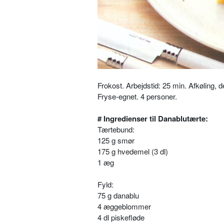
Frokost. Arbejdstid: 25 min. Afkøling, d
Fryse-egnet. 4 personer.
# Ingredienser til Danablutærte:
Tærtebund:
125 g smør
175 g hvedemel (3 dl)
1 æg
Fyld:
75 g danablu
4 æggeblommer
4 dl piskefløde