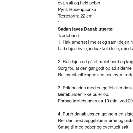
evt. salt og hvid peber
Pynt: Rosenpaprika
Tærteform: 22 cm
*
Sådan laves Danablutærte:
Tærtebund:
1. Hak smørret i melet og saml dejen
Lad dejen hvile, indpakket i folie, mind
2. Rul dejen ud på et melet bord og læ
Sørg for, at den går godt op ad siderne.
Rul eventuelt kagerullen hen over tærte
3. Prik bunden med en gaffel eller dæk d
tærtebunden ikke buler op.
Forbag tærtebunden ca 10 min. ved 200 
4. Purér danabluosten gennem en sigte
Rør den med æggeblommerne og piske
Smag til med peber og eventuelt salt.