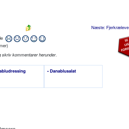
Næste: Fjerkræleve
ide
mer)
g skriv kommentarer herunder
.
abludressing
• Danablusalat