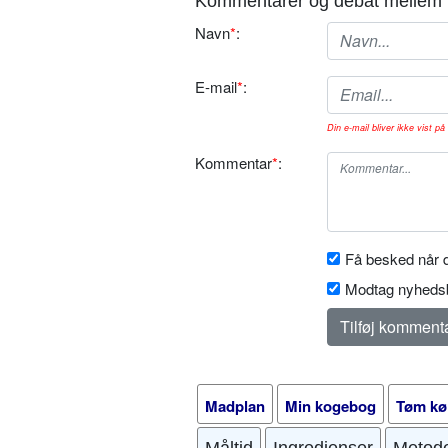
Kommentarer og debat mellem 
Navn
*
:
E-mail
*
:
Din e-mail bliver ikke vist på 
Kommentar
*
:
Få besked når d
Modtag nyhedsb
Madplan
Min kogebog
Tøm kø
Måltid
Ingredienser
Metod