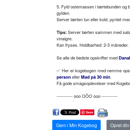
5. Fyld ostemassen i tærtebunden og ba
gylden.
Server tærten lun eller kold, pyntet med
Tips:
Server tærten sammen med salat a
vinaigre.
Kan fryses. Holdbarhed: 2-3 måneder.
Se alle de bedste opskrifter med
Dana
✅
Her er kogebogen med nemme opskri
person
eller
Mad på 30 min
.
Få gode smagsoplevelser med Kogebog.
----------- ooo OÔO ooo -----------
Save
Gem i Min Kogebog
Opret di