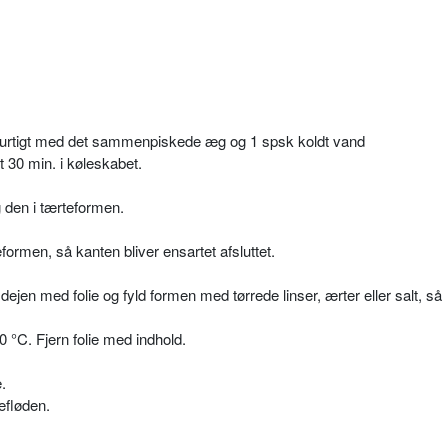
 hurtigt med det sammenpiskede æg og 1 spsk koldt vand
st 30 min. i køleskabet.
g den i tærteformen.
formen, så kanten bliver ensartet afsluttet.
ejen med folie og fyld formen med tørrede linser, ærter eller salt, så
°C. Fjern folie med indhold.
.
fløden.