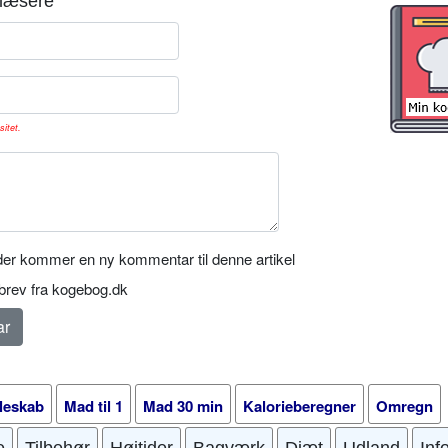
læsere
sitet.
er kommer en ny kommentar til denne artikel
rev fra kogebog.dk
leskab
Mad til 1
Mad 30 min
Kalorieberegner
Omregn
e
Tilbehør
Højtider
Bagværk
Diæt
Udland
Inf