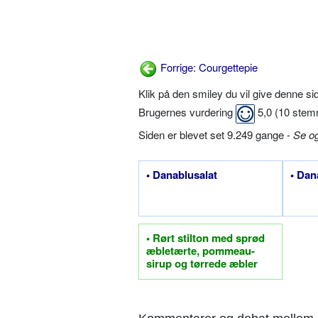
Forrige: Courgettepie
Klik på den smiley du vil give denne s
Brugernes vurdering
5,0
(
10
stem
Siden er blevet set 9.249 gange -
Se o
• Danablusalat
• Dan
• Rørt stilton med sprød
æbletærte, pommeau-
sirup og tørrede æbler