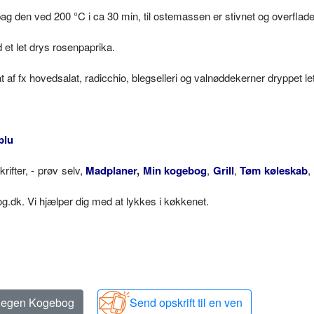
g den ved 200 °C i ca 30 min, til ostemassen er stivnet og overflad
 et let drys rosenpaprika.
f fx hovedsalat, radicchio, blegselleri og valnøddekerner dryppet l
blu
fter, - prøv selv,
Madplaner
,
Min kogebog
,
Grill
,
Tøm køleskab
,
dk. Vi hjælper dig med at lykkes i køkkenet.
n egen Kogebog
Send opskrift til en ven