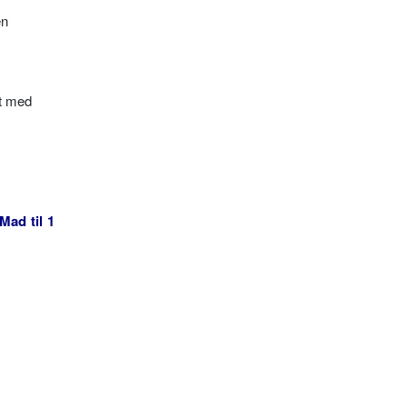
en
et med
Mad til 1