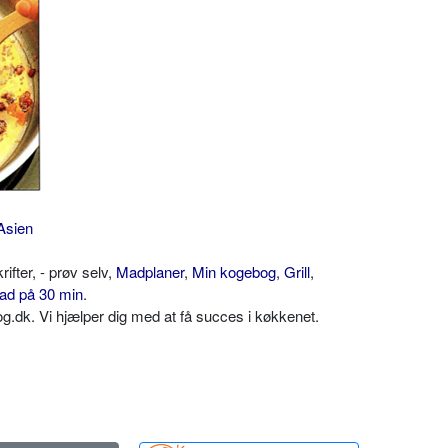
Asien
ter, - prøv selv,
Madplaner
,
Min kogebog
,
Grill
,
ad på 30 min
.
dk. Vi hjælper dig med at få succes i køkkenet.