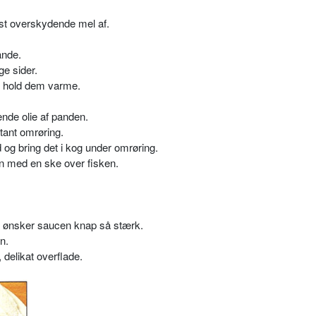
yst overskydende mel af.
ande.
e sider.
g hold dem varme.
nde olie af panden.
stant omrøring.
d og bring det i kog under omrøring.
en med en ske over fisken.
 du ønsker saucen knap så stærk.
n.
 delikat overflade.