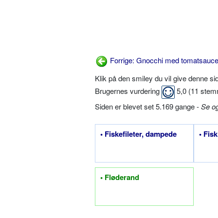
Forrige: Gnocchi med tomatsauc
Klik på den smiley du vil give denne s
Brugernes vurdering
5,0
(
11
stem
Siden er blevet set 5.169 gange -
Se o
• Fiskefileter, dampede
• Fis
• Fløderand