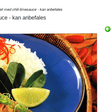
let med chili-limesauce - kan anbefales
auce - kan anbefales