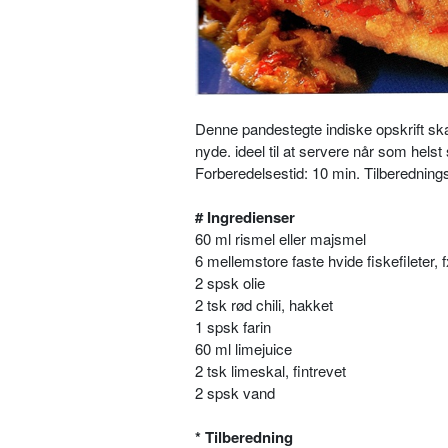
Denne pandestegte indiske opskrift ska
nyde. ideel til at servere når som hels
Forberedelsestid: 10 min. Tilberedningst
# Ingredienser
60 ml rismel eller majsmel
6 mellemstore faste hvide fiskefileter, f
2 spsk olie
2 tsk rød chili, hakket
1 spsk farin
60 ml limejuice
2 tsk limeskal, fintrevet
2 spsk vand
* Tilberedning