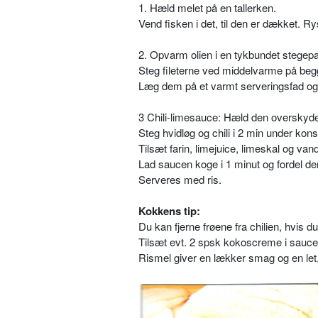
1. Hæld melet på en tallerken.
Vend fisken i det, til den er dækket. R
2. Opvarm olien i en tykbundet stegep
Steg fileterne ved middelvarme på begg
Læg dem på et varmt serveringsfad o
3 Chili-limesauce: Hæld den overskyde
Steg hvidløg og chili i 2 min under kon
Tilsæt farin, limejuice, limeskal og van
Lad saucen koge i 1 minut og fordel d
Serveres med ris.
Kokkens tip:
Du kan fjerne frøene fra chilien, hvis
Tilsæt evt. 2 spsk kokoscreme i sauce
Rismel giver en lækker smag og en let,