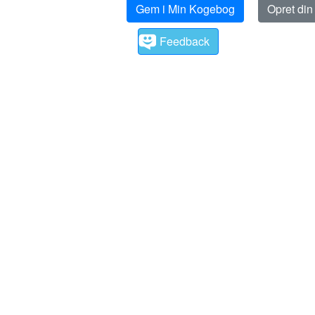
Gem i Min Kogebog
Opret di
Feedback