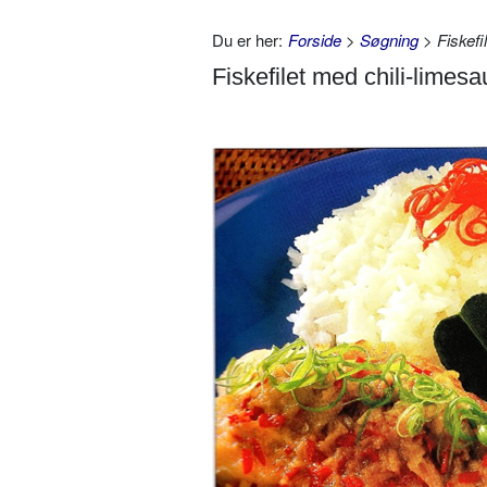
Du er her:
Forside
>
Søgning
> Fiskefi
Fiskefilet med chili-limes