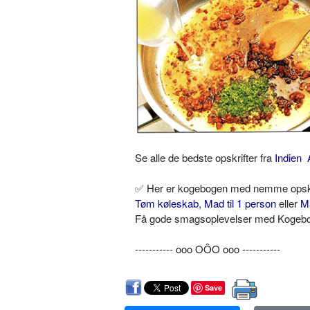
Se alle de bedste opskrifter fra
Indien
✅ Her er kogebogen med nemme opskrif
Tøm køleskab
,
Mad til 1 person
eller
M
Få gode smagsoplevelser med Kogebog.
----------- ooo OÔO ooo -----------
Save