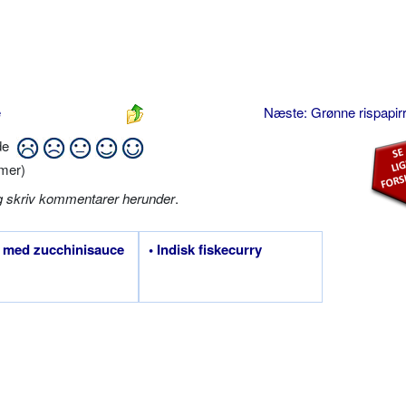
e
Næste: Grønne rispapirr
ide
mer)
g skriv kommentarer herunder
.
k med zucchinisauce
• Indisk fiskecurry