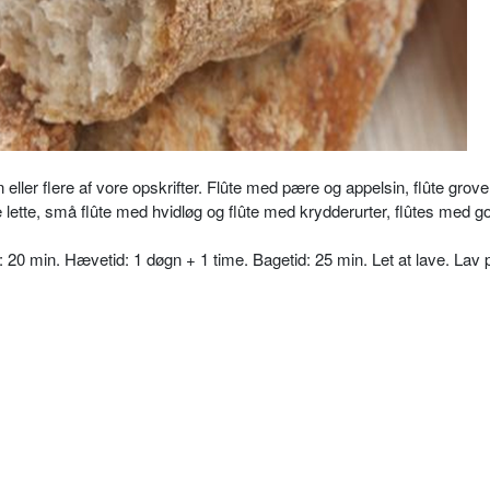
eller flere af vore opskrifter. Flûte med pære og appelsin, flûte grove,
 lette, små flûte med hvidløg og flûte med krydderurter, flûtes med go
 min. Hævetid: 1 døgn + 1 time. Bagetid: 25 min. Let at lave. Lav p