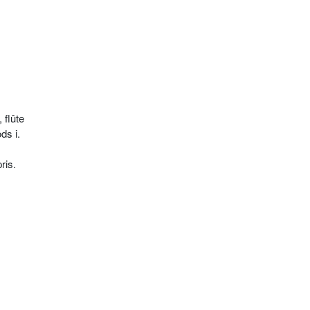
 flûte
ds i.
ris.