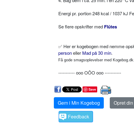
4. Bag dem i ca. 25 min. i en 220 °C v
Energi pr. portion 248 kcal / 1037 kJ 
Se flere opskrifter med
Flûtes
✅
Her er kogebogen med nemme opskrif
person
eller
Mad på 30 min
.
Få gode smagsoplevelser med Kogebog.dk. 
----------- ooo OÔO ooo -----------
Save
Gem i Min Kogebog
Opret di
Feedback