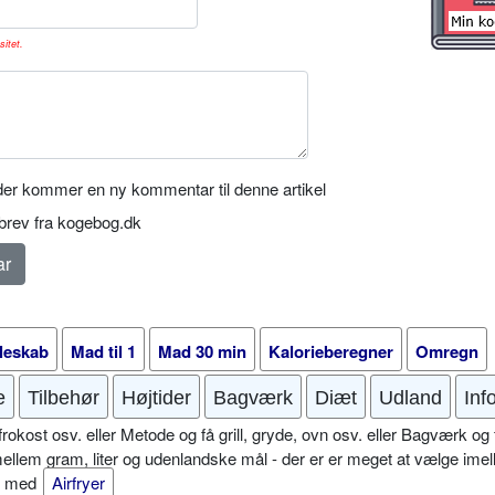
sitet.
er kommer en ny kommentar til denne artikel
rev fra kogebog.dk
leskab
Mad til 1
Mad 30 min
Kalorieberegner
Omregn
e
Tilbehør
Højtider
Bagværk
Diæt
Udland
Inf
okost osv. eller Metode og få grill, gryde, ovn osv. eller Bagværk og 
mellem gram, liter og udenlandske mål - der er er meget at vælge imel
er med
Airfryer