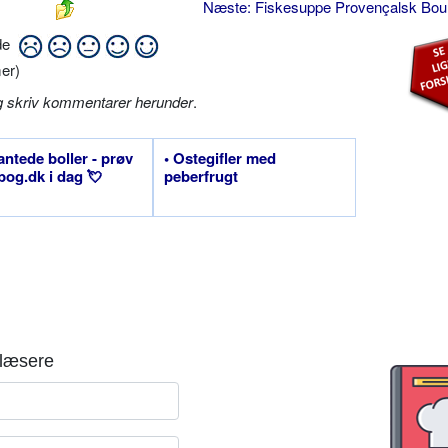
Næste: Fiskesuppe Provençalsk Bou
ide
er)
g skriv kommentarer herunder
.
kantede boller - prøv
• Ostegifler med
og.dk i dag 💘
peberfrugt
læsere