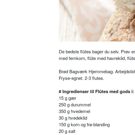
De bedste flûtes bager du selv. Prøv en 
med femkorn, flûte med havreklid, flûte
Brød Bagværk Hjemmebag. Arbejdstid: 20
Fryse-egnet. 2-3 flutes.
# Ingredienser til Flûtes med gods i:
15 g gær
250 g durummel
350 g hvedemel
30 g hvedeklid
150 g korn og frø-blanding
20 g salt