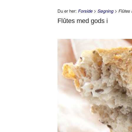
Du er her:
Forside
>
Søgning
> Flûtes 
Flûtes med gods i