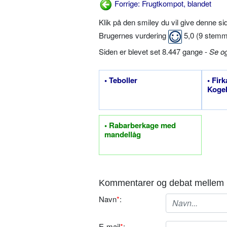
Forrige: Frugtkompot, blandet
Klik på den smiley du vil give denne s
Brugernes vurdering
5,0
(
9
stemm
Siden er blevet set 8.447 gange -
Se o
• Teboller
• Fir
Kogeb
• Rabarberkage med
mandellåg
Kommentarer og debat mellem 
Navn
*
:
E-mail
*
: