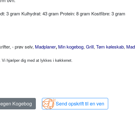
arm ovn.
Fedt: 3 gram Kulhydrat: 43 gram Protein: 8 gram Kostfibre: 3 gram
ter, - prøv selv,
Madplaner
,
Min kogebog
,
Grill
,
Tøm køleskab
,
Mad 
Vi hjælper dig med at lykkes i køkkenet.
n egen Kogebog
Send opskrift til en ven