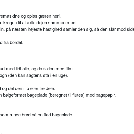
røremaskine og opløs gæren heri.
dejkrogen til at ælte dejen sammen med.
in. på næsten højeste hastighed samler den sig, så den slår mod sid
d fra bordet.
murt med lidt olie, og dæk den med film.
døgn (den kan sagtens stå i en uge).
g del den i to eller tre dele.
en bølgeformet bageplade (beregnet til flutes) med bagepapir.
 som runde brød på en flad bageplade.