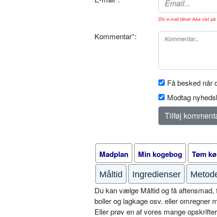
Din e-mail bliver ikke vist på 
Kommentar
*
:
Få besked når d
Modtag nyhedsb
Madplan
Min kogebog
Tøm kø
Måltid
Ingredienser
Metod
Du kan vælge Måltid og få aftensmad, fr
boller og lagkage osv. eller omregner 
Eller prøv en af vores mange opskrift