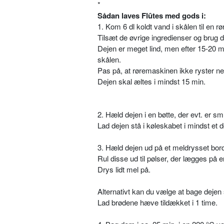
*
Sådan laves Flûtes med gods i:
1. Kom 6 dl koldt vand i skålen til en 
Tilsæt de øvrige ingredienser og brug 
Dejen er meget lind, men efter 15-20 m
skålen.
Pas på, at røremaskinen ikke ryster ne
Dejen skal æltes i mindst 15 min.
2. Hæld dejen i en bøtte, der evt. er s
Lad dejen stå i køleskabet i mindst et 
3. Hæld dejen ud på et meldrysset bord o
Rul disse ud til pølser, der lægges på 
Drys lidt mel på.
Alternativt kan du vælge at bage dejen
Lad brødene hæve tildækket i 1 time.