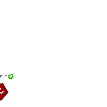
ghurt