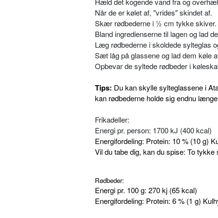
Hæld det kogende vand fra og overhæl
Når de er kølet af, "vrides" skindet af.
Skær rødbederne i ½ cm tykke skiver.
Bland ingredienserne til lagen og lad d
Læg rødbederne i skoldede sylteglas 
Sæt låg på glassene og lad dem køle a
Opbevar de syltede rødbeder i køleskab
Tips:
Du kan skylle sylteglassene i Ata
kan rødbederne holde sig endnu længe
Frikadeller:
Energi pr. person: 1700 kJ (400 kcal)
Energifordeling: Protein: 10 % (10 g) K
Vil du tabe dig, kan du spise: To tykke s
Rødbeder:
Energi pr. 100 g: 270 kj (65 kcal)
Energifordeling: Protein: 6 % (1 g) Kul