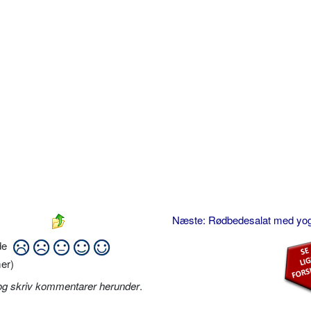
Næste: Rødbedesalat med yo
ide
er)
og skriv kommentarer herunder
.