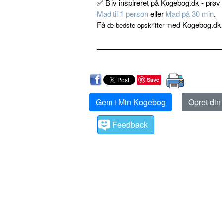
✅
Bliv inspireret på Kogebog.dk - prø
Mad til 1 person
eller
Mad på 30 min
.
Få
med Kogebog.dk ne
de bedste opskrifter
Save
Gem i Min Kogebog
Opret di
Feedback