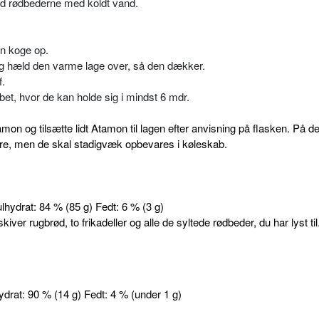
d rødbederne med koldt vand.
en koge op.
og hæld den varme lage over, så den dækker.
f.
et, hvor de kan holde sig i mindst 6 mdr.
mon og tilsætte lidt Atamon til lagen efter anvisning på flasken. På 
re, men de skal stadigvæk opbevares i køleskab.
ulhydrat: 84 % (85 g) Fedt: 6 % (3 g)
kiver rugbrød, to frikadeller og alle de syltede rødbeder, du har lyst til
hydrat: 90 % (14 g) Fedt: 4 % (under 1 g)