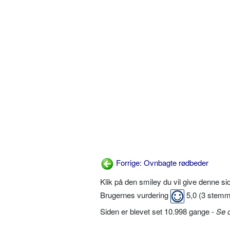
Forrige: Ovnbagte rødbeder
Klik på den smiley du vil give denne s
Brugernes vurdering
5,0
(
3
stemm
Siden er blevet set 10.998 gange -
Se 