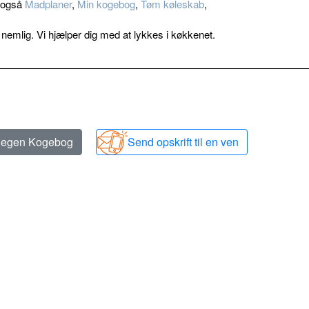
v også
Madplaner
,
Min kogebog
,
Tøm køleskab
,
mlig. Vi hjælper dig med at lykkes i køkkenet.
n egen Kogebog
Send opskrift til en ven