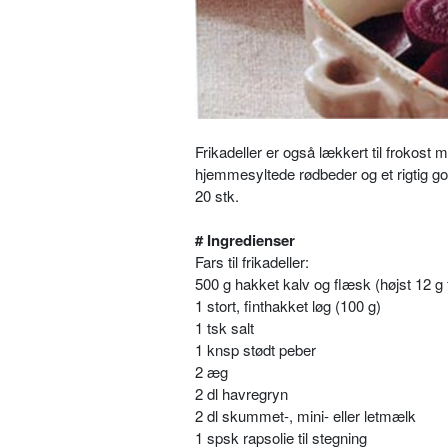
Frikadeller er også lækkert til frokost
hjemmesyltede rødbeder og et rigtig go
20 stk.
# Ingredienser
Fars til frikadeller:
500 g hakket kalv og flæsk (højst 12 g f
1 stort, finthakket løg (100 g)
1 tsk salt
1 knsp stødt peber
2 æg
2 dl havregryn
2 dl skummet-, mini- eller letmælk
1 spsk rapsolie til stegning