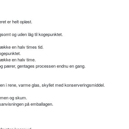
ret er helt opløst.
gsomt og uden låg til kogepunktet.
række en halv times tid.
ogepunktet.
række en halv time.
r og pærer, gentages processen endnu en gang.
en i rene, varme glas, skyllet med konserveringsmiddel.
varmen og skum.
gsanvisningen på emballagen.