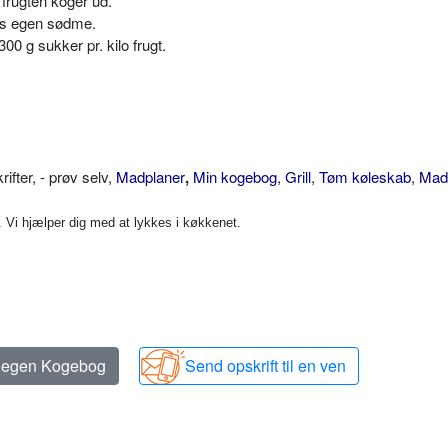
 frugten koger ud.
ns egen sødme.
00 g sukker pr. kilo frugt.
ter, - prøv selv,
Madplaner
,
Min kogebog
,
Grill
,
Tøm køleskab
,
Mad 
Vi hjælper dig med at lykkes i køkkenet.
n egen Kogebog
Send opskrift til en ven