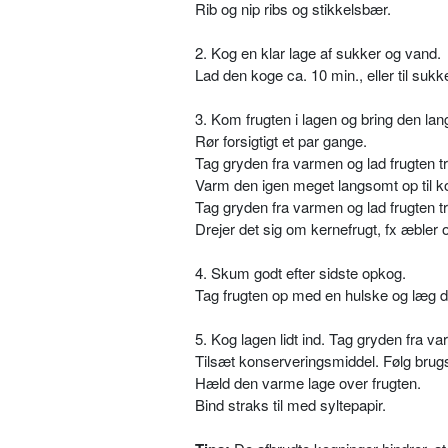
Rib og nip ribs og stikkelsbær.
2. Kog en klar lage af sukker og vand.
Lad den koge ca. 10 min., eller til sukke
3. Kom frugten i lagen og bring den lan
Rør forsigtigt et par gange.
Tag gryden fra varmen og lad frugten t
Varm den igen meget langsomt op til k
Tag gryden fra varmen og lad frugten t
Drejer det sig om kernefrugt, fx æble
4. Skum godt efter sidste opkog.
Tag frugten op med en hulske og læg d
5. Kog lagen lidt ind. Tag gryden fra 
Tilsæt konserveringsmiddel. Følg bru
Hæld den varme lage over frugten.
Bind straks til med syltepapir.