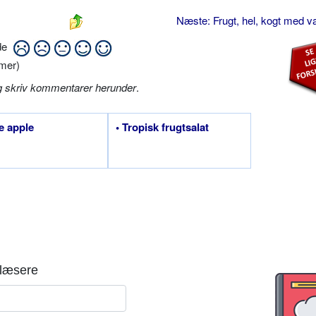
Næste: Frugt, hel, kogt med va
ide
mer)
g skriv kommentarer herunder
.
e apple
• Tropisk frugtsalat
læsere