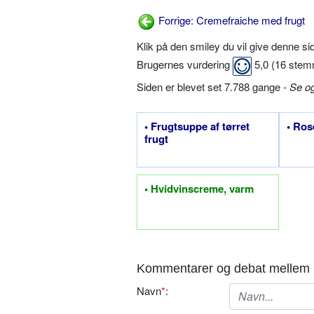
Forrige: Cremefraiche med frugt
Klik på den smiley du vil give denne s
Brugernes vurdering
5,0
(
16
stem
Siden er blevet set 7.788 gange -
Se o
• Frugtsuppe af tørret
• Ros
frugt
• Hvidvinscreme, varm
Kommentarer og debat mellem 
Navn
*
: