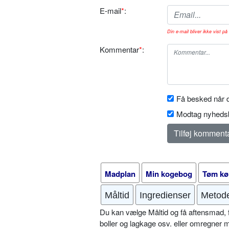
E-mail
*
:
Din e-mail bliver ikke vist på 
Kommentar
*
:
Få besked når d
Modtag nyhedsb
Madplan
Min kogebog
Tøm kø
Måltid
Ingredienser
Metod
Du kan vælge Måltid og få aftensmad, fr
boller og lagkage osv. eller omregner 