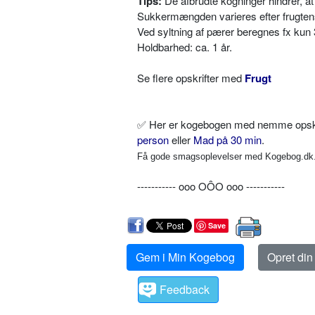
Tips:
De afbrudte kogninger hindrer, at
Sukkermængden varieres efter frugte
Ved syltning af pærer beregnes fx kun 3
Holdbarhed: ca. 1 år.
Se flere opskrifter med
Frugt
✅
Her er kogebogen med nemme opskrif
person
eller
Mad på 30 min
.
Få gode smagsoplevelser med Kogebog.dk. 
----------- ooo OÔO ooo -----------
Save
Gem i Min Kogebog
Opret di
Feedback