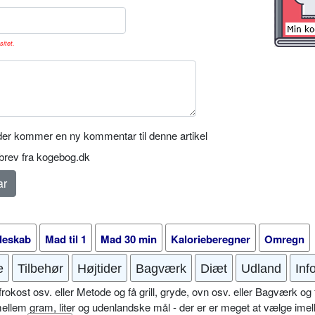
sitet.
er kommer en ny kommentar til denne artikel
rev fra kogebog.dk
leskab
Mad til 1
Mad 30 min
Kalorieberegner
Omregn
e
Tilbehør
Højtider
Bagværk
Diæt
Udland
Inf
okost osv. eller Metode og få grill, gryde, ovn osv. eller Bagværk og 
mellem gram, liter og udenlandske mål - der er er meget at vælge imel