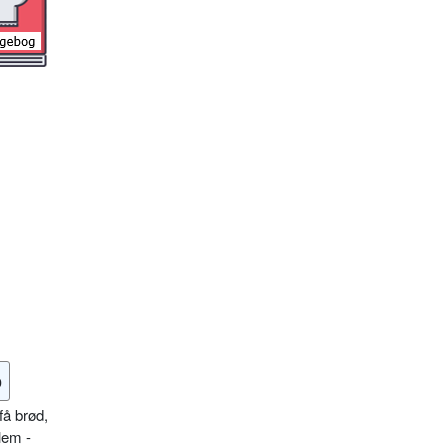
o
få brød,
lem -