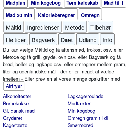
Madplan
Min kogebog
Tøm køleskab
Mad til 1
Mad 30 min
Kalorieberegner
Omregn
Måltid
Ingredienser
Metode
Tilbehør
Højtider
Bagværk
Diæt
Udland
Info
Du kan vælge Måltid og få aftensmad, frokost osv. eller
Metode og få grill, gryde, ovn osv. eller Bagværk og få
brød, boller og lagkage osv. eller omregner mellem gram,
liter og udenlandske mål - der er er meget at vælge
imellem - Eller prøv en af vores mange opskrifter med
Airfryer
Alkoholtester
Lagkage/roulade
Børnekokke
Madtærter
Gl. dansk mad
Min kogebog
Gryderet
Omregn gram til dl
Kage/tærte
Smørrebrød