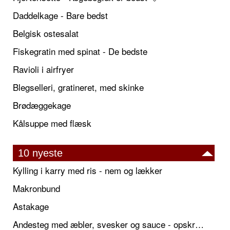
Daddelkage - Bare bedst
Belgisk ostesalat
Fiskegratin med spinat - De bedste
Ravioli i airfryer
Blegselleri, gratineret, med skinke
Brødæggekage
Kålsuppe med flæsk
10 nyeste
Kylling i karry med ris - nem og lækker
Makronbund
Astakage
Andesteg med æbler, svesker og sauce - opskrift også til jul