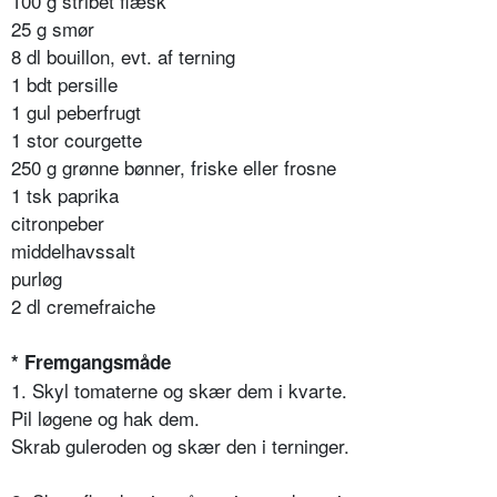
100 g stribet flæsk
25 g smør
8 dl bouillon, evt. af terning
1 bdt persille
1 gul peberfrugt
1 stor courgette
250 g grønne bønner, friske eller frosne
1 tsk paprika
citronpeber
middelhavssalt
purløg
2 dl cremefraiche
*
Fremgangsmåde
1. Skyl tomaterne og skær dem i kvarte.
Pil løgene og hak dem.
Skrab guleroden og skær den i terninger.