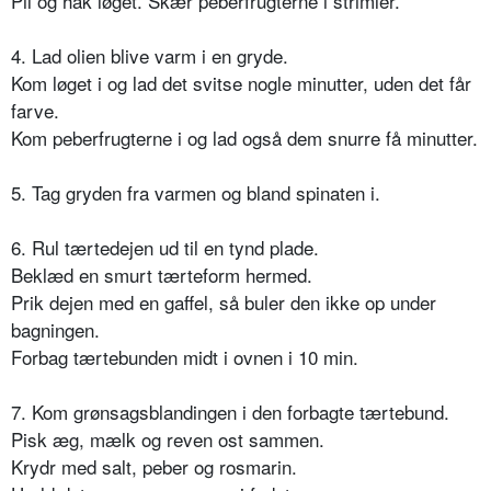
Pil og hak løget. Skær peberfrugterne i strimler.
4. Lad olien blive varm i en gryde.
Kom løget i og lad det svitse nogle minutter, uden det får
farve.
Kom peberfrugterne i og lad også dem snurre få minutter.
5. Tag gryden fra varmen og bland spinaten i.
6. Rul tærtedejen ud til en tynd plade.
Beklæd en smurt tærteform hermed.
Prik dejen med en gaffel, så buler den ikke op under
bagningen.
Forbag tærtebunden midt i ovnen i 10 min.
7. Kom grønsagsblandingen i den forbagte tærtebund.
Pisk æg, mælk og reven ost sammen.
Krydr med salt, peber og rosmarin.