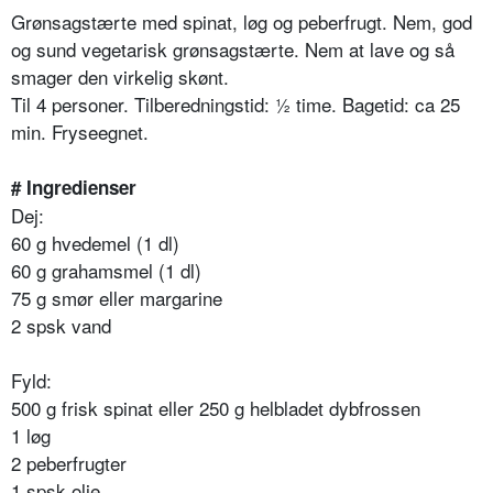
Grønsagstærte med spinat, løg og peberfrugt. Nem, god
og sund vegetarisk grønsagstærte. Nem at lave og så
smager den virkelig skønt.
Til 4 personer. Tilberedningstid: ½ time. Bagetid: ca 25
min. Fryseegnet.
# Ingredienser
Dej:
60 g hvedemel (1 dl)
60 g grahamsmel (1 dl)
75 g smør eller margarine
2 spsk vand
Fyld:
500 g frisk spinat eller 250 g helbladet dybfrossen
1 løg
2 peberfrugter
1 spsk olie