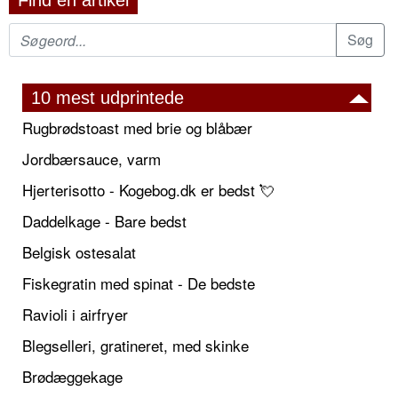
Find en artikel
10 mest udprintede
Rugbrødstoast med brie og blåbær
Jordbærsauce, varm
Hjerterisotto - Kogebog.dk er bedst 💘
Daddelkage - Bare bedst
Belgisk ostesalat
Fiskegratin med spinat - De bedste
Ravioli i airfryer
Blegselleri, gratineret, med skinke
Brødæggekage