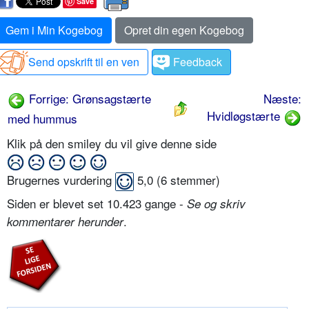
Save
Gem i Min Kogebog
Opret din egen Kogebog
Send opskrift til en ven
Feedback
Forrige: Grønsagstærte
Næste:
Hvidløgstærte
med hummus
Klik på den smiley du vil give denne side
Brugernes vurdering
5,0
(
6
stemmer)
Siden er blevet set 10.423 gange -
Se og skriv
.
kommentarer herunder