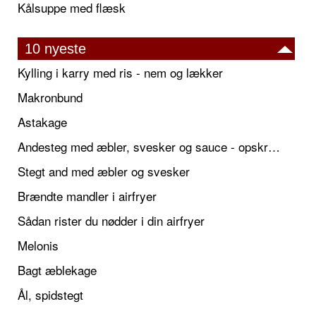
Kålsuppe med flæsk
10 nyeste
Kylling i karry med ris - nem og lækker
Makronbund
Astakage
Andesteg med æbler, svesker og sauce - opskrift også til jul
Stegt and med æbler og svesker
Brændte mandler i airfryer
Sådan rister du nødder i din airfryer
Melonis
Bagt æblekage
Ål, spidstegt