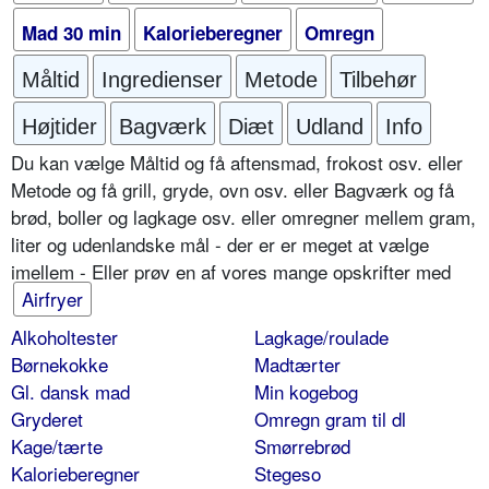
Mad 30 min
Kalorieberegner
Omregn
Måltid
Ingredienser
Metode
Tilbehør
Højtider
Bagværk
Diæt
Udland
Info
Du kan vælge Måltid og få aftensmad, frokost osv. eller
Metode og få grill, gryde, ovn osv. eller Bagværk og få
brød, boller og lagkage osv. eller omregner mellem gram,
liter og udenlandske mål - der er er meget at vælge
imellem - Eller prøv en af vores mange opskrifter med
Airfryer
Alkoholtester
Lagkage/roulade
Børnekokke
Madtærter
Gl. dansk mad
Min kogebog
Gryderet
Omregn gram til dl
Kage/tærte
Smørrebrød
Kalorieberegner
Stegeso