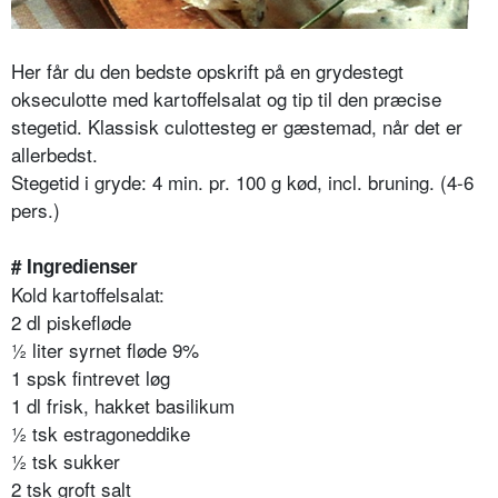
Her får du den bedste opskrift på en grydestegt
okseculotte med kartoffelsalat og tip til den præcise
stegetid. Klassisk culottesteg er gæstemad, når det er
allerbedst.
Stegetid i gryde: 4 min. pr. 100 g kød, incl. bruning. (4-6
pers.)
# Ingredienser
Kold kartoffelsalat:
2 dl piskefløde
½ liter syrnet fløde 9%
1 spsk fintrevet løg
1 dl frisk, hakket basilikum
½ tsk estragoneddike
½ tsk sukker
2 tsk groft salt