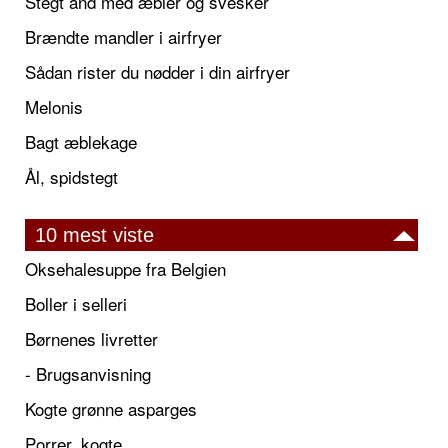
Stegt and med æbler og svesker
Brændte mandler i airfryer
Sådan rister du nødder i din airfryer
Melonis
Bagt æblekage
Ål, spidstegt
10 mest viste
Oksehalesuppe fra Belgien
Boller i selleri
Børnenes livretter
- Brugsanvisning
Kogte grønne asparges
Porrer, kogte