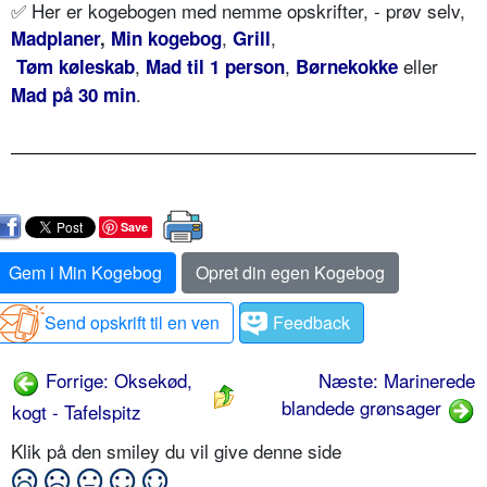
✅ Her er kogebogen med nemme opskrifter, - prøv selv,
,
,
Madplaner
,
Min kogebog
Grill
,
,
eller
Tøm køleskab
Mad til 1 person
Børnekokke
.
Mad på 30 min
Save
Gem i Min Kogebog
Opret din egen Kogebog
Send opskrift til en ven
Feedback
Forrige: Oksekød,
Næste: Marinerede
blandede grønsager
kogt - Tafelspitz
Klik på den smiley du vil give denne side