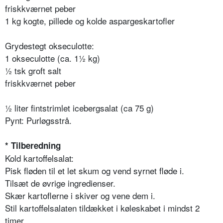
friskkværnet peber
1 kg kogte, pillede og kolde aspargeskartofler
Grydestegt okseculotte:
1 okseculotte (ca. 1½ kg)
½ tsk groft salt
friskkværnet peber
½ liter fintstrimlet icebergsalat (ca 75 g)
Pynt: Purløgsstrå.
* Tilberedning
Kold kartoffelsalat:
Pisk fløden til et let skum og vend syrnet fløde i.
Tilsæt de øvrige ingredienser.
Skær kartoflerne i skiver og vene dem i.
Stil kartoffelsalaten tildækket i køleskabet i mindst 2
timer.