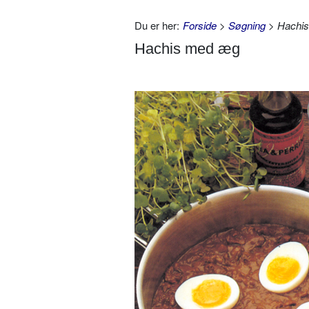
Du er her:
Forside
>
Søgning
> Hachi
Hachis med æg