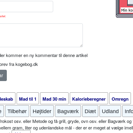
sitet.
er kommer en ny kommentar til denne artikel
rev fra kogebog.dk
leskab
Mad til 1
Mad 30 min
Kalorieberegner
Omregn
e
Tilbehør
Højtider
Bagværk
Diæt
Udland
Inf
okost osv. eller Metode og få grill, gryde, ovn osv. eller Bagværk og 
mellem gram, liter og udenlandske mål - der er er meget at vælge imel