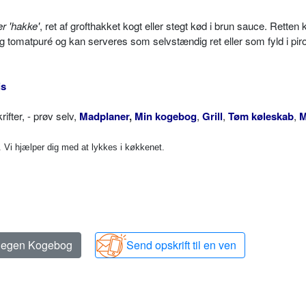
er 'hakke'
, ret af grofthakket kogt eller stegt kød i brun sauce. Retten 
og tomatpuré og kan serveres som selvstændig ret eller som fyld i pir
is
ter, - prøv selv,
Madplaner
,
Min kogebog
,
Grill
,
Tøm køleskab
,
M
Vi hjælper dig med at lykkes i køkkenet.
n egen Kogebog
Send opskrift til en ven