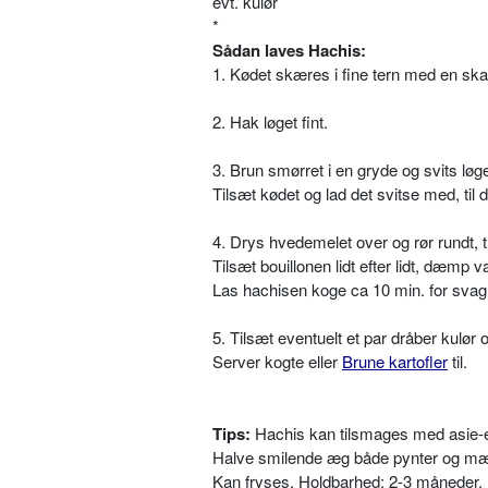
evt. kulør
*
Sådan laves Hachis:
1. Kødet skæres i fine tern med en s
2. Hak løget fint.
3. Brun smørret i en gryde og svits løge
Tilsæt kødet og lad det svitse med, til d
4. Drys hvedemelet over og rør rundt, ti
Tilsæt bouillonen lidt efter lidt, dæmp 
Las hachisen koge ca 10 min. for sva
5. Tilsæt eventuelt et par dråber kulør
Server kogte eller
Brune kartofler
til.
Tips:
Hachis kan tilsmages med asie-eddik
Halve smilende æg både pynter og mæt
Kan fryses. Holdbarhed: 2-3 måneder.