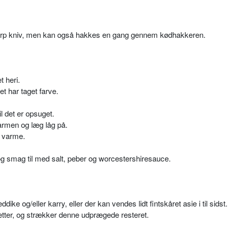
karp kniv, men kan også hakkes en gang gennem kødhakkeren.
t heri.
et har taget farve.
l det er opsuget.
varmen og læg låg på.
g varme.
 og smag til med salt, peber og worcestershiresauce.
e og/eller karry, eller der kan vendes lidt fintskåret asie i til sidst.
ter, og strækker denne udprægede resteret.