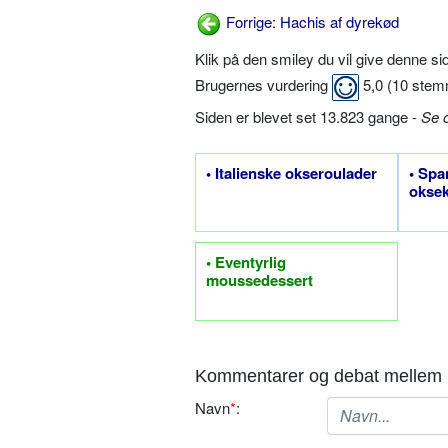
Forrige: Hachis af dyrekød
Klik på den smiley du vil give denne s
Brugernes vurdering
5,0
(
10
stem
Siden er blevet set 13.823 gange -
Se 
• Italienske okseroulader
• Spa
oksek
• Eventyrlig
moussedessert
Kommentarer og debat mellem 
Navn
*
: