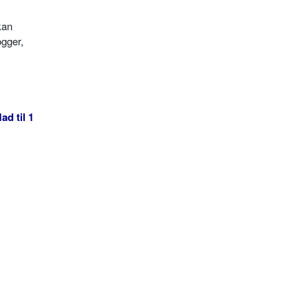
kan
ogger,
ad til 1