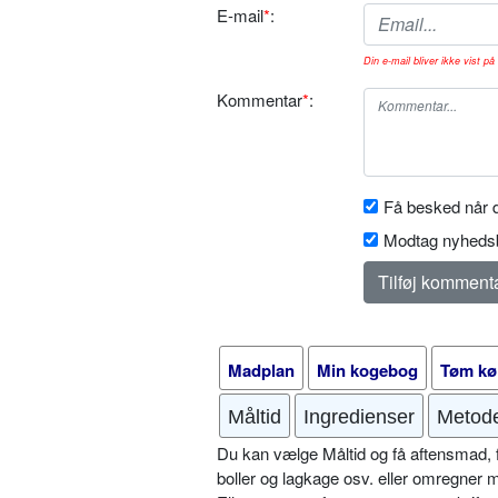
E-mail
*
:
Din e-mail bliver ikke vist på 
Kommentar
*
:
Få besked når d
Modtag nyhedsb
Madplan
Min kogebog
Tøm kø
Måltid
Ingredienser
Metod
Du kan vælge Måltid og få aftensmad, fr
boller og lagkage osv. eller omregner 