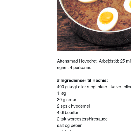
Aftensmad Hovedret. Arbejdstid: 25 min.
egnet. 4 personer.
# Ingredienser til Hachis:
400 g kogt eller stegt okse-, kalve- ell
1 løg
30 g smør
2 spsk hvedemel
4 dl bouillon
2 tsk worcestershiresauce
salt og peber