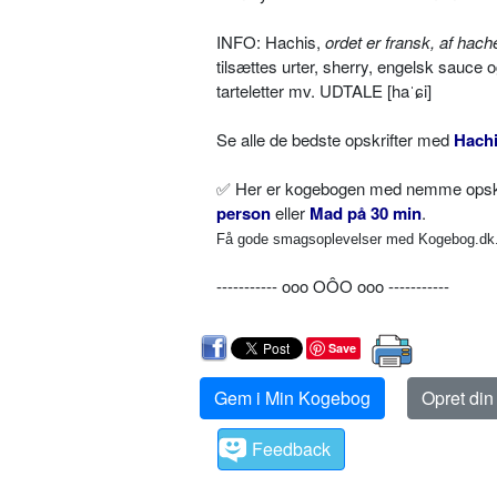
INFO: Hachis,
ordet er fransk, af hach
tilsættes urter, sherry, engelsk sauce 
tarteletter mv. UDTALE [ha
ˈ
ɕ
i]
Se alle de bedste opskrifter med
Hach
✅
Her er kogebogen med nemme opskrif
person
eller
Mad på 30 min
.
Få gode smagsoplevelser med Kogebog.dk. 
----------- ooo OÔO ooo -----------
Save
Gem i Min Kogebog
Opret di
Feedback