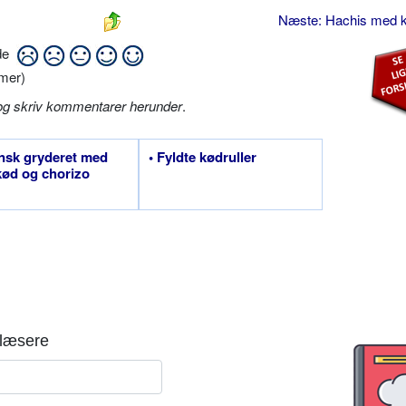
Næste: Hachis med 
ide
mer)
og skriv kommentarer herunder
.
nsk gryderet med
• Fyldte kødruller
ød og chorizo
læsere