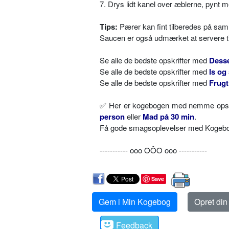
7. Drys lidt kanel over æblerne, pynt m
Tips:
Pærer kan fint tilberedes på s
Saucen er også udmærket at servere t
Se alle de bedste opskrifter med
Desse
Se alle de bedste opskrifter med
Is og
Se alle de bedste opskrifter med
Frugt
✅ Her er kogebogen med nemme opskri
person
eller
Mad på 30 min
.
Få gode smagsoplevelser med Kogebog.
----------- ooo OÔO ooo -----------
Save
Gem i Min Kogebog
Opret di
Feedback