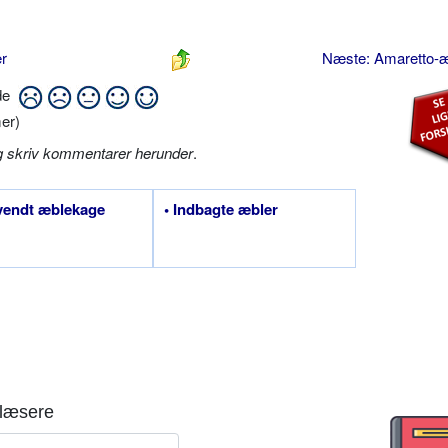
r
Næste: Amaretto-
ide
er)
g skriv kommentarer herunder
.
vendt æblekage
• Indbagte æbler
læsere