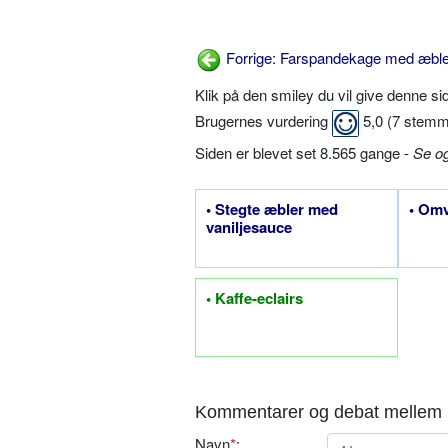
Forrige: Farspandekage med æble
Klik på den smiley du vil give denne s
Brugernes vurdering
5,0
(
7
stemm
Siden er blevet set 8.565 gange -
Se o
• Stegte æbler med
• Om
vaniljesauce
• Kaffe-eclairs
Kommentarer og debat mellem 
Navn
*
: