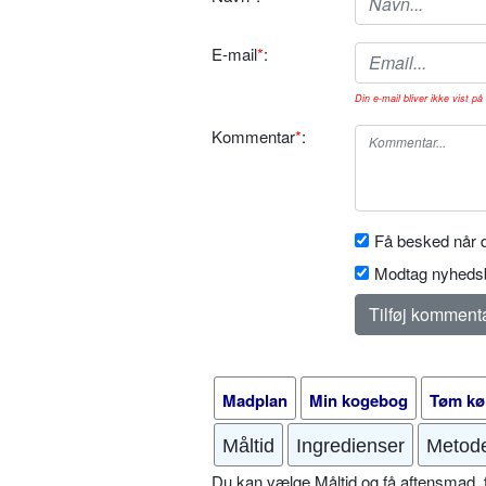
E-mail
*
:
Din e-mail bliver ikke vist på 
Kommentar
*
:
Få besked når d
Modtag nyhedsb
Madplan
Min kogebog
Tøm kø
Måltid
Ingredienser
Metod
Du kan vælge Måltid og få aftensmad, fr