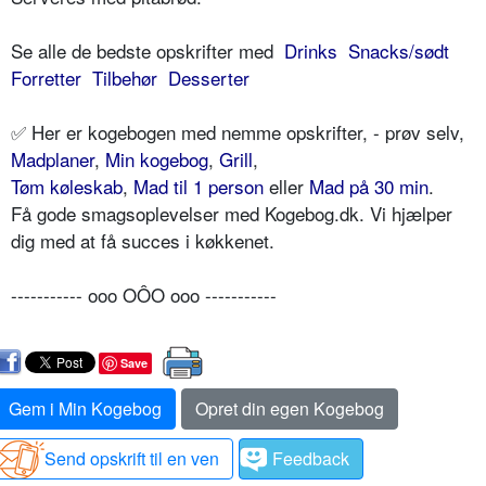
Se alle de bedste opskrifter med
Drinks
Snacks/sødt
Forretter
Tilbehør
Desserter
✅ Her er kogebogen med nemme opskrifter, - prøv selv,
Madplaner
,
Min kogebog
,
Grill
,
Tøm køleskab
,
Mad til 1 person
eller
Mad på 30 min
.
Få gode smagsoplevelser med Kogebog.dk. Vi hjælper
dig med at få succes i køkkenet.
----------- ooo OÔO ooo -----------
Save
Gem i Min Kogebog
Opret din egen Kogebog
Send opskrift til en ven
Feedback