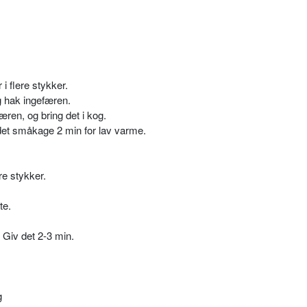
 i flere stykker.
g hak ingefæren.
ren, og bring det i kog.
 det småkage 2 min for lav varme.
e stykker.
te.
 Giv det 2-3 min.
g