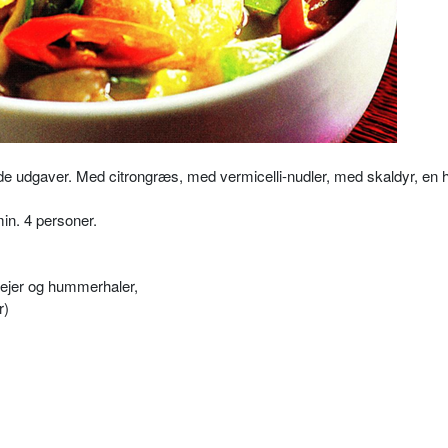
e udgaver. Med citrongræs, med vermicelli-nudler, med skaldyr, en h
in. 4 personer.
rejer og hummerhaler,
r)