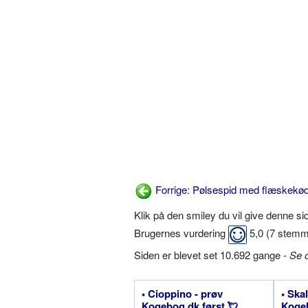
Forrige: Pølsespid med flæskekø
Klik på den smiley du vil give denne s
Brugernes vurdering
5,0
(
7
stemm
Siden er blevet set 10.692 gange -
Se 
• Cioppino - prøv
• Ska
Kogebog.dk først 💘
Koge