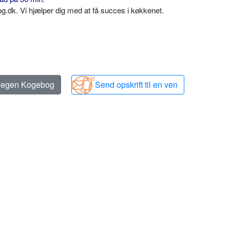
dk. Vi hjælper dig med at få succes i køkkenet.
n egen Kogebog
Send opskrift til en ven