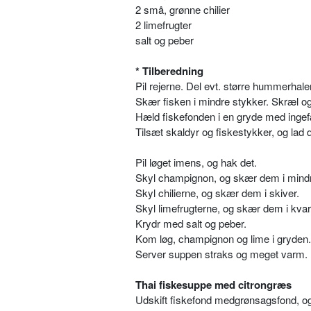
2 små, grønne chilier
2 limefrugter
salt og peber
* Tilberedning
Pil rejerne. Del evt. større hummerhaler
Skær fisken i mindre stykker. Skræl o
Hæld fiskefonden i en gryde med ingefæ
Tilsæt skaldyr og fiskestykker, og lad
Pil løget imens, og hak det.
Skyl champignon, og skær dem i mindr
Skyl chilierne, og skær dem i skiver.
Skyl limefrugterne, og skær dem i kvar
Krydr med salt og peber.
Kom løg, champignon og lime i gryden.
Server suppen straks og meget varm.
Thai fiskesuppe med citrongræs
Udskift fiskefond medgrønsagsfond, o