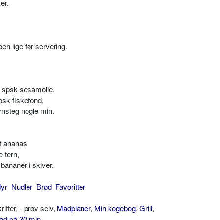
er.
en lige før servering.
2 spsk sesamolie.
spsk fiskefond,
ynsteg nogle min.
et ananas
e tern,
bananer i skiver.
dyr
Nudler
Brød
Favoritter
ter, - prøv selv,
Madplaner
,
Min kogebog
,
Grill
,
ad på 30 min
.