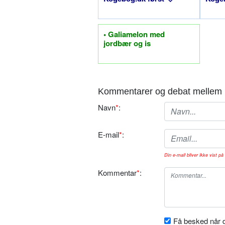
• Galiamelon med
jordbær og is
Kommentarer og debat mellem 
Navn
*
:
E-mail
*
:
Din e-mail bliver ikke vist på 
Kommentar
*
:
Få besked når d