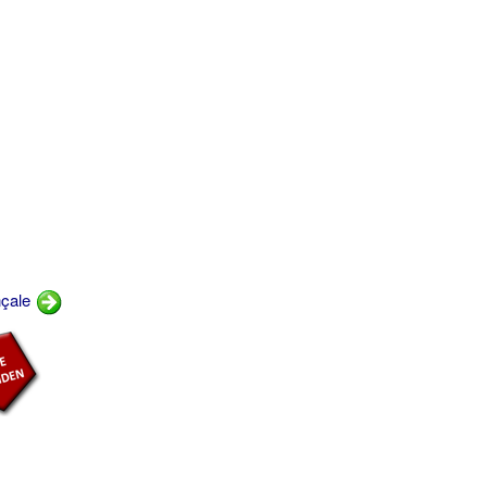
nçale