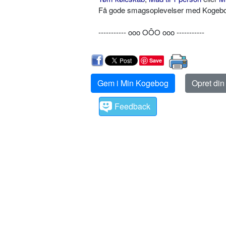
Få gode smagsoplevelser med Kogebog.
----------- ooo OÔO ooo -----------
Save
Gem i Min Kogebog
Opret di
Feedback