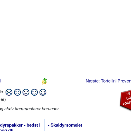
d
Næste: Tortellini Prove
ide
er)
og skriv kommentarer herunder
.
ldyrspakker - bedst i
• Skaldyrsomelet
bog.dk