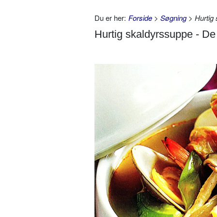
Du er her:
Forside
>
Søgning
> Hurtig 
Hurtig skaldyrssuppe - De