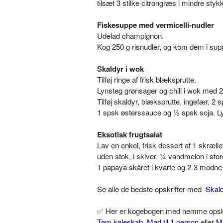
tilsæt 3 stilke citrongræs i mindre stykk
Fiskesuppe med vermicelli-nudler
Udelad champignon.
Kog 250 g risnudler, og kom dem i supp
Skaldyr i wok
Tilføj ringe af frisk blæksprutte.
Lynsteg grønsager og chili i wok med 
Tilføj skaldyr, blæksprutte, ingefær, 2 
1 spsk østerssauce og ½ spsk soja. L
Eksotisk frugtsalat
Lav en enkel, frisk dessert af 1 skræll
uden stok, i skiver, ¼ vandmelon i stor
1 papaya skåret i kvarte og 2-3 modne 
Se alle de bedste opskrifter med
Skal
✅ Her er kogebogen med nemme opskrif
Tøm køleskab
,
Mad til 1 person
eller
M