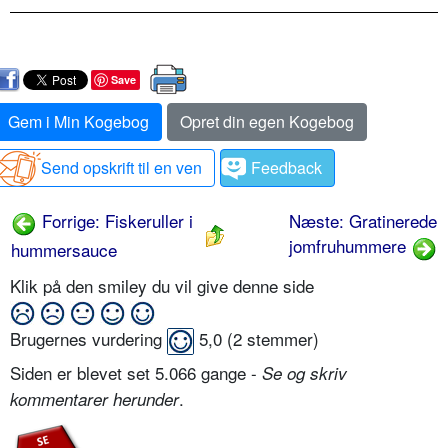
Save
Gem i Min Kogebog
Opret din egen Kogebog
Send opskrift til en ven
Feedback
Forrige: Fiskeruller i
Næste: Gratinerede
jomfruhummere
hummersauce
Klik på den smiley du vil give denne side
Brugernes vurdering
5,0
(
2
stemmer)
Siden er blevet set 5.066 gange -
Se og skriv
.
kommentarer herunder