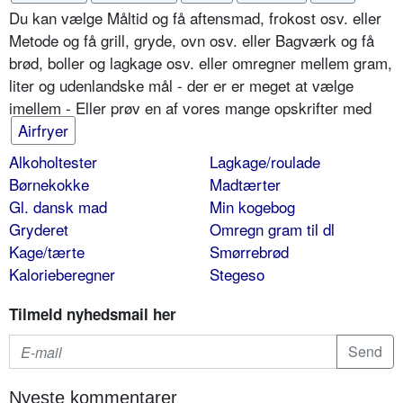
Du kan vælge Måltid og få aftensmad, frokost osv. eller
Metode og få grill, gryde, ovn osv. eller Bagværk og få
brød, boller og lagkage osv. eller omregner mellem gram,
liter og udenlandske mål - der er er meget at vælge
imellem - Eller prøv en af vores mange opskrifter med
Airfryer
Alkoholtester
Lagkage/roulade
Børnekokke
Madtærter
Gl. dansk mad
Min kogebog
Gryderet
Omregn gram til dl
Kage/tærte
Smørrebrød
Kalorieberegner
Stegeso
Tilmeld nyhedsmail her
Nyeste kommentarer