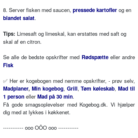
8. Server fisken med saucen,
og en
pressede kartofler
.
blandet salat
Limesaft og limeskal, kan erstattes med saft og
Tips:
skal af en citron.
Se alle de bedste opskrifter med
eller andre
Rødspætte
Fisk
✅ Her er kogebogen med nemme opskrifter, - prøv selv,
,
,
,
Madplaner
,
Min kogebog
Grill
Tøm køleskab
Mad til
eller
.
1 person
Mad på 30 min
Få gode smagsoplevelser med Kogebog.dk. Vi hjælper
dig med at lykkes i køkkenet.
----------- ooo OÔO ooo -----------