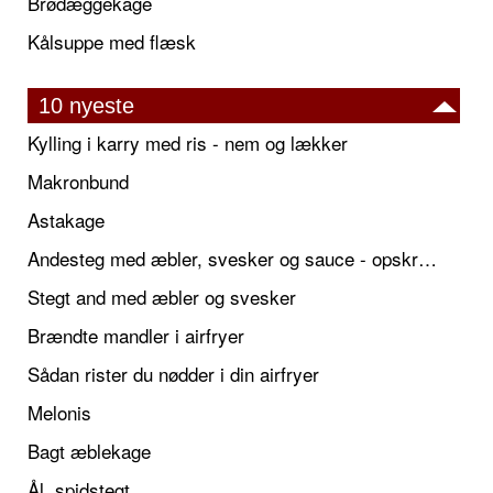
Brødæggekage
Kålsuppe med flæsk
10 nyeste
Kylling i karry med ris - nem og lækker
Makronbund
Astakage
Andesteg med æbler, svesker og sauce - opskrift også til jul
Stegt and med æbler og svesker
Brændte mandler i airfryer
Sådan rister du nødder i din airfryer
Melonis
Bagt æblekage
Ål, spidstegt