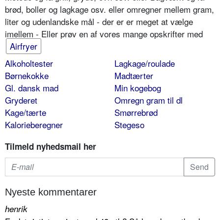
brød, boller og lagkage osv. eller omregner mellem gram,
liter og udenlandske mål - der er er meget at vælge
imellem - Eller prøv en af vores mange opskrifter med
Airfryer
Alkoholtester
Lagkage/roulade
Børnekokke
Madtærter
Gl. dansk mad
Min kogebog
Gryderet
Omregn gram til dl
Kage/tærte
Smørrebrød
Kalorieberegner
Stegeso
Tilmeld nyhedsmail her
Nyeste kommentarer
henrik