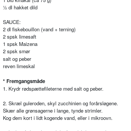
½ dl hakket dild
SAUCE:
2 dl fiskebouillon (vand + terning)
2 spsk limesaft
1 spsk Maizena
2 spsk smør
salt og peber
reven limeskal
* Fremgangsmåde
1. Krydr rødspættefileterne med salt og peber.
2. Skræl guleroden, skyl zucchinien og forårsløgene.
Skær alle grønsagerne i lange, tynde strimler.
Kog dem kort i lidt kogende vand, eller i mikroovn.