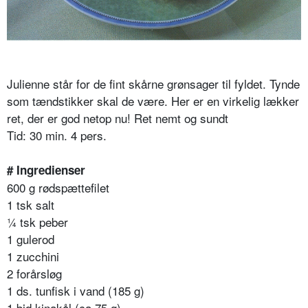
Julienne står for de fint skårne grønsager til fyldet. Tynde
som tændstikker skal de være. Her er en virkelig lækker
ret, der er god netop nu! Ret nemt og sundt
Tid: 30 min. 4 pers.
# Ingredienser
600 g rødspættefilet
1 tsk salt
¼ tsk peber
1 gulerod
1 zucchini
2 forårsløg
1 ds. tunfisk i vand (185 g)
1 bid kinakål (ca 75 g)