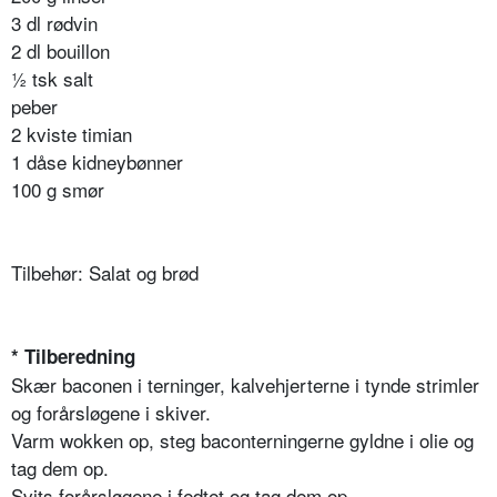
3 dl rødvin
2 dl bouillon
½ tsk salt
peber
2 kviste timian
1 dåse kidneybønner
100 g smør
Tilbehør: Salat og brød
* Tilberedning
Skær baconen i terninger, kalvehjerterne i tynde strimler
og forårsløgene i skiver.
Varm wokken op, steg baconterningerne gyldne i olie og
tag dem op.
Svits forårsløgene i fedtet og tag dem op.