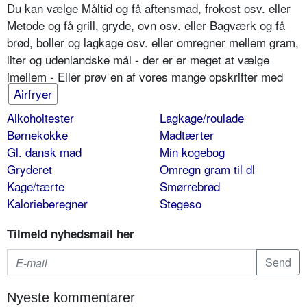
Du kan vælge Måltid og få aftensmad, frokost osv. eller
Metode og få grill, gryde, ovn osv. eller Bagværk og få
brød, boller og lagkage osv. eller omregner mellem gram,
liter og udenlandske mål - der er er meget at vælge
imellem - Eller prøv en af vores mange opskrifter med
Airfryer
Alkoholtester
Lagkage/roulade
Børnekokke
Madtærter
Gl. dansk mad
Min kogebog
Gryderet
Omregn gram til dl
Kage/tærte
Smørrebrød
Kalorieberegner
Stegeso
Tilmeld nyhedsmail her
Nyeste kommentarer