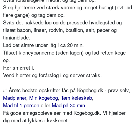
Steg hjerterne ved stærk varme og meget hurtigt (evt. ad
flere gange) og tag dem op.
Svits det hakkede løg og de pressede hvidløgsfed og
tilsæt bacon, linser, rødvin, bouillon, salt, peber og
timianblade.
Lad det simre under låg i ca 20 min.
Tilsæt kidneybønnerne (uden lagen) og lad retten koge
op.
Rør smørret i.
Vend hjerter og forårsløg i og server straks.
✅
Årets bedste opskrifter fås på Kogebog.dk - prøv selv,
Madplaner
,
Min kogebog
,
Tøm køleskab
,
Mad til 1 person
eller
Mad på 30 min
.
Få gode smagsoplevelser med Kogebog.dk. Vi hjælper
dig med at lykkes i køkkenet.