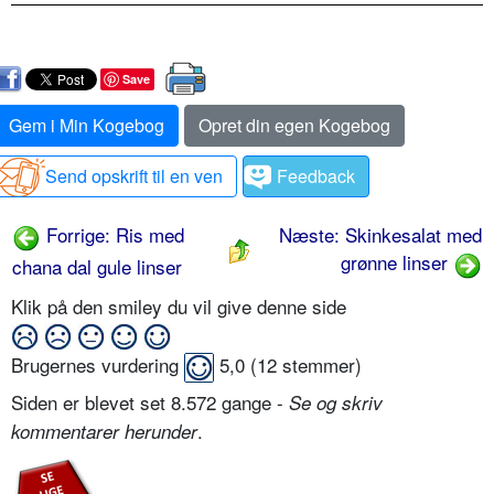
Save
Gem i Min Kogebog
Opret din egen Kogebog
Send opskrift til en ven
Feedback
Forrige: Ris med
Næste: Skinkesalat med
grønne linser
chana dal gule linser
Klik på den smiley du vil give denne side
Brugernes vurdering
5,0
(
12
stemmer)
Siden er blevet set 8.572 gange -
Se og skriv
.
kommentarer herunder