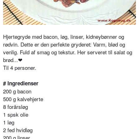
Hjertegryde med bacon, løg, linser,
kidneybønner
og
rødvin. Dette er den perfekte gryderet: Varm, blød og
venlig. Fuld af smag og tekstur. Her serveret til s
alat og
brød
...❤
Til 4 personer.
# Ingredienser
200 g bacon
500 g kalvehjerte
8 forårsløg
1 spsk olie
1 løg
2 fed hvidløg
200 g linser