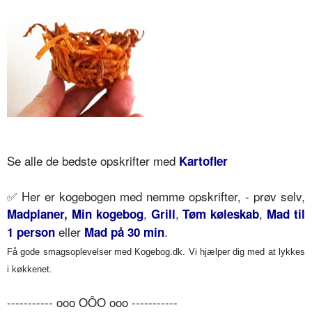
Se alle de bedste opskrifter med
Kartofler
✅
Her er kogebogen med nemme opskrifter, - prøv selv,
,
,
,
Madplaner
,
Min kogebog
Grill
Tøm køleskab
Mad til
eller
.
1 person
Mad på 30 min
Få gode smagsoplevelser med Kogebog.dk. Vi hjælper dig med at lykkes
i køkkenet.
----------- ooo OÔO ooo -----------