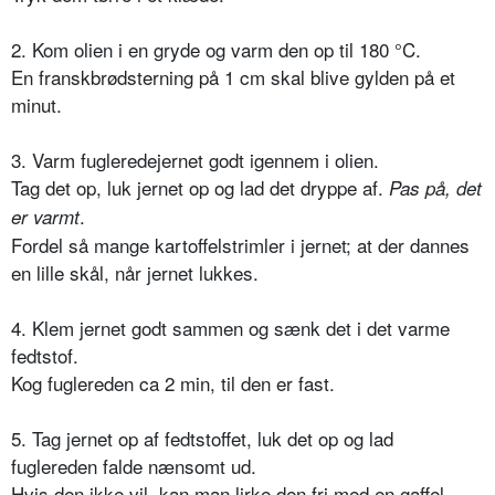
2. Kom olien i en gryde og varm den op til 180 °C.
En franskbrødsterning på 1 cm skal blive gylden på et
minut.
3. Varm fugleredejernet godt igennem i olien.
Tag det op, luk jernet op og lad det dryppe af.
Pas på, det
.
er varmt
Fordel så mange kartoffelstrimler i jernet; at der dannes
en lille skål, når jernet lukkes.
4. Klem jernet godt sammen og sænk det i det varme
fedtstof.
Kog fuglereden ca 2 min, til den er fast.
5. Tag jernet op af fedtstoffet, luk det op og lad
fuglereden falde nænsomt ud.
Hvis den ikke vil, kan man lirke den fri med en gaffel.