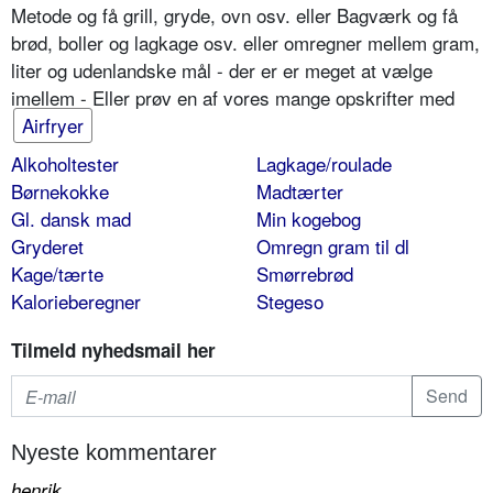
Metode og få grill, gryde, ovn osv. eller Bagværk og få
brød, boller og lagkage osv. eller omregner mellem gram,
liter og udenlandske mål - der er er meget at vælge
imellem - Eller prøv en af vores mange opskrifter med
Airfryer
Alkoholtester
Lagkage/roulade
Børnekokke
Madtærter
Gl. dansk mad
Min kogebog
Gryderet
Omregn gram til dl
Kage/tærte
Smørrebrød
Kalorieberegner
Stegeso
Tilmeld nyhedsmail her
Nyeste kommentarer
henrik