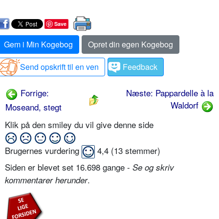
Save
Gem i Min Kogebog
Opret din egen Kogebog
Send opskrift til en ven
Feedback
Forrige:
Næste: Pappardelle à la
Waldorf
Moseand, stegt
Klik på den smiley du vil give denne side
Brugernes vurdering
4,4
(
13
stemmer)
Siden er blevet set 16.698 gange -
Se og skriv
.
kommentarer herunder