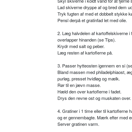
Skyl skiverne i koldt vand for at fjerne 
Lad skiverne dryppe af og bred dem ud
Tryk fugten af med et dobbelt stykke k
Pensl derpå et gratinfad let med olie.
2. Læg halvdelen af kartoffelskiverne i 
overlapper hinanden (se Tips).
Krydr med salt og peber.
Læg resten af kartoflerne på.
3. Passer hytteosten igennem en si (se
Bland massen med philadelphiaost, æg
purløg, presset hvidløg og mælk.
Rør til en jævn masse.
Hæld den over kartoflerne i fadet.
Drys den revne ost og muskaten over.
4. Gratiner i 1 time eller til kartoflerne h
og er gennembagte. Mærk efter med en
Server gratinen varm.