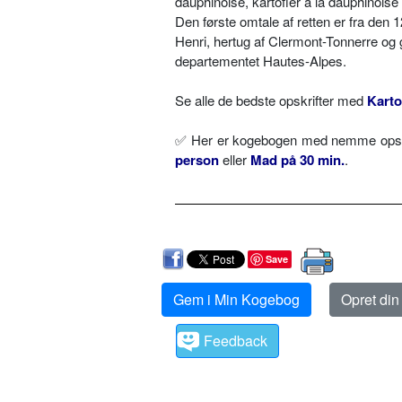
dauphinoise, kartofler à la dauphinois
Den første omtale af retten er fra den 
Henri, hertug af Clermont-Tonnerre og
departementet Hautes-Alpes.
Se alle de bedste opskrifter med
Karto
✅ Her er kogebogen med nemme opskri
person
eller
Mad på 30 min.
.
Save
Gem i Min Kogebog
Opret di
Feedback