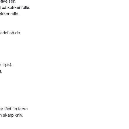
stivelsen.
 på køkkenrulle.
økkenrulle.
fadet så de
 Tips).
,
ar fået fin farve
 skarp kniv.