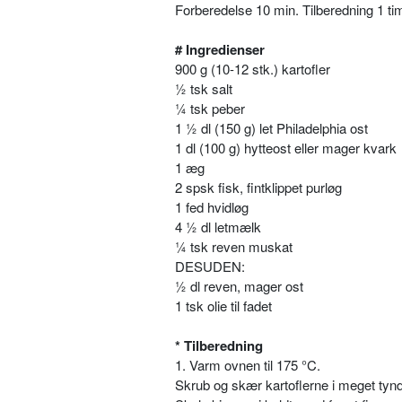
Forberedelse 10 min. Tilberedning 1 tim
# Ingredienser
900 g (10-12 stk.) kartofler
½ tsk salt
¼ tsk peber
1 ½ dl (150 g) let Philadelphia ost
1 dl (100 g) hytteost eller mager kvark
1 æg
2 spsk fisk, fintklippet purløg
1 fed hvidløg
4 ½ dl letmælk
¼ tsk reven muskat
DESUDEN:
½ dl reven, mager ost
1 tsk olie til fadet
* Tilberedning
1. Varm ovnen til 175 °C.
Skrub og skær kartoflerne i meget tynd