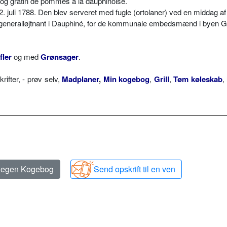
e og gratin de pommes à la dauphinoise.
12. juli 1788. Den blev serveret med fugle (ortolaner) ved en middag a
 generalløjtnant i Dauphiné, for de kommunale embedsmænd i byen Ga
fler
og med
Grønsager
.
fter, - prøv selv,
Madplaner
,
Min kogebog
,
Grill
,
Tøm køleskab
,
n egen Kogebog
Send opskrift til en ven