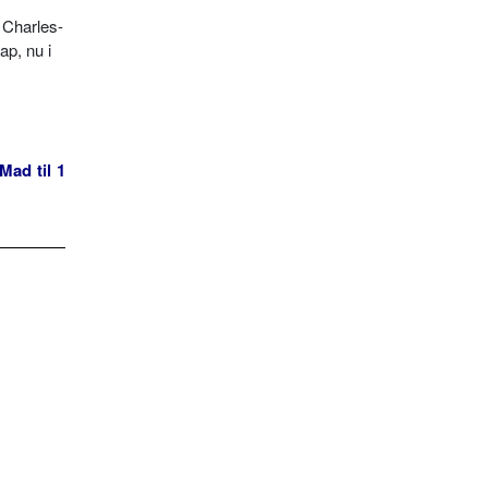
f Charles-
p, nu i
Mad til 1