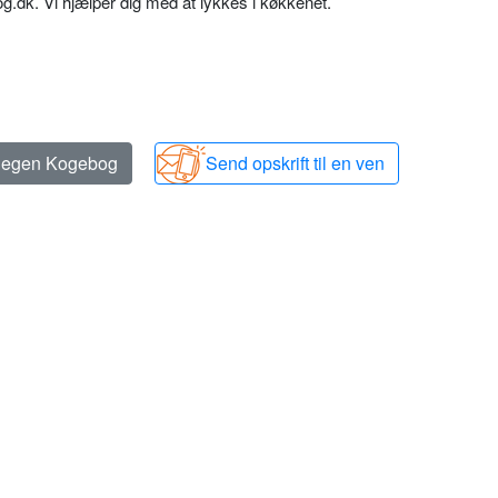
dk. Vi hjælper dig med at lykkes i køkkenet.
n egen Kogebog
Send opskrift til en ven