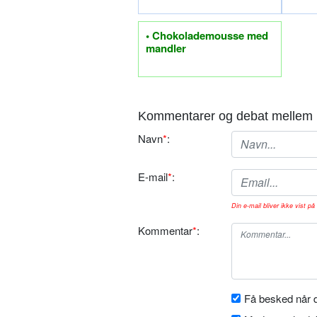
• Chokolademousse med
mandler
Kommentarer og debat mellem 
Navn
*
:
E-mail
*
:
Din e-mail bliver ikke vist på 
Kommentar
*
:
Få besked når d