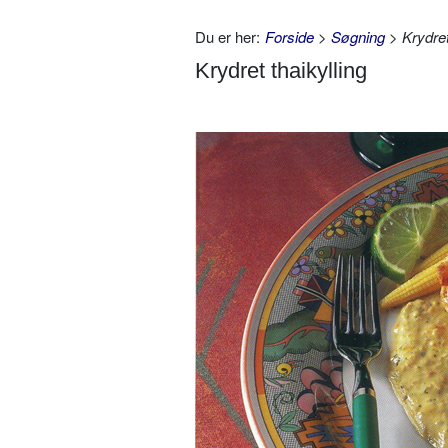
Du er her:
Forside
>
Søgning
> Krydret
Krydret thaikylling