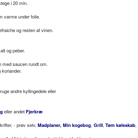
stege i 20 min.
m varme under folie.
raiche og resten af vinen.
alt og peber.
ken med saucen rundt om.
 koriander.
bruge andre kyllingedele eller
ng
eller andet
Fjerkræ
fter, - prøv selv,
Madplaner
,
Min kogebog
,
Grill
,
Tøm køleskab
,