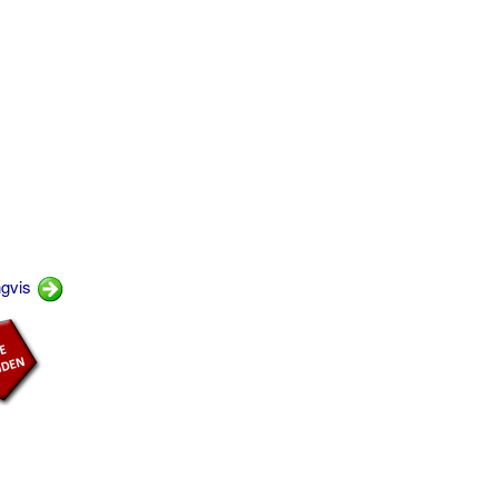
ngvis