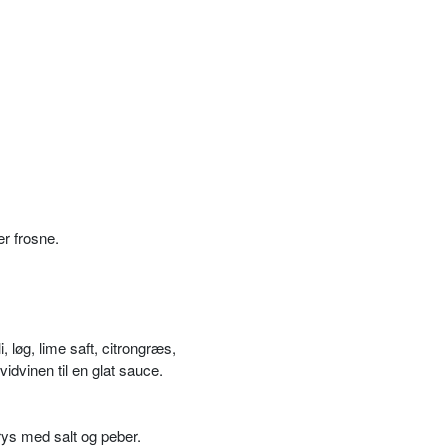
er frosne.
i, løg, lime saft, citrongræs,
vidvinen til en glat sauce.
rys med salt og peber.