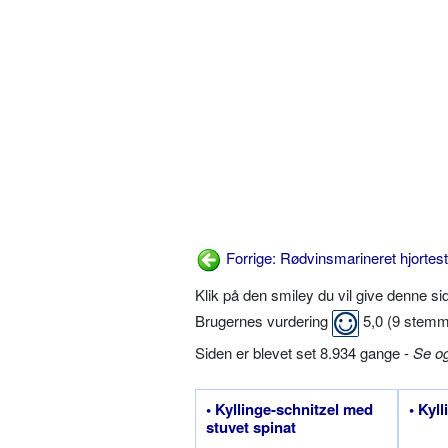
Forrige: Rødvinsmarineret hjortes
Klik på den smiley du vil give denne s
Brugernes vurdering
5,0
(
9
stemm
Siden er blevet set 8.934 gange -
Se o
• Kyllinge-schnitzel med
• Kyl
stuvet spinat