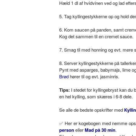
Hæld 1 dl af hvidvinen ved og lad efter
5. Tag kyllingestykkerne op og hold de
6. Kom saucen på panden, samt cremef
Kog det sammen til en cremet sauce.
7. Smag til med honning og evt. mere s
8. Server kyllingestykkerne på taller
Pynt med asparges, babymajs, lime og
Brød
hører til og evt. jasminris.
Tips:
I stedet for kyllingebryst kan du 
en hel kylling, som skæres i 6-8 dele.
Se alle de bedste opskrifter med
Kylli
✅ Her er kogebogen med nemme opskri
person
eller
Mad på 30 min
.