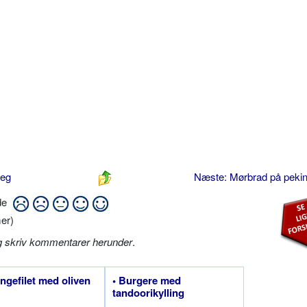
teg
Næste: Mørbrad på peki
ide
er)
g skriv kommentarer herunder
.
lingefilet med oliven
• Burgere med
tandoorikylling