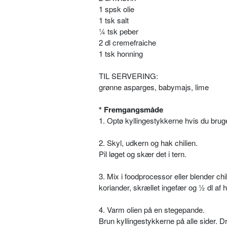
1 spsk olie
1 tsk salt
¼ tsk peber
2 dl cremefraiche
1 tsk honning
TIL SERVERING:
grønne asparges, babymajs, lime
* Fremgangsmåde
1. Optø kyllingestykkerne hvis du brug
2. Skyl, udkern og hak chilien.
Pil løget og skær det i tern.
3. Mix i foodprocessor eller blender chil
koriander, skrællet ingefær og ½ dl af h
4. Varm olien på en stegepande.
Brun kyllingestykkerne på alle sider. D