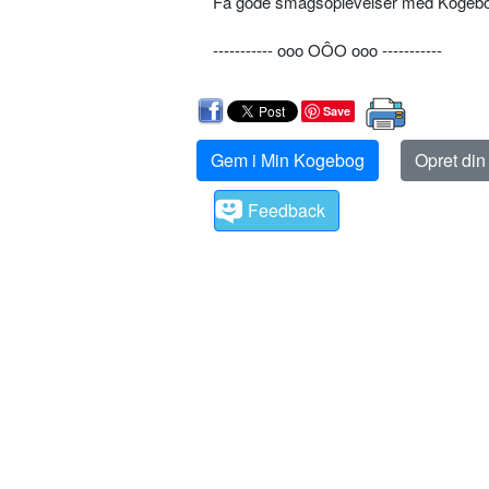
Få gode smagsoplevelser med Kogebog.
----------- ooo OÔO ooo -----------
Save
Gem i Min Kogebog
Opret di
Feedback