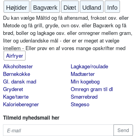
Højtider
Bagværk
Diæt
Udland
Info
Du kan vælge Måltid og få aftensmad, frokost osv. eller
Metode og få grill, gryde, ovn osv. eller Bagværk og få
brød, boller og lagkage osv. eller omregner mellem gram,
liter og udenlandske mål - der er er meget at vælge
imellem - Eller prøv en af vores mange opskrifter med
Airfryer
Alkoholtester
Lagkage/roulade
Børnekokke
Madtærter
Gl. dansk mad
Min kogebog
Gryderet
Omregn gram til dl
Kage/tærte
Smørrebrød
Kalorieberegner
Stegeso
Tilmeld nyhedsmail her