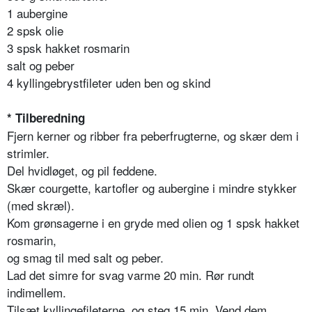
1 aubergine
2 spsk olie
3 spsk hakket rosmarin
salt og peber
4 kyllingebrystfileter uden ben og skind
* Tilberedning
Fjern kerner og ribber fra peberfrugterne, og skær dem i
strimler.
Del hvidløget, og pil feddene.
Skær courgette, kartofler og aubergine i mindre stykker
(med skræl).
Kom grønsagerne i en gryde med olien og 1 spsk hakket
rosmarin,
og smag til med salt og peber.
Lad det simre for svag varme 20 min. Rør rundt
indimellem.
Tilsæt kyllingefileterne, og steg 15 min. Vend dem