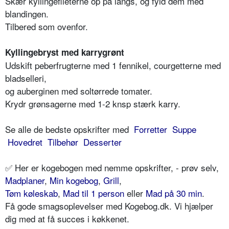
Skær kyllingefileterne op på langs, og fyld dem med
blandingen.
Tilbered som ovenfor.
Kyllingebryst med karrygrønt
Udskift peberfrugterne med 1 fennikel, courgetterne med
bladselleri,
og auberginen med soltørrede tomater.
Krydr grønsagerne med 1-2 knsp stærk karry.
Se alle de bedste opskrifter med
Forretter
Suppe
Hovedret
Tilbehør
Desserter
✅ Her er kogebogen med nemme opskrifter, - prøv selv,
Madplaner
,
Min kogebog
,
Grill
,
Tøm køleskab
,
Mad til 1 person
eller
Mad på 30 min
.
Få gode smagsoplevelser med Kogebog.dk. Vi hjælper
dig med at få succes i køkkenet.