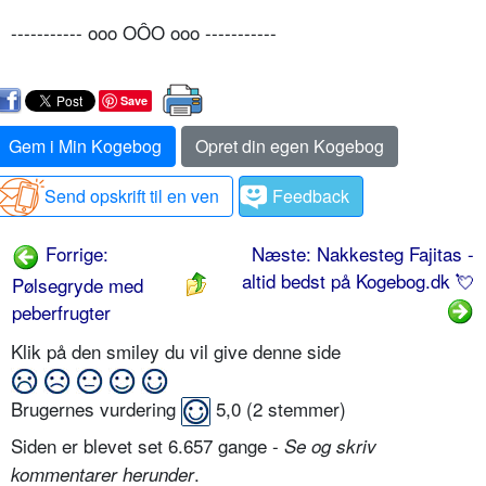
----------- ooo OÔO ooo -----------
Save
Gem i Min Kogebog
Opret din egen Kogebog
Send opskrift til en ven
Feedback
Forrige:
Næste: Nakkesteg Fajitas -
altid bedst på Kogebog.dk 💘
Pølsegryde med
peberfrugter
Klik på den smiley du vil give denne side
Brugernes vurdering
5,0
(
2
stemmer)
Siden er blevet set 6.657 gange -
Se og skriv
.
kommentarer herunder