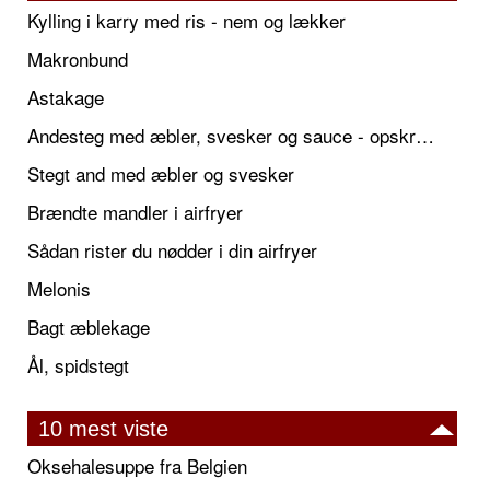
Kylling i karry med ris - nem og lækker
Makronbund
Astakage
Andesteg med æbler, svesker og sauce - opskrift også til jul
Stegt and med æbler og svesker
Brændte mandler i airfryer
Sådan rister du nødder i din airfryer
Melonis
Bagt æblekage
Ål, spidstegt
10 mest viste
Oksehalesuppe fra Belgien