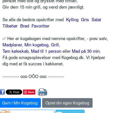
penslet med olie og drysset med timian.
Giv dem 15 min grill, og vend dem jævnligt.
Se alle de bedste opskrifter med
Kylling
Gris
Salat
Tilbehør
Brød
Favoritter
✅ Her er kogebogen med nemme opskrifter, - prøv selv,
Madplaner
,
Min kogebog
,
Grill
,
Tøm køleskab
,
Mad til 1 person
eller
Mad på 30 min
.
Få gode smagsoplevelser med Kogebog.dk. Vi hjælper
dig med at få succes i køkkenet.
----------- ooo OÔO ooo -----------
Save
Gem i Min Kogebog
Opret din egen Kogebog