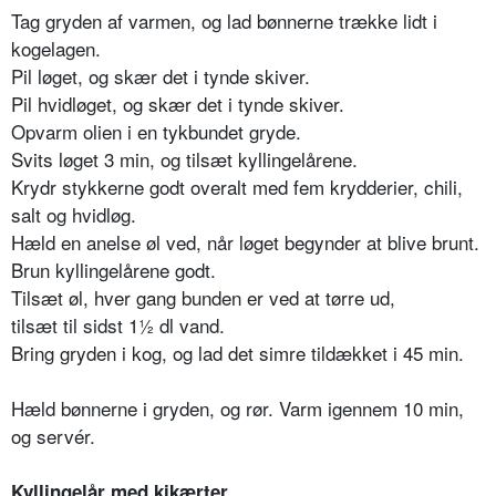
Tag gryden af varmen, og lad bønnerne trække lidt i
kogelagen.
Pil løget, og skær det i tynde skiver.
Pil hvidløget, og skær det i tynde skiver.
Opvarm olien i en tykbundet gryde.
Svits løget 3 min, og tilsæt kyllingelårene.
Krydr stykkerne godt overalt med fem krydderier, chili,
salt og hvidløg.
Hæld en anelse øl ved, når løget begynder at blive brunt.
Brun kyllingelårene godt.
Tilsæt øl, hver gang bunden er ved at tørre ud,
tilsæt til sidst 1½ dl vand.
Bring gryden i kog, og lad det simre tildækket i 45 min.
Hæld bønnerne i gryden, og rør. Varm igennem 10 min,
og servér.
Kyllingelår med kikærter