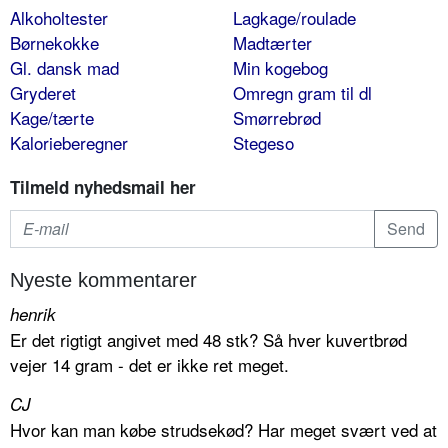
Alkoholtester
Lagkage/roulade
Børnekokke
Madtærter
Gl. dansk mad
Min kogebog
Gryderet
Omregn gram til dl
Kage/tærte
Smørrebrød
Kalorieberegner
Stegeso
Tilmeld nyhedsmail her
Nyeste kommentarer
henrik
Er det rigtigt angivet med 48 stk? Så hver kuvertbrød
vejer 14 gram - det er ikke ret meget.
CJ
Hvor kan man købe strudsekød? Har meget svært ved at