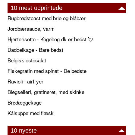
10 mest udprintede
Rugbrødstoast med brie og blåbær
Jordbærsauce, varm
Hjerterisotto - Kogebog.dk er bedst 💘
Daddelkage - Bare bedst
Belgisk ostesalat
Fiskegratin med spinat - De bedste
Ravioli i airfryer
Blegselleri, gratineret, med skinke
Brødæggekage
Kålsuppe med flæsk
10 nyeste