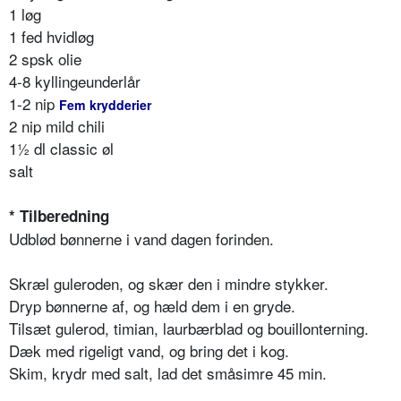
1 løg
1 fed hvidløg
2 spsk olie
4-8 kyllingeunderlår
1-2 nip
Fem krydderier
2 nip mild chili
1½ dl classic øl
salt
* Tilberedning
Udblød bønnerne i vand dagen forinden.
Skræl guleroden, og skær den i mindre stykker.
Dryp bønnerne af, og hæld dem i en gryde.
Tilsæt gulerod, timian, laurbærblad og bouillonterning.
Dæk med rigeligt vand, og bring det i kog.
Skim, krydr med salt, lad det småsimre 45 min.