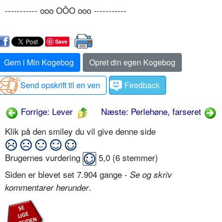
----------- ooo OÔO ooo -----------
Save
Gem i Min Kogebog
Opret din egen Kogebog
Send opskrift til en ven
Feedback
Forrige: Lever
Næste: Perlehøne, farseret
Klik på den smiley du vil give denne side
Brugernes vurdering
5,0
(
6
stemmer)
Siden er blevet set 7.904 gange -
Se og skriv
.
kommentarer herunder