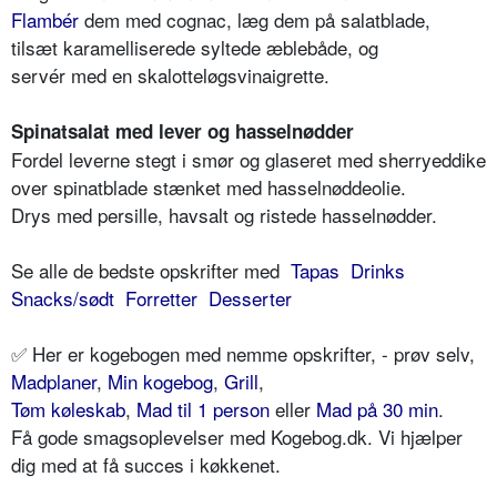
Flambér
dem med cognac, læg dem på salatblade,
tilsæt karamelliserede syltede æblebåde, og
servér med en skalotteløgsvinaigrette.
Spinatsalat med lever og hasselnødder
Fordel leverne stegt i smør og glaseret med sherryeddike
over spinatblade stænket med hasselnøddeolie.
Drys med persille, havsalt og ristede hasselnødder.
Se alle de bedste opskrifter med
Tapas
Drinks
Snacks/sødt
Forretter
Desserter
✅ Her er kogebogen med nemme opskrifter, - prøv selv,
Madplaner
,
Min kogebog
,
Grill
,
Tøm køleskab
,
Mad til 1 person
eller
Mad på 30 min
.
Få gode smagsoplevelser med Kogebog.dk. Vi hjælper
dig med at få succes i køkkenet.