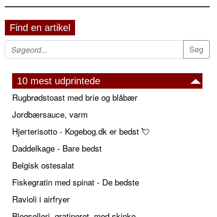
Find en artikel
10 mest udprintede
Rugbrødstoast med brie og blåbær
Jordbærsauce, varm
Hjerterisotto - Kogebog.dk er bedst 💘
Daddelkage - Bare bedst
Belgisk ostesalat
Fiskegratin med spinat - De bedste
Ravioli i airfryer
Blegselleri, gratineret, med skinke