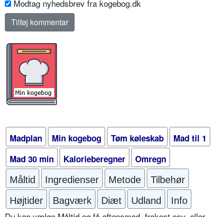
Modtag nyhedsbrev fra kogebog.dk
Madplan
Min kogebog
Tøm køleskab
Mad til 1
Mad 30 min
Kalorieberegner
Omregn
Måltid
Ingredienser
Metode
Tilbehør
Højtider
Bagværk
Diæt
Udland
Info
Du kan vælge Måltid og få aftensmad, frokost osv. eller