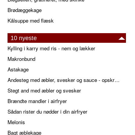
Brødæggekage
Kålsuppe med flæsk
10 nyeste
Kylling i karry med ris - nem og lækker
Makronbund
Astakage
Andesteg med æbler, svesker og sauce - opskrift også til jul
Stegt and med æbler og svesker
Brændte mandler i airfryer
Sådan rister du nødder i din airfryer
Melonis
Bagt æblekage