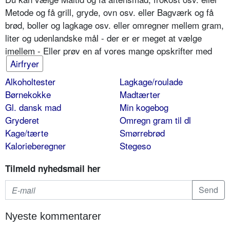
Metode og få grill, gryde, ovn osv. eller Bagværk og få
brød, boller og lagkage osv. eller omregner mellem gram,
liter og udenlandske mål - der er er meget at vælge
imellem - Eller prøv en af vores mange opskrifter med
Airfryer
Alkoholtester
Lagkage/roulade
Børnekokke
Madtærter
Gl. dansk mad
Min kogebog
Gryderet
Omregn gram til dl
Kage/tærte
Smørrebrød
Kalorieberegner
Stegeso
Tilmeld nyhedsmail her
Nyeste kommentarer