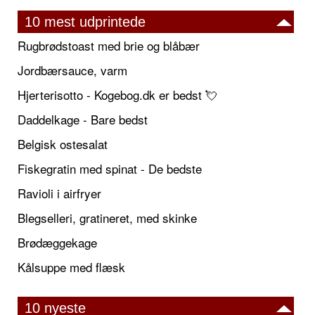
10 mest udprintede
Rugbrødstoast med brie og blåbær
Jordbærsauce, varm
Hjerterisotto - Kogebog.dk er bedst 💘
Daddelkage - Bare bedst
Belgisk ostesalat
Fiskegratin med spinat - De bedste
Ravioli i airfryer
Blegselleri, gratineret, med skinke
Brødæggekage
Kålsuppe med flæsk
10 nyeste