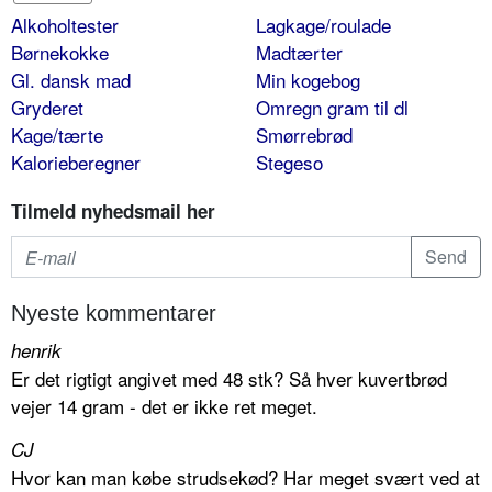
Alkoholtester
Lagkage/roulade
Børnekokke
Madtærter
Gl. dansk mad
Min kogebog
Gryderet
Omregn gram til dl
Kage/tærte
Smørrebrød
Kalorieberegner
Stegeso
Tilmeld nyhedsmail her
Nyeste kommentarer
henrik
Er det rigtigt angivet med 48 stk? Så hver kuvertbrød
vejer 14 gram - det er ikke ret meget.
CJ
Hvor kan man købe strudsekød? Har meget svært ved at