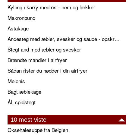
Kylling i karry med ris - nem og lækker
Makronbund
Astakage
Andesteg med æbler, svesker og sauce - opskrift også til jul
Stegt and med æbler og svesker
Brændte mandler i airfryer
Sådan rister du nødder i din airfryer
Melonis
Bagt æblekage
Ål, spidstegt
10 mest viste
Oksehalesuppe fra Belgien