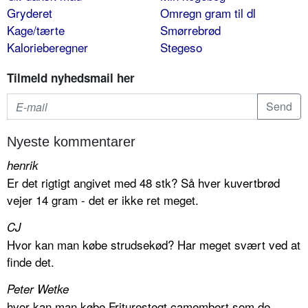
Gryderet
Omregn gram til dl
Kage/tærte
Smørrebrød
Kalorieberegner
Stegeso
Tilmeld nyhedsmail her
Nyeste kommentarer
henrik
Er det rigtigt angivet med 48 stk? Så hver kuvertbrød
vejer 14 gram - det er ikke ret meget.
CJ
Hvor kan man købe strudsekød? Har meget svært ved at
finde det.
Peter Wetke
hvor kan man købe Friturestegt camembert som de