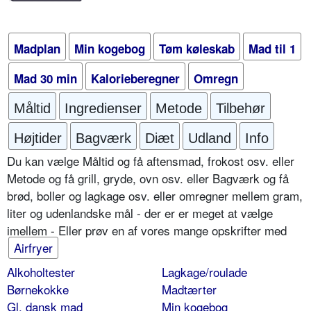
Madplan
Min kogebog
Tøm køleskab
Mad til 1
Mad 30 min
Kalorieberegner
Omregn
Måltid
Ingredienser
Metode
Tilbehør
Højtider
Bagværk
Diæt
Udland
Info
Du kan vælge Måltid og få aftensmad, frokost osv. eller
Metode og få grill, gryde, ovn osv. eller Bagværk og få
brød, boller og lagkage osv. eller omregner mellem gram,
liter og udenlandske mål - der er er meget at vælge
imellem - Eller prøv en af vores mange opskrifter med
Airfryer
Alkoholtester
Lagkage/roulade
Børnekokke
Madtærter
Gl. dansk mad
Min kogebog