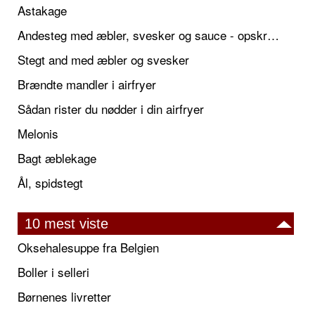
Astakage
Andesteg med æbler, svesker og sauce - opskrift også til jul
Stegt and med æbler og svesker
Brændte mandler i airfryer
Sådan rister du nødder i din airfryer
Melonis
Bagt æblekage
Ål, spidstegt
10 mest viste
Oksehalesuppe fra Belgien
Boller i selleri
Børnenes livretter