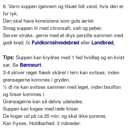
6. Varm suppen igennem og tilsæt lidt vand, hvis den er
for tyk.
Den skal have konsistens som gule ærter.
Smag suppen til med citronsaft, salt og peber.
Server straks, gerne med et drys persille sammen med
godt brød, fx
eller
.
Fuldkornshvedebrød
Landbrød
Suppen kan krydres med 1 fed hvidløg og en kvist
Tips:
sar. Se
.
Bønneurt
3-4 skiver røget flæsk skåret i tern kan svitses, inden
grønsagerne kommes i gryden.
½ dl ris kan svitses sammen med løget, inden bouillon
og linser kommes i.
Grønsagerne kan så delvis udelades.
Suppen kan koges med røde linser.
De koger ud på ca 20 min. og skal ikke pureres.
Kan fryses. Holdbarhed: 3 måneder.