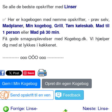
Se alle de bedste opskrifter med
Linser
✅
Her er kogebogen med nemme opskrifter, - prøv selv,
,
,
,
Madplaner
,
Min kogebog
Grill
Tøm køleskab
Mad til
eller
.
1 person
Mad på 30 min
Få gode smagsoplevelser med Kogebog.dk. Vi hjælper
dig med at lykkes i køkkenet.
----------- ooo OÔO ooo -----------
Save
Gem i Min Kogebog
Opret din egen Kogebog
Send opskrift til en ven
Feedback
Forrige: Linse-
Næste: Linse-