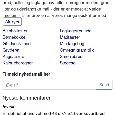
brød, boller og lagkage osv. eller omregner mellem gram,
liter og udenlandske mål - der er er meget at vælge
imellem - Eller prøv en af vores mange opskrifter med
Airfryer
Alkoholtester
Lagkage/roulade
Børnekokke
Madtærter
Gl. dansk mad
Min kogebog
Gryderet
Omregn gram til dl
Kage/tærte
Smørrebrød
Kalorieberegner
Stegeso
Tilmeld nyhedsmail her
Nyeste kommentarer
henrik
Er det rigtigt angivet med 48 stk? Så hver kuvertbrød