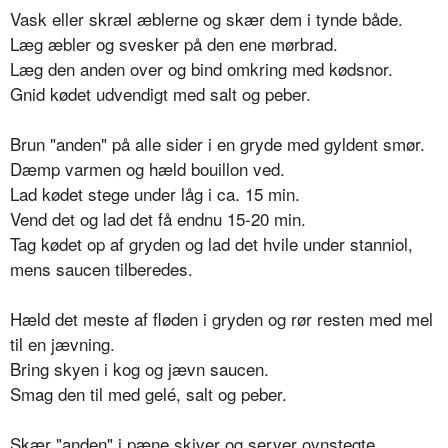
Vask eller skræl æblerne og skær dem i tynde både.
Læg æbler og svesker på den ene mørbrad.
Læg den anden over og bind omkring med kødsnor.
Gnid kødet udvendigt med salt og peber.
Brun "anden" på alle sider i en gryde med gyldent smør.
Dæmp varmen og hæld bouillon ved.
Lad kødet stege under låg i ca. 15 min.
Vend det og lad det få endnu 15-20 min.
Tag kødet op af gryden og lad det hvile under stanniol,
mens saucen tilberedes.
Hæld det meste af fløden i gryden og rør resten med mel
til en jævning.
Bring skyen i kog og jævn saucen.
Smag den til med gelé, salt og peber.
Skær "anden" i pæne skiver og server ovnstegte