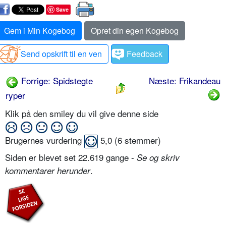
Save
Gem i Min Kogebog
Opret din egen Kogebog
Send opskrift til en ven
Feedback
Forrige: Spidstegte
Næste: Frikandeau
ryper
Klik på den smiley du vil give denne side
Brugernes vurdering
5,0
(
6
stemmer)
Siden er blevet set 22.619 gange -
Se og skriv
.
kommentarer herunder