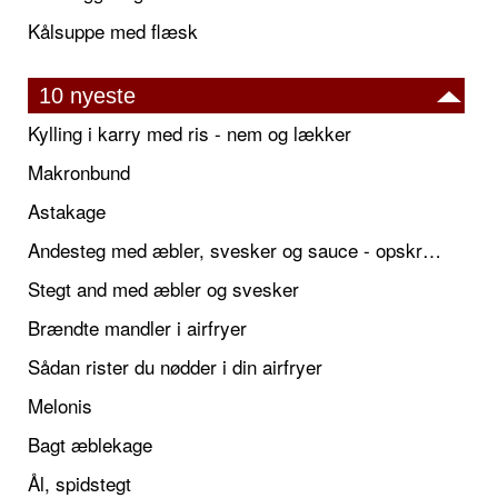
Kålsuppe med flæsk
10 nyeste
Kylling i karry med ris - nem og lækker
Makronbund
Astakage
Andesteg med æbler, svesker og sauce - opskrift også til jul
Stegt and med æbler og svesker
Brændte mandler i airfryer
Sådan rister du nødder i din airfryer
Melonis
Bagt æblekage
Ål, spidstegt