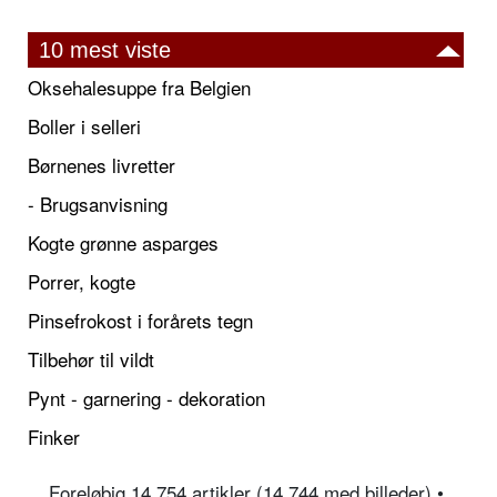
10 mest viste
Oksehalesuppe fra Belgien
Boller i selleri
Børnenes livretter
- Brugsanvisning
Kogte grønne asparges
Porrer, kogte
Pinsefrokost i forårets tegn
Tilbehør til vildt
Pynt - garnering - dekoration
Finker
Foreløbig 14.754 artikler (14.744 med billeder) •