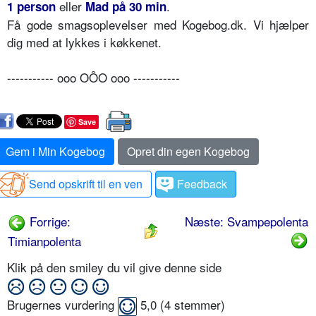
eller
.
1 person
Mad på 30 min
Få gode smagsoplevelser med Kogebog.dk. Vi hjælper
dig med at lykkes i køkkenet.
----------- ooo OÔO ooo -----------
Save
Gem i Min Kogebog
Opret din egen Kogebog
Send opskrift til en ven
Feedback
Forrige:
Næste: Svampepolenta
Timianpolenta
Klik på den smiley du vil give denne side
Brugernes vurdering
5,0
(
4
stemmer)