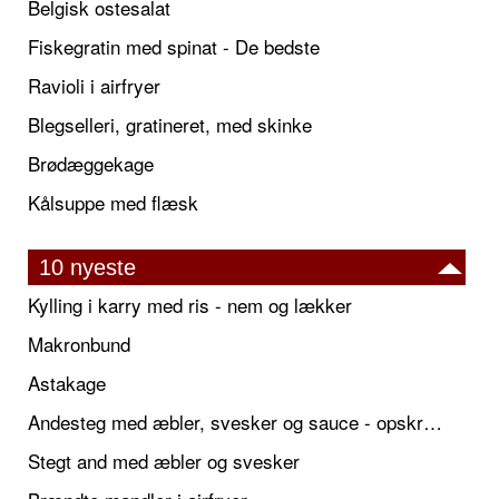
Belgisk ostesalat
Fiskegratin med spinat - De bedste
Ravioli i airfryer
Blegselleri, gratineret, med skinke
Brødæggekage
Kålsuppe med flæsk
10 nyeste
Kylling i karry med ris - nem og lækker
Makronbund
Astakage
Andesteg med æbler, svesker og sauce - opskrift også til jul
Stegt and med æbler og svesker