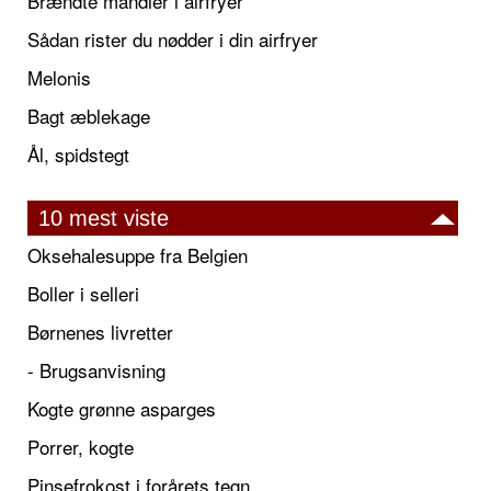
Brændte mandler i airfryer
Sådan rister du nødder i din airfryer
Melonis
Bagt æblekage
Ål, spidstegt
10 mest viste
Oksehalesuppe fra Belgien
Boller i selleri
Børnenes livretter
- Brugsanvisning
Kogte grønne asparges
Porrer, kogte
Pinsefrokost i forårets tegn