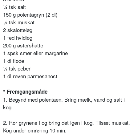
¼ tsk salt
150 g polentagryn (2 dl)
¼ tsk muskat
2 skalotteløg
1 fed hvidløg
200 g østershatte
1 spsk smør eller margarine
1 dl fløde
¼ tsk peber
1 dl reven parmesanost
* Fremgangsmåde
1. Begynd med polentaen. Bring mælk, vand og salt i
kog.
2. Rør grynene i og bring det igen i kog. Tilsæt muskat.
Kog under omrøring 10 min.