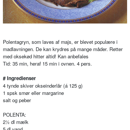
Polentagryn, som laves af majs, er blevet populære i
madlavningen. De kan krydres på mange måder. Retter
med oksekød hitter altid! Kan anbefales
Tid: 35 min, heraf 15 min i ovnen. 4 pers.
# Ingredienser
4 tynde skiver okseinderlår (á 125 g)
1 spsk smør eller margarine
salt og peber
POLENTA:
2½ dl mælk
5 dl vand