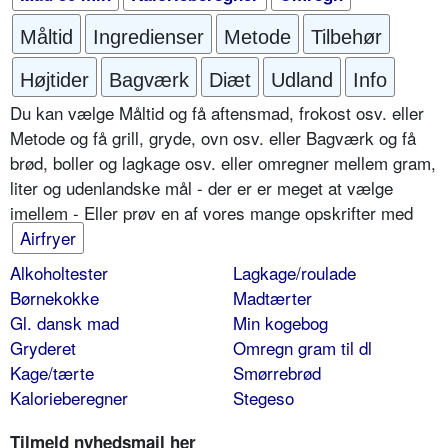
Måltid
Ingredienser
Metode
Tilbehør
Højtider
Bagværk
Diæt
Udland
Info
Du kan vælge Måltid og få aftensmad, frokost osv. eller
Metode og få grill, gryde, ovn osv. eller Bagværk og få
brød, boller og lagkage osv. eller omregner mellem gram,
liter og udenlandske mål - der er er meget at vælge
imellem - Eller prøv en af vores mange opskrifter med
Airfryer
Alkoholtester
Lagkage/roulade
Børnekokke
Madtærter
Gl. dansk mad
Min kogebog
Gryderet
Omregn gram til dl
Kage/tærte
Smørrebrød
Kalorieberegner
Stegeso
Tilmeld nyhedsmail her