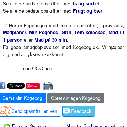
Se alle de bedste opskrifter med
Is og sorbet
Se alle de bedste opskrifter med
Frugt og bær
✅ Her er kogebogen med nemme opskrifter, - prøv selv,
,
,
,
Madplaner
,
Min kogebog
Grill
Tøm køleskab
Mad til
eller
.
1 person
Mad på 30 min
Få gode smagsoplevelser med Kogebog.dk. Vi hjælper
dig med at lykkes i køkkenet.
----------- ooo OÔO ooo -----------
Save
Gem i Min Kogebog
Opret din egen Kogebog
Send opskrift til en ven
Feedback
Forrige: Syltet og
Næste: Sød ovnpandekage