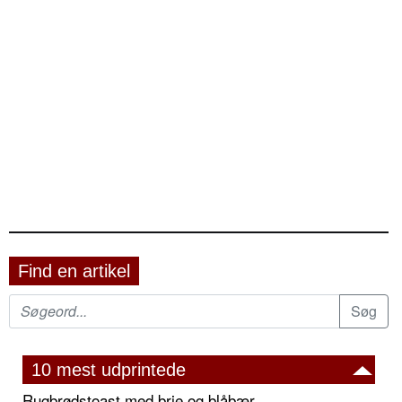
Find en artikel
10 mest udprintede
Rugbrødstoast med brie og blåbær