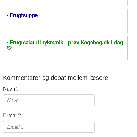
• Frugtsuppe
• Frugtsalat til tykmælk - prøv Kogebog.dk i dag
💘
Kommentarer og debat mellem læsere
Navn
*
:
E-mail
*
: