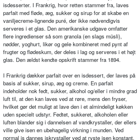
isdesserter. I Frankrig, hvor retten stammer fra, laves
parfait med fløde, æg, sukker og sirup for at skabe en
vaniljecreme-lignende puré, der ikke nødvendigvis
serveres i et glas. Den amerikanske udgave omfatter
flere ingredienser så som granola (en slags müsli),
nødder, yoghurt, likør og gele kombineret med pynt af
frugter og flødeskum, der deles i lag og serveres i et højt
glas. Den ældst kendte opskrift stammer fra 1894.
I Frankrig dækker parfait over en isdessert, der laves på
basis af sukker, sirup, æg og creme. En parfait
indeholder nok fedt, sukker, alkohol og/eller i mindre grad
luft til, at den kan laves ved at røre, mens den fryser,
hvilket gør det muligt at lave den i et almindeligt køkken
uden specielt udstyr. Fedtet, sukkeret, alkoholen eller
luften blander sig i dannelsen af vandkrystaller, der ellers
ville give isen en ubehagelig virkning i munden. Ved
normal is dannes iskrystaller ved at ryste isen konstant,