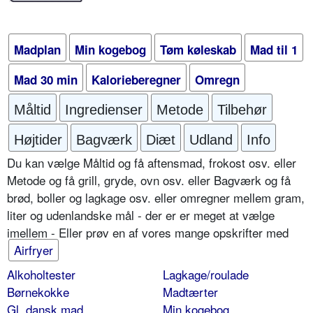
Madplan
Min kogebog
Tøm køleskab
Mad til 1
Mad 30 min
Kalorieberegner
Omregn
Måltid
Ingredienser
Metode
Tilbehør
Højtider
Bagværk
Diæt
Udland
Info
Du kan vælge Måltid og få aftensmad, frokost osv. eller
Metode og få grill, gryde, ovn osv. eller Bagværk og få
brød, boller og lagkage osv. eller omregner mellem gram,
liter og udenlandske mål - der er er meget at vælge
imellem - Eller prøv en af vores mange opskrifter med
Airfryer
Alkoholtester
Lagkage/roulade
Børnekokke
Madtærter
Gl. dansk mad
Min kogebog