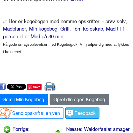
✅
Her er kogebogen med nemme opskrifter, - prøv selv,
Madplaner
Min kogebog
,
Grill
,
Tøm køleskab
,
Mad til 1
,
person
eller
Mad på 30 min
.
Få gode smagsoplevelser med Kogebog.dk. Vi hjælper dig med at lykkes
i køkkenet.
Save
Gem i Min Kogebog
Opret din egen Kogebog
Send opskrift til en ven
Feedback
Forrige:
Næste: Waldorfsalat smager