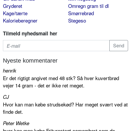
Gryderet
Omregn gram til dl
Kage/tærte
Smørrebrød
Kalorieberegner
Stegeso
Tilmeld nyhedsmail her
Nyeste kommentarer
henrik
Er det rigtigt angivet med 48 stk? Så hver kuvertbrød
vejer 14 gram - det er ikke ret meget.
CJ
Hvor kan man købe strudsekød? Har meget svært ved at
finde det.
Peter Wetke
hvor kan man købe Friturestegt camembert som de