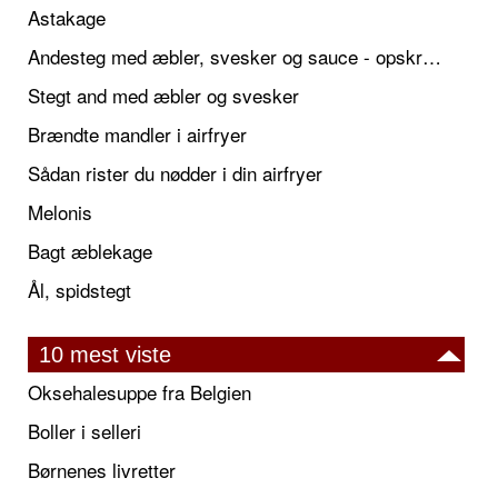
Astakage
Andesteg med æbler, svesker og sauce - opskrift også til jul
Stegt and med æbler og svesker
Brændte mandler i airfryer
Sådan rister du nødder i din airfryer
Melonis
Bagt æblekage
Ål, spidstegt
10 mest viste
Oksehalesuppe fra Belgien
Boller i selleri
Børnenes livretter