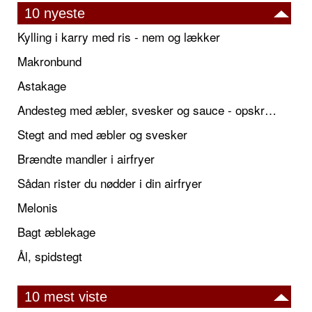
10 nyeste
Kylling i karry med ris - nem og lækker
Makronbund
Astakage
Andesteg med æbler, svesker og sauce - opskrift også til jul
Stegt and med æbler og svesker
Brændte mandler i airfryer
Sådan rister du nødder i din airfryer
Melonis
Bagt æblekage
Ål, spidstegt
10 mest viste