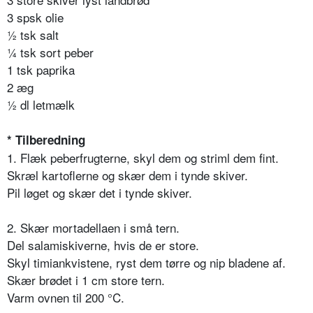
3 spsk olie
½ tsk salt
¼ tsk sort peber
1 tsk paprika
2 æg
½ dl letmælk
* Tilberedning
1. Flæk peberfrugterne, skyl dem og striml dem fint.
Skræl kartoflerne og skær dem i tynde skiver.
Pil løget og skær det i tynde skiver.
2. Skær mortadellaen i små tern.
Del salamiskiverne, hvis de er store.
Skyl timiankvistene, ryst dem tørre og nip bladene af.
Skær brødet i 1 cm store tern.
Varm ovnen til 200 °C.