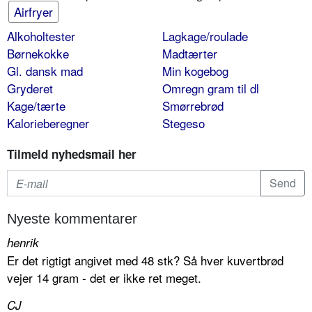
Airfryer
Alkoholtester
Lagkage/roulade
Børnekokke
Madtærter
Gl. dansk mad
Min kogebog
Gryderet
Omregn gram til dl
Kage/tærte
Smørrebrød
Kalorieberegner
Stegeso
Tilmeld nyhedsmail her
Nyeste kommentarer
henrik
Er det rigtigt angivet med 48 stk? Så hver kuvertbrød
vejer 14 gram - det er ikke ret meget.
CJ