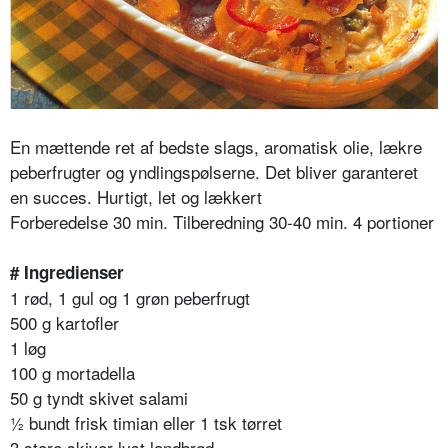
En mættende ret af bedste slags, aromatisk olie, lækre
peberfrugter og yndlingspølserne. Det bliver garanteret
en succes. Hurtigt, let og lækkert
Forberedelse 30 min. Tilberedning 30-40 min. 4 portioner
# Ingredienser
1 rød, 1 gul og 1 grøn peberfrugt
500 g kartofler
1 løg
100 g mortadella
50 g tyndt skivet salami
½ bundt frisk timian eller 1 tsk tørret
3 store skiver lyst landbrød