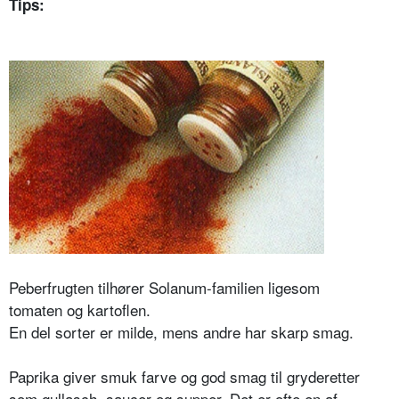
Tips:
Peberfrugten tilhører Solanum-familien
ligesom
tomaten og kartoflen.
En del sorter er milde, mens andre
har skarp smag.
Paprika giver smuk farve og god smag
til gryderetter
som gullasch, saucer og
supper. Det er ofte en af