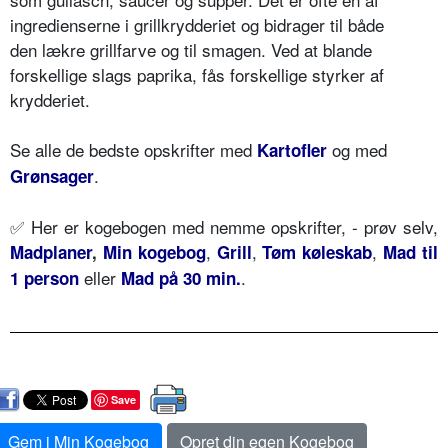
ingredienserne
i grillkrydderiet og bidrager til både
den
lækre grillfarve og til smagen. Ved at
blande
forskellige slags paprika, fås
forskellige styrker af
krydderiet.
Se alle de bedste opskrifter med
og med
Kartofler
.
Grønsager
✅ Her er kogebogen med nemme opskrifter, - prøv selv,
,
,
,
Madplaner
,
Min kogebog
Grill
Tøm køleskab
Mad til
eller
.
1 person
Mad på 30 min.
Save
Gem i Min Kogebog
Opret din egen Kogebog