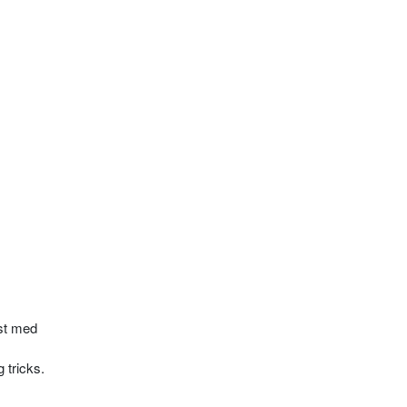
ast med
 tricks.