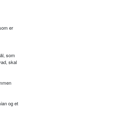
 som er
kål, som
vad, skal
sammen
mian og et