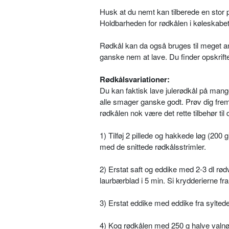
Husk at du nemt kan tilberede en stor 
Holdbarheden for rødkålen i køleskabet
Rødkål kan da også bruges til meget and
ganske nem at lave. Du finder opskrif
Rødkålsvariationer:
Du kan faktisk lave julerødkål på mang
alle smager ganske godt. Prøv dig frem
rødkålen nok være det rette tilbehør til d
1) Tilføj 2 pillede og hakkede løg (200
med de snittede rødkålsstrimler.
2) Erstat saft og eddike med 2-3 dl rødv
laurbærblad i 5 min. Si krydderierne fra
3) Erstat eddike med eddike fra sylted
4) Kog rødkålen med 250 g halve valn