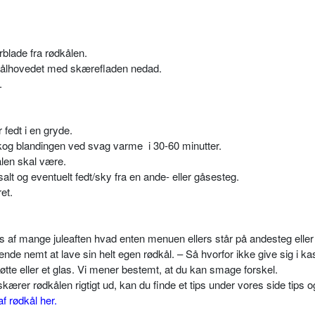
rblade fra rødkålen.
kålhovedet med skærefladen nedad.
.
 fedt i en gryde.
g kog blandingen ved svag varme
i 30-60 minutter.
len skal være.
salt og eventuelt fedt/sky fra en ande- eller gåsesteg.
et.
es af mange juleaften hvad enten menuen ellers står på andesteg eller
nde nemt at lave sin helt egen rødkål. – Så hvorfor ikke give sig i k
bøtte eller et glas. Vi mener bestemt, at du kan smage forskel.
ærer rødkålen rigtigt ud, kan du finde et tips under vores side tips og
f rødkål her.