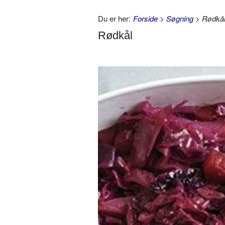
Du er her:
Forside
>
Søgning
> Rødkå
Rødkål