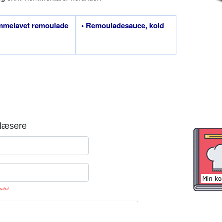
mmelavet remoulade
• Remouladesauce, kold
læsere
sitet.