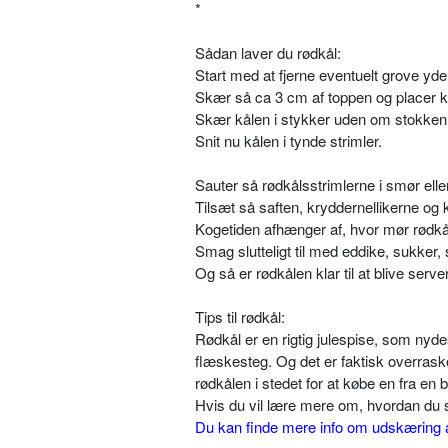
*
Sådan laver du rødkål:
Start med at fjerne eventuelt grove yde
Skær så ca 3 cm af toppen og placer 
Skær kålen i stykker uden om stokken
Snit nu kålen i tynde strimler.
Sauter så rødkålsstrimlerne i smør eller
Tilsæt så saften, kryddernellikerne o
Kogetiden afhænger af, hvor mør rødkå
Smag slutteligt til med eddike, sukker, 
Og så er rødkålen klar til at blive server
Tips til rødkål:
Rødkål er en rigtig julespise, som nyd
flæskesteg. Og det er faktisk overraske
rødkålen i stedet for at købe en fra en 
Hvis du vil lære mere om, hvordan du sk
Du kan finde mere info om udskæring a