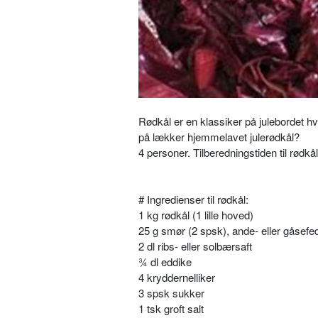
Rødkål er en klassiker på julebordet h
på lækker hjemmelavet julerødkål?
4 personer. Tilberedningstiden til rødkå
# Ingredienser til rødkål:
1 kg rødkål (1 lille hoved)
25 g smør (2 spsk), ande- eller gåsefe
2 dl ribs- eller solbærsaft
¾ dl eddike
4 kryddernelliker
3 spsk sukker
1 tsk groft salt