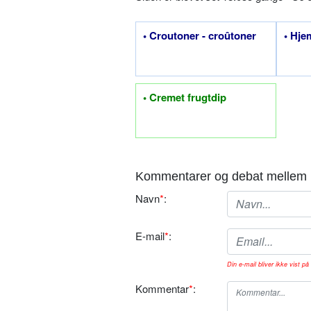
• Croutoner - croûtoner
• Hje
• Cremet frugtdip
Kommentarer og debat mellem 
Navn
*
:
E-mail
*
:
Din e-mail bliver ikke vist på 
Kommentar
*
: