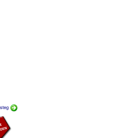
msteg