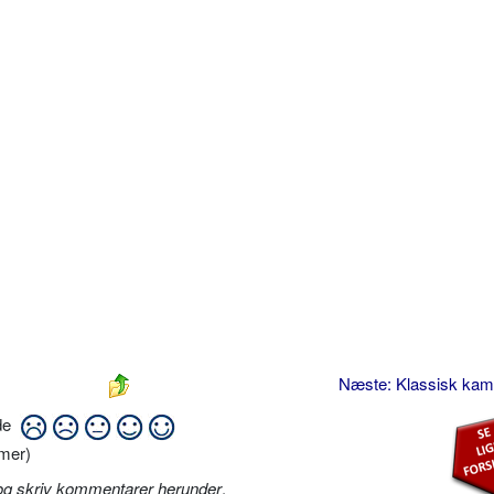
Næste: Klassisk ka
ide
mer)
og skriv kommentarer herunder
.