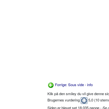
Forrige: Sous vide - info
Klik på den smiley du vil give denne s
Brugernes vurdering
5,0
(
10
stem
Siden er blevet set 18.035 gange -
Se 