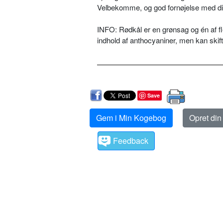
Velbekomme, og god fornøjelse med din
INFO: Rødkål er en grønsag og én af fler
indhold af anthocyaniner, men kan skift
Save
Gem i Min Kogebog
Opret di
Feedback