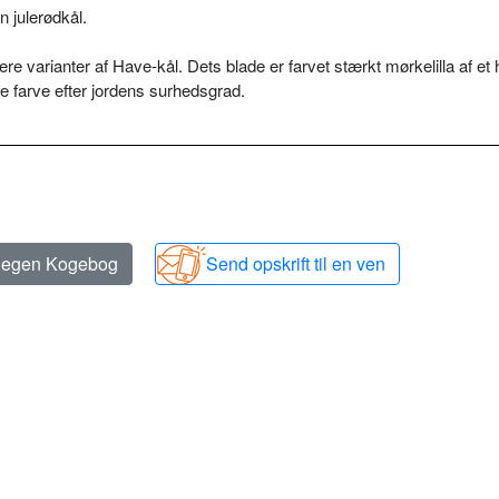
 julerødkål.
e varianter af Have-kål. Dets blade er farvet stærkt mørkelilla af et 
e farve efter jordens surhedsgrad.
n egen Kogebog
Send opskrift til en ven