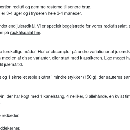
portion rødkål og gemme resterne til senere brug.
 er 3-4 uger og i fryseren hele 3-4 måneder.
et end julerødkål. Vi er specielt begejstrede for vores rødkålssalat,
ten på
rødkålssalat her
.
e forskellige måder. Her er eksempler på andre variationer af julerød
 med en af disse varianter, eller start med klassikeren. Lige meget h
it julemåltid.
 g) og 1 skrællet æble skåret i mindre stykker (150 g), der sauteres 
in, der har kogt med 1 kanelstang, 4 nelliker, 3 allehånde, en kvist ti
.
e rødbeder.
øddekerner.