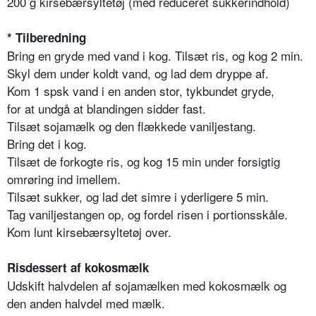
200 g kirsebærsyltetøj (med reduceret sukkerindhold)
* Tilberedning
Bring en gryde med vand i kog. Tilsæt ris, og kog 2 min.
Skyl dem under koldt vand, og lad dem dryppe af.
Kom 1 spsk vand i en anden stor, tykbundet gryde,
for at undgå at blandingen sidder fast.
Tilsæt sojamælk og den flækkede vaniljestang.
Bring det i kog.
Tilsæt de forkogte ris, og kog 15 min under forsigtig
omrøring ind imellem.
Tilsæt sukker, og lad det simre i yderligere 5 min.
Tag vaniljestangen op, og fordel risen i portionsskåle.
Kom lunt kirsebærsyltetøj over.
Risdessert af kokosmælk
Udskift halvdelen af sojamælken med kokosmælk og
den anden halvdel med mælk.