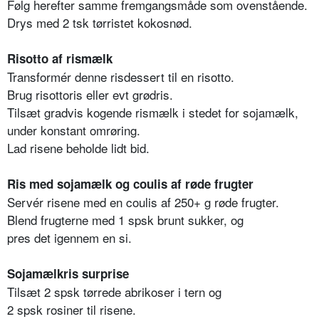
Følg herefter samme fremgangsmåde som ovenstående.
Drys med 2 tsk tørristet kokosnød.
Risotto af rismælk
Transformér denne risdessert til en risotto.
Brug risottoris eller evt grødris.
Tilsæt gradvis kogende rismælk i stedet for sojamælk,
under konstant omrøring.
Lad risene beholde lidt bid.
Ris med sojamælk og coulis af røde frugter
Servér risene med en coulis af 250+ g røde frugter.
Blend frugterne med 1 spsk brunt sukker, og
pres det igennem en si.
Sojamælkris surprise
Tilsæt 2 spsk tørrede abrikoser i tern og
2 spsk rosiner til risene.