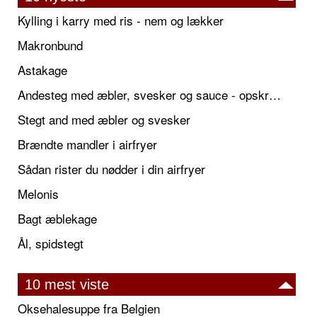
Kylling i karry med ris - nem og lækker
Makronbund
Astakage
Andesteg med æbler, svesker og sauce - opskrift også til jul
Stegt and med æbler og svesker
Brændte mandler i airfryer
Sådan rister du nødder i din airfryer
Melonis
Bagt æblekage
Ål, spidstegt
10 mest viste
Oksehalesuppe fra Belgien