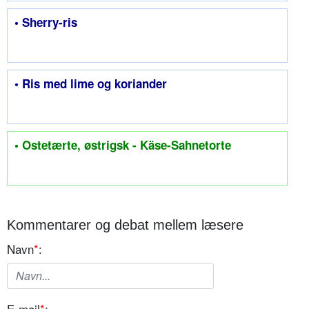
• Sherry-ris
• Ris med lime og koriander
• Ostetærte, østrigsk - Käse-Sahnetorte
Kommentarer og debat mellem læsere
Navn
*
:
E-mail
*
: