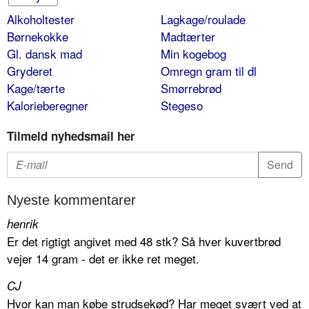
Alkoholtester
Lagkage/roulade
Børnekokke
Madtærter
Gl. dansk mad
Min kogebog
Gryderet
Omregn gram til dl
Kage/tærte
Smørrebrød
Kalorieberegner
Stegeso
Tilmeld nyhedsmail her
Nyeste kommentarer
henrik
Er det rigtigt angivet med 48 stk? Så hver kuvertbrød
vejer 14 gram - det er ikke ret meget.
CJ
Hvor kan man købe strudsekød? Har meget svært ved at