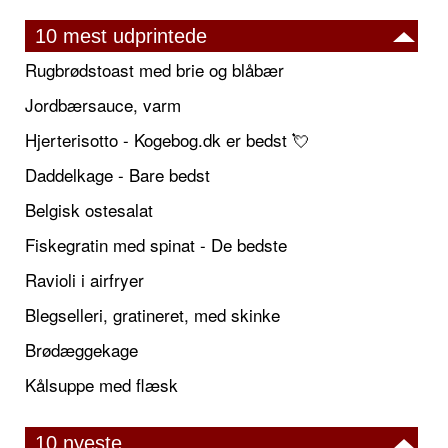
10 mest udprintede
Rugbrødstoast med brie og blåbær
Jordbærsauce, varm
Hjerterisotto - Kogebog.dk er bedst 💘
Daddelkage - Bare bedst
Belgisk ostesalat
Fiskegratin med spinat - De bedste
Ravioli i airfryer
Blegselleri, gratineret, med skinke
Brødæggekage
Kålsuppe med flæsk
10 nyeste