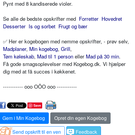
Pynt med 8 kandiserede violer.
Se alle de bedste opskrifter med
Forretter
Hovedret
Desserter
Is og sorbet
Frugt og bær
✅ Her er kogebogen med nemme opskrifter, - prøv selv,
Madplaner
,
Min kogebog
,
Grill
,
Tøm køleskab
,
Mad til 1 person
eller
Mad på 30 min
.
Få gode smagsoplevelser med Kogebog.dk. Vi hjælper
dig med at få succes i køkkenet.
----------- ooo OÔO ooo -----------
Save
Gem i Min Kogebog
Opret din egen Kogebog
Send opskrift til en ven
Feedback