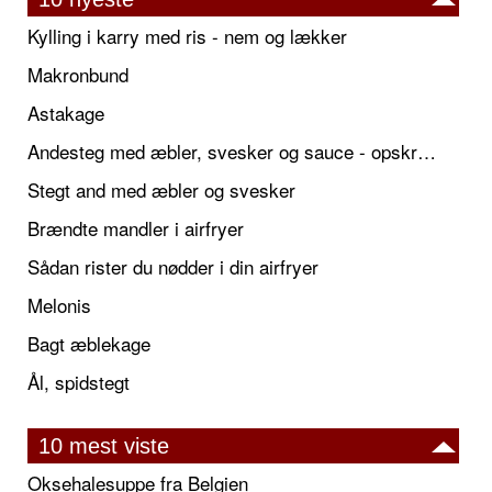
Kylling i karry med ris - nem og lækker
Makronbund
Astakage
Andesteg med æbler, svesker og sauce - opskrift også til jul
Stegt and med æbler og svesker
Brændte mandler i airfryer
Sådan rister du nødder i din airfryer
Melonis
Bagt æblekage
Ål, spidstegt
10 mest viste
Oksehalesuppe fra Belgien