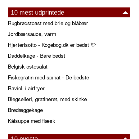
10 mest udprintede
Rugbrødstoast med brie og blåbær
Jordbærsauce, varm
Hjerterisotto - Kogebog.dk er bedst 💘
Daddelkage - Bare bedst
Belgisk ostesalat
Fiskegratin med spinat - De bedste
Ravioli i airfryer
Blegselleri, gratineret, med skinke
Brødæggekage
Kålsuppe med flæsk
10 nyeste