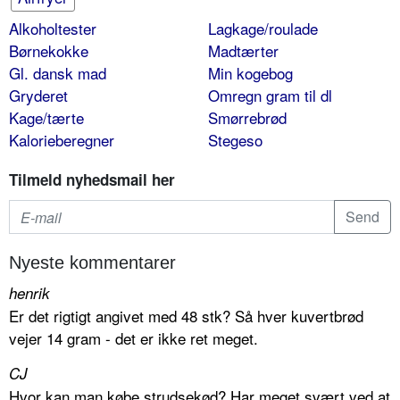
Alkoholtester
Lagkage/roulade
Børnekokke
Madtærter
Gl. dansk mad
Min kogebog
Gryderet
Omregn gram til dl
Kage/tærte
Smørrebrød
Kalorieberegner
Stegeso
Tilmeld nyhedsmail her
Nyeste kommentarer
henrik
Er det rigtigt angivet med 48 stk? Så hver kuvertbrød
vejer 14 gram - det er ikke ret meget.
CJ
Hvor kan man købe strudsekød? Har meget svært ved at