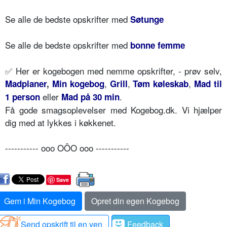
Se alle de bedste opskrifter med
Søtunge
Se alle de bedste opskrifter med
bonne femme
✅
Her er kogebogen med nemme opskrifter, - prøv selv,
,
,
,
Madplaner
,
Min kogebog
Grill
Tøm køleskab
Mad til
eller
.
1 person
Mad på 30 min
Få gode smagsoplevelser med Kogebog.dk. Vi hjælper
dig med at lykkes i køkkenet.
----------- ooo OÔO ooo -----------
Save
Gem i Min Kogebog
Opret din egen Kogebog
Send opskrift til en ven
Feedback