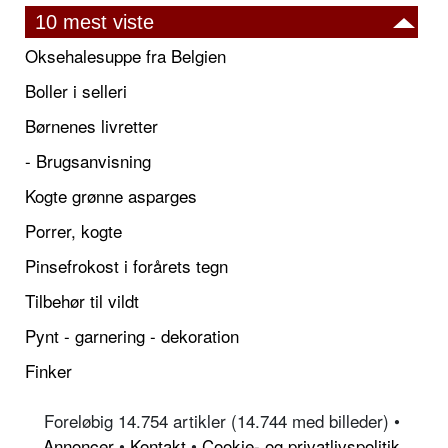
10 mest viste
Oksehalesuppe fra Belgien
Boller i selleri
Børnenes livretter
- Brugsanvisning
Kogte grønne asparges
Porrer, kogte
Pinsefrokost i forårets tegn
Tilbehør til vildt
Pynt - garnering - dekoration
Finker
Foreløbig 14.754 artikler (14.744 med billeder) •
Annoncer
•
Kontakt
•
Cookie- og privatlivspolitik