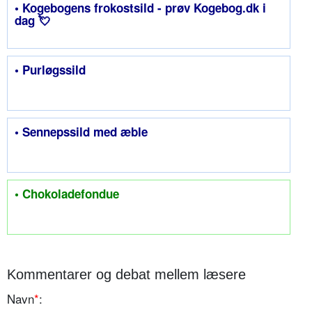
• Kogebogens frokostsild - prøv Kogebog.dk i
dag 💘
• Purløgssild
• Sennepssild med æble
• Chokoladefondue
Kommentarer og debat mellem læsere
Navn
*
: