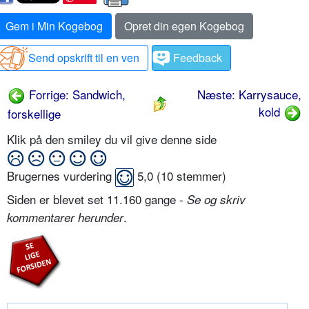
Gem i Min Kogebog
Opret din egen Kogebog
Send opskrift til en ven
Feedback
Forrige: Sandwich,
Næste: Karrysauce,
kold
forskellige
Klik på den smiley du vil give denne side
Brugernes vurdering
5,0
(
10
stemmer)
Siden er blevet set 11.160 gange -
Se og skriv
.
kommentarer herunder