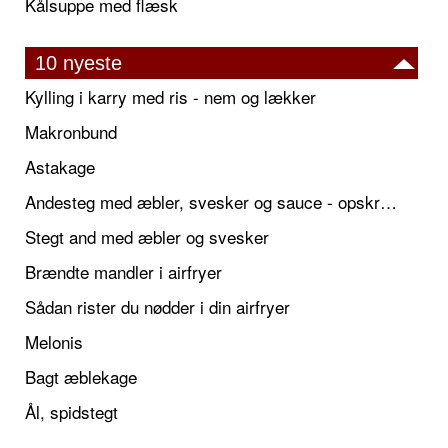
Kålsuppe med flæsk
10 nyeste
Kylling i karry med ris - nem og lækker
Makronbund
Astakage
Andesteg med æbler, svesker og sauce - opskrift også til jul
Stegt and med æbler og svesker
Brændte mandler i airfryer
Sådan rister du nødder i din airfryer
Melonis
Bagt æblekage
Ål, spidstegt