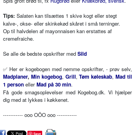
Spis groft brød til, fx
Rugbrød
eller
Knækbrød, svensk
.
Salaten kan tilsættes 1 skive kogt eller stegt
Tips:
kalve-, okse- eller skinkekød skåret i små terninger.
Op til halvdelen af mayonnaisen kan erstattes af
cremefraiche.
Se alle de bedste opskrifter med
Sild
✅
Her er kogebogen med nemme opskrifter, - prøv selv,
,
,
,
Madplaner
,
Min kogebog
Grill
Tøm køleskab
Mad til
eller
.
1 person
Mad på 30 min
Få gode smagsoplevelser med Kogebog.dk. Vi hjælper
dig med at lykkes i køkkenet.
----------- ooo OÔO ooo -----------
Save