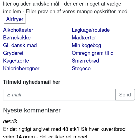
liter og udenlandske mål - der er er meget at vælge
imellem - Eller prøv en af vores mange opskrifter med
Airfryer
Alkoholtester
Lagkage/roulade
Børnekokke
Madtærter
Gl. dansk mad
Min kogebog
Gryderet
Omregn gram til dl
Kage/tærte
Smørrebrød
Kalorieberegner
Stegeso
Tilmeld nyhedsmail her
Nyeste kommentarer
henrik
Er det rigtigt angivet med 48 stk? Så hver kuvertbrød
vejer 14 gram - det er ikke ret meget.