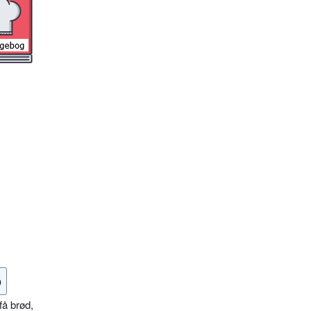
o
få brød,