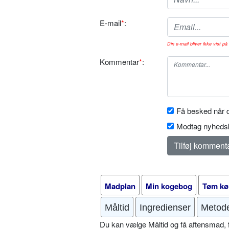
E-mail
*
:
Din e-mail bliver ikke vist på 
Kommentar
*
:
Få besked når d
Modtag nyhedsb
Madplan
Min kogebog
Tøm kø
Måltid
Ingredienser
Metod
Du kan vælge Måltid og få aftensmad, fr