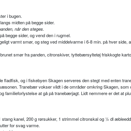
ter i bugen.
 langs midten på begge sider.
å panden, når den steges.
på begge sider, og vend den i rugmel.
ligt varmt smør, og steg ved middelvarme i 6-8 min. på hver side, 
net smør fra panden, citronskiver, tyttebærsyltetøj friskkogte kartof
 fladfisk, og i fiskebyen Skagen serveres den stegt med enten tran
f sæsonen. Tranebær vokser vildt i de områder omkring Skagen, som 
 og familieforlystelse at gå på tranebærjagt. Lidt nemmere er det at pl
 stang kanel, 200 g rørsukker, 1 strimmel citronskal og ½ dl æbleeddi
utter for svag varme.