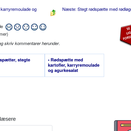
, karryremoulade og
Næste: Stegt rødspætte med rødlø
ide
mer)
og skriv kommentarer herunder
.
spætter, stegte
• Rødspætte med
kartofler, karryremoulade
og agurkesalat
læsere