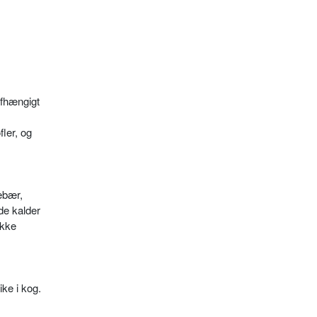
afhængigt
ler, og
ebær,
de kalder
ukke
ke i kog.