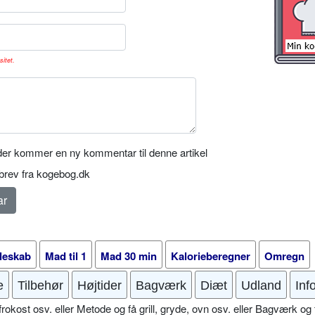
sitet.
er kommer en ny kommentar til denne artikel
rev fra kogebog.dk
leskab
Mad til 1
Mad 30 min
Kalorieberegner
Omregn
e
Tilbehør
Højtider
Bagværk
Diæt
Udland
Inf
okost osv. eller Metode og få grill, gryde, ovn osv. eller Bagværk og 