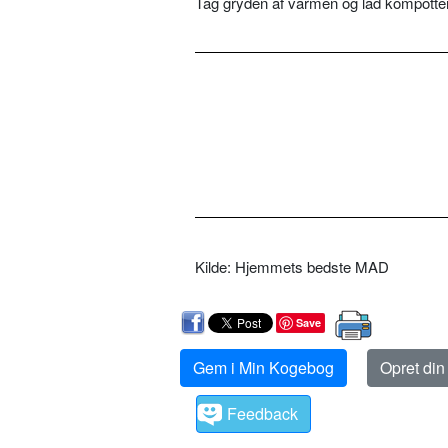
Tag gryden af varmen og lad kompotte
Kilde: Hjemmets bedste MAD
Save
Gem i Min Kogebog
Opret di
Feedback