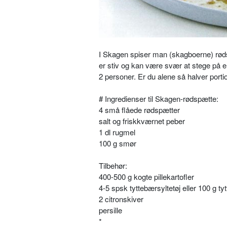
I Skagen spiser man (skagboerne) rødsp
er stiv og kan være svær at stege på 
2 personer. Er du alene så halver porti
# Ingredienser til Skagen-rødspætte:
4 små flåede rødspætter
salt og friskkværnet peber
1 dl rugmel
100 g smør
Tilbehør:
400-500 g kogte pillekartofler
4-5 spsk tyttebærsyltetøj eller 100 g t
2 citronskiver
persille
*