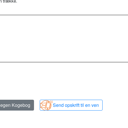
n trække.
n egen Kogebog
Send opskrift til en ven