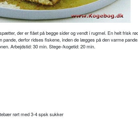
ætter, der er flået på begge sider og vendt i rugmel. En helt frisk r
en pande, derfor ridses fiskene, inden de lægges på den varme pande
onen. Arbejdstid: 30 min. Stege-/kogetid: 20 min.
yttebær rørt med 3-4 spsk sukker