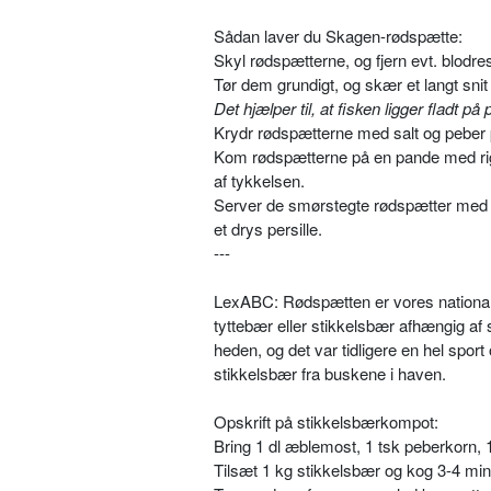
Sådan laver du Skagen-rødspætte:
Skyl rødspætterne, og fjern evt. blodres
Tør dem grundigt, og skær et langt snit
Det hjælper til, at fisken ligger fladt p
Krydr rødspætterne med salt og peber 
Kom rødspætterne på en pande med rige
af tykkelsen.
Server de smørstegte rødspætter med bru
et drys persille.
---
LexABC: Rødspætten er vores nationale
tyttebær eller stikkelsbær afhængig a
heden, og det var tidligere en hel sport
stikkelsbær fra buskene i haven.
Opskrift på stikkelsbærkompot:
Bring 1 dl æblemost, 1 tsk peberkorn, 1
Tilsæt 1 kg stikkelsbær og kog 3-4 min