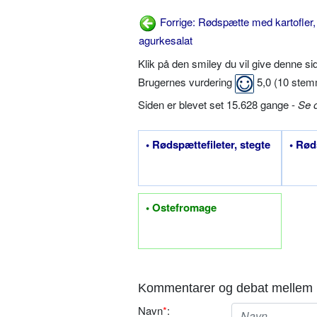
Forrige: Rødspætte med kartofler
agurkesalat
Klik på den smiley du vil give denne s
Brugernes vurdering
5,0
(
10
stem
Siden er blevet set 15.628 gange -
Se 
• Rødspættefileter, stegte
• Rød
• Ostefromage
Kommentarer og debat mellem 
Navn
*
: