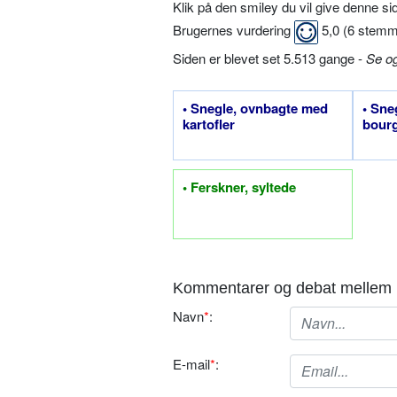
Klik på den smiley du vil give denne s
Brugernes vurdering
5,0
(
6
stemm
Siden er blevet set 5.513 gange -
Se o
• Snegle, ovnbagte med
• Sne
kartofler
bour
• Ferskner, syltede
Kommentarer og debat mellem 
Navn
*
:
E-mail
*
: