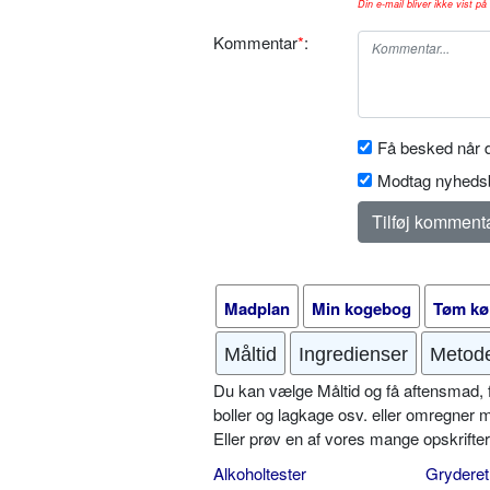
Din e-mail bliver ikke vist på 
Kommentar
*
:
Få besked når d
Modtag nyhedsb
Madplan
Min kogebog
Tøm kø
Måltid
Ingredienser
Metod
Du kan vælge Måltid og få aftensmad, fr
boller og lagkage osv. eller omregner 
Eller prøv en af vores mange opskrift
Alkoholtester
Gryderet