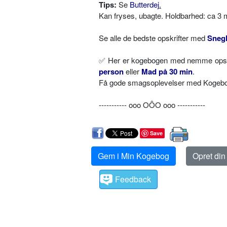
Tips:
Se
Butterdej
.
Kan fryses, ubagte. Holdbarhed: ca 3 
Se alle de bedste opskrifter med
Sneg
✅
Her er kogebogen med nemme opskri
person
eller
Mad på 30 min
.
Få gode smagsoplevelser med Kogebog.
----------- ooo OÔO ooo -----------
Save
Gem i Min Kogebog
Opret di
Feedback