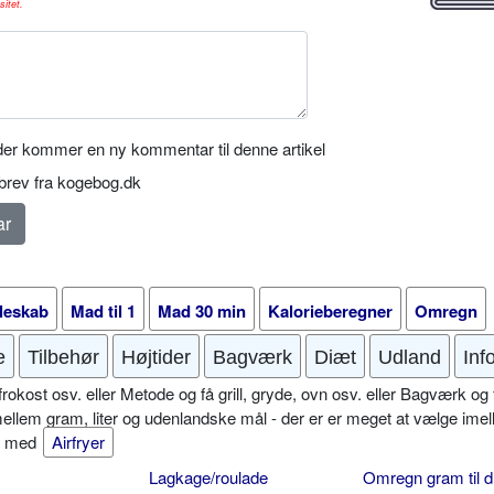
sitet.
er kommer en ny kommentar til denne artikel
rev fra kogebog.dk
leskab
Mad til 1
Mad 30 min
Kalorieberegner
Omregn
e
Tilbehør
Højtider
Bagværk
Diæt
Udland
Inf
okost osv. eller Metode og få grill, gryde, ovn osv. eller Bagværk og 
mellem gram, liter og udenlandske mål - der er er meget at vælge imel
er med
Airfryer
Lagkage/roulade
Omregn gram til d