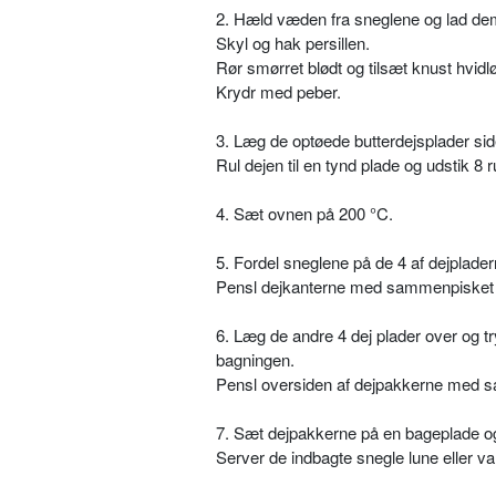
2. Hæld væden fra sneglene og lad dem 
Skyl og hak persillen.
Rør smørret blødt og tilsæt knust hvidlø
Krydr med peber.
3. Læg de optøede butterdejsplader si
Rul dejen til en tynd plade og udstik 
4. Sæt ovnen på 200 °C.
5. Fordel sneglene på de 4 af dejplad
Pensl dejkanterne med sammenpisket
6. Læg de andre 4 dej plader over og t
bagningen.
Pensl oversiden af dejpakkerne med 
7. Sæt dejpakkerne på en bageplade og
Server de indbagte snegle lune eller va