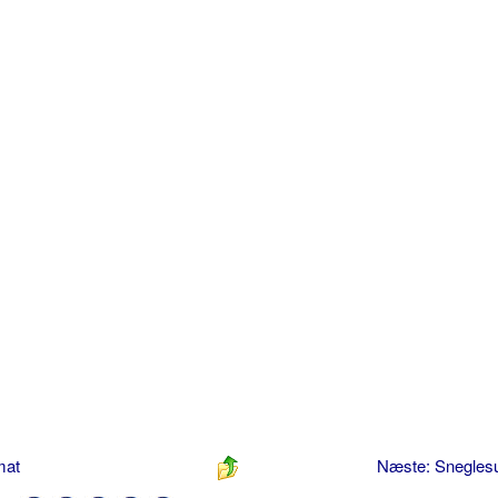
mat
Næste: Snegle