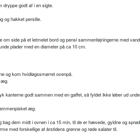
dryppe godt af i en sigte.
g og hakket persille.
de om side på et letmelet bord og pensl sammenføjningerne med vand
8 runde plader med en diameter på ca 10 cm.
erne og kom hvidløgssmørret ovenpå.
 æg.
ryk kanterne godt sammen med en gaffel, så fyldet ikke løber ud unde
sammenpisket æg.
 bag dem midt i ovnen i ca 15 min, til de er hævede, gyldne og sprød
rme med forskellige af årstidens grønne og røde salater til.