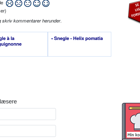
ide
er)
g skriv kommentarer herunder
.
gle à la
• Snegle - Helix pomatia
guignonne
læsere