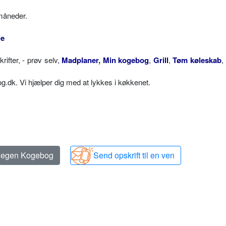
måneder.
le
fter, - prøv selv,
Madplaner
,
Min kogebog
,
Grill
,
Tøm køleskab
,
dk. Vi hjælper dig med at lykkes i køkkenet.
n egen Kogebog
Send opskrift til en ven