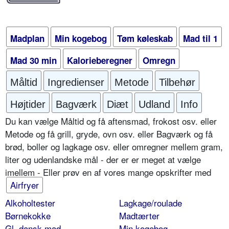
Madplan
Min kogebog
Tøm køleskab
Mad til 1
Mad 30 min
Kalorieberegner
Omregn
Måltid
Ingredienser
Metode
Tilbehør
Højtider
Bagværk
Diæt
Udland
Info
Du kan vælge Måltid og få aftensmad, frokost osv. eller
Metode og få grill, gryde, ovn osv. eller Bagværk og få
brød, boller og lagkage osv. eller omregner mellem gram,
liter og udenlandske mål - der er er meget at vælge
imellem - Eller prøv en af vores mange opskrifter med
Airfryer
Alkoholtester
Lagkage/roulade
Børnekokke
Madtærter
Gl. dansk mad
Min kogebog