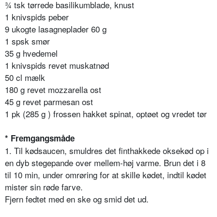
¾ tsk tørrede basilikumblade, knust
1 knivspids peber
9 ukogte lasagneplader 60 g
1 spsk smør
35 g hvedemel
1 knivspids revet muskatnød
50 cl mælk
180 g revet mozzarella ost
45 g revet parmesan ost
1 pk (285 g ) frossen hakket spinat, optøet og vredet tør
* Fremgangsmåde
1. Til kødsaucen, smuldres det finthakkede oksekød op i
en dyb stegepande over mellem-høj varme. Brun det i 8
til 10 min, under omrøring for at skille kødet, indtil kødet
mister sin røde farve.
Fjern fedtet med en ske og smid det ud.