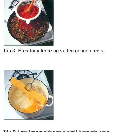
Trin 3: Pres tomaterne og saften gennem en si.
Trin 5: Læg lasagnepladerne ned i kogende vand.