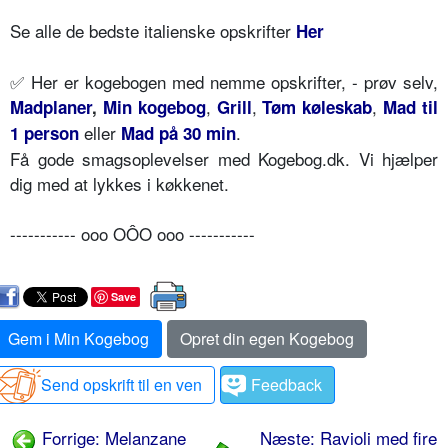
Se alle de bedste italienske opskrifter
Her
✅
Her er kogebogen med nemme opskrifter, - prøv selv,
,
,
,
Madplaner
,
Min kogebog
Grill
Tøm køleskab
Mad til
eller
.
1 person
Mad på 30 min
Få gode smagsoplevelser med Kogebog.dk. Vi hjælper
dig med at lykkes i køkkenet.
----------- ooo OÔO ooo -----------
Save
Gem i Min Kogebog
Opret din egen Kogebog
Send opskrift til en ven
Feedback
Forrige: Melanzane
Næste: Ravioli med fire