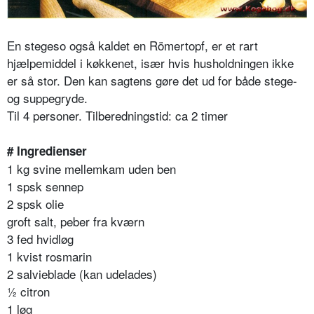
En stegeso også kaldet en Römertopf, er et rart
hjælpemiddel i køkkenet, især hvis husholdningen ikke
er så stor. Den kan sagtens gøre det ud for både stege-
og suppegryde.
Til 4 personer. Tilberedningstid: ca 2 timer
# Ingredienser
1 kg svine mellemkam uden ben
1 spsk sennep
2 spsk olie
groft salt, peber fra kværn
3 fed hvidløg
1 kvist rosmarin
2 salvieblade (kan udelades)
½ citron
1 løg