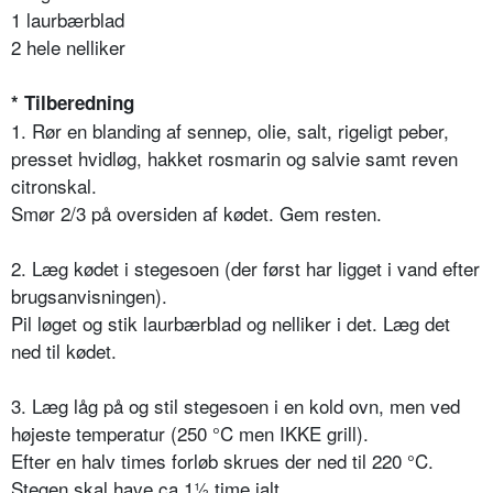
1 laurbærblad
2 hele nelliker
* Tilberedning
1. Rør en blanding af sennep, olie, salt, rigeligt peber,
presset hvidløg, hakket rosmarin og salvie samt reven
citronskal.
Smør 2/3 på oversiden af kødet. Gem resten.
2. Læg kødet i stegesoen (der først har ligget i vand efter
brugsanvisningen).
Pil løget og stik laurbærblad og nelliker i det. Læg det
ned til kødet.
3. Læg låg på og stil stegesoen i en kold ovn, men ved
højeste temperatur (250 °C men IKKE grill).
Efter en halv times forløb skrues der ned til 220 °C.
Stegen skal have ca 1½ time ialt.