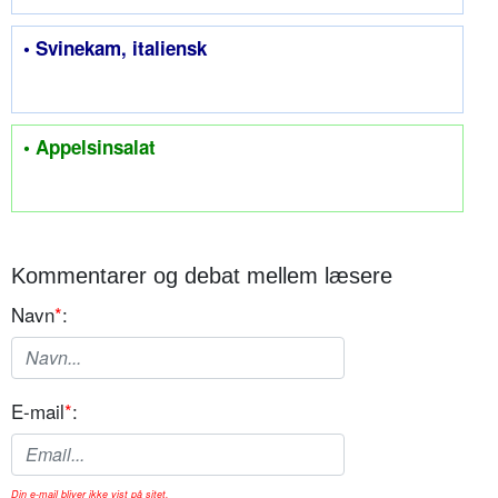
• Svinekam, italiensk
• Appelsinsalat
Kommentarer og debat mellem læsere
Navn
*
:
E-mail
*
:
Din e-mail bliver ikke vist på sitet.