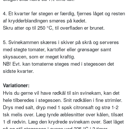
4. Et kvarter før stegen er færdig, fjernes låget og resten
af krydderblandingen smøres på kødet.
Skru atter op til 250 °C, til overfladen er brunet.
5. Svinekammen skæres i skiver på skrå og serveres
med stegte tomater, kartofler eller grønsager samt
skysaucen, som er meget kraftig.
NB! Evt. kan tomaterne steges med i stegesoen det
sidste kvarter.
Variationer:
Hvis du gerne vil have rødkål til sin svinekam, kan det
hele tilberedes i stegesoen. Snit rødkålen i fine strimler.
Drys med salt, dryp med 1 spsk citronsaft og strø 1-2
tsk melis over. Læg tynde æblesnitter over kålen, tilsæt
1 dl rødvin. Læg den krydrede svinekam over. Sæt låget
på og stil stegesoen i ovnen ved 225 °C i 2 timer.