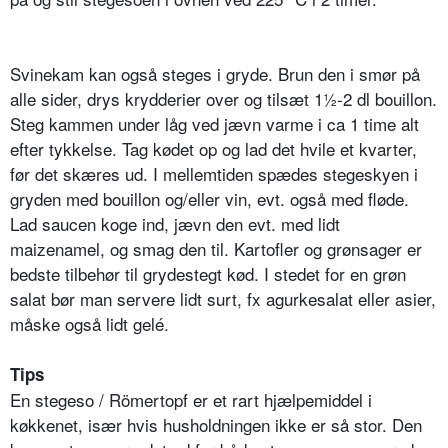
Svinekam kan også steges i gryde. Brun den i smør på
alle sider, drys krydderier over og tilsæt 1½-2 dl bouillon.
Steg kammen under låg ved jævn varme i ca 1 time alt
efter tykkelse. Tag kødet op og lad det hvile et kvarter,
før det skæres ud. I mellemtiden spædes stegeskyen i
gryden med bouillon og/eller vin, evt. også med fløde.
Lad saucen koge ind, jævn den evt. med lidt
maizenamel, og smag den til. Kartofler og grønsager er
bedste tilbehør til grydestegt kød. I stedet for en grøn
salat bør man servere lidt surt, fx agurkesalat eller asier,
måske også lidt gelé.
Tips
En stegeso / Römertopf er et rart hjælpemiddel i
køkkenet, især hvis husholdningen ikke er så stor. Den