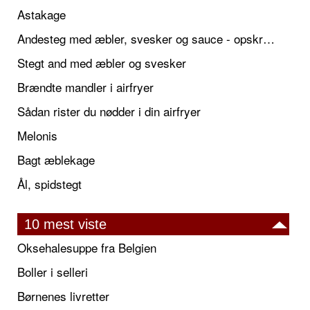
Astakage
Andesteg med æbler, svesker og sauce - opskrift også til jul
Stegt and med æbler og svesker
Brændte mandler i airfryer
Sådan rister du nødder i din airfryer
Melonis
Bagt æblekage
Ål, spidstegt
10 mest viste
Oksehalesuppe fra Belgien
Boller i selleri
Børnenes livretter