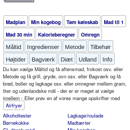
Madplan
Min kogebog
Tøm køleskab
Mad til 1
Mad 30 min
Kalorieberegner
Omregn
Måltid
Ingredienser
Metode
Tilbehør
Højtider
Bagværk
Diæt
Udland
Info
Du kan vælge Måltid og få aftensmad, frokost osv. eller
Metode og få grill, gryde, ovn osv. eller Bagværk og få
brød, boller og lagkage osv. eller omregner mellem gram,
liter og udenlandske mål - der er er meget at vælge
imellem - Eller prøv en af vores mange opskrifter med
Airfryer
Alkoholtester
Lagkage/roulade
Børnekokke
Madtærter
Gl. dansk mad
Min kogebog