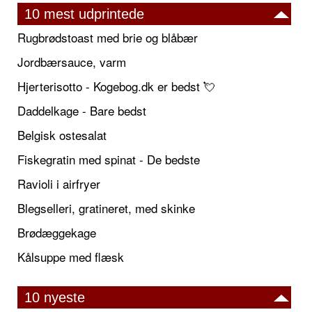
10 mest udprintede
Rugbrødstoast med brie og blåbær
Jordbærsauce, varm
Hjerterisotto - Kogebog.dk er bedst 💘
Daddelkage - Bare bedst
Belgisk ostesalat
Fiskegratin med spinat - De bedste
Ravioli i airfryer
Blegselleri, gratineret, med skinke
Brødæggekage
Kålsuppe med flæsk
10 nyeste