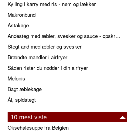
Kylling i karry med ris - nem og lækker
Makronbund
Astakage
Andesteg med æbler, svesker og sauce - opskrift også til jul
Stegt and med æbler og svesker
Brændte mandler i airfryer
Sådan rister du nødder i din airfryer
Melonis
Bagt æblekage
Ål, spidstegt
10 mest viste
Oksehalesuppe fra Belgien