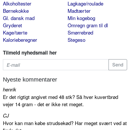
Alkoholtester
Lagkage/roulade
Børnekokke
Madtærter
Gl. dansk mad
Min kogebog
Gryderet
Omregn gram til dl
Kage/tærte
Smørrebrød
Kalorieberegner
Stegeso
Tilmeld nyhedsmail her
Nyeste kommentarer
henrik
Er det rigtigt angivet med 48 stk? Så hver kuvertbrød
vejer 14 gram - det er ikke ret meget.
CJ
Hvor kan man købe strudsekød? Har meget svært ved at