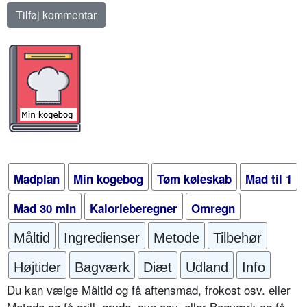
Madplan
Min kogebog
Tøm køleskab
Mad til 1
Mad 30 min
Kalorieberegner
Omregn
Måltid
Ingredienser
Metode
Tilbehør
Højtider
Bagværk
Diæt
Udland
Info
Du kan vælge Måltid og få aftensmad, frokost osv. eller
Metode og få grill, gryde, ovn osv. eller Bagværk og få