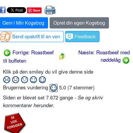
Save
Gem i Min Kogebog
Opret din egen Kogebog
Send opskrift til en ven
Feedback
Forrige: Roastbeef
Næste: Roastbeef med
nøddelåg
til buffeten
Klik på den smiley du vil give denne side
Brugernes vurdering
5,0
(
7
stemmer)
Siden er blevet set 7.672 gange -
Se og skriv
.
kommentarer herunder