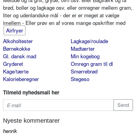
brød, boller og lagkage osv. eller omregner mellem gram,
liter og udenlandske mål - der er er meget at vælge
imellem - Eller prøv en af vores mange opskrifter med
Airfryer
Alkoholtester
Lagkage/roulade
Børnekokke
Madtærter
Gl. dansk mad
Min kogebog
Gryderet
Omregn gram til dl
Kage/tærte
Smørrebrød
Kalorieberegner
Stegeso
Tilmeld nyhedsmail her
Nyeste kommentarer
henrik