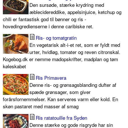
Den sursøde, stærke krydring med
æblecidereddike, appelsinjuice, ketchup og
chili er fantastisk god til bønner og ris -
hovedingredienserne i denne caribiske ret.
Ris- og tomatgratin
En vegetarisk alt-i-et ret, som er fyldt med
urter, hvidløg, tomater og reven citronskal.
Kogebog.dk er nemme madopskrifter, madplan og tøm
køleskabet
Ris Primavera
Denne ris- og grønsagsblanding dufter af
spæde grønsager, som giver
forårsfornemmelser. Kan serveres varm eller kold. En
skøn pastaret med masser af smag
Ris ratatouille fra Syden
Denne stærke og gode risgryde har sin