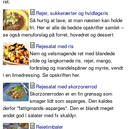
ret.
Rejer, sukkerærter og hvidløgsris
Så hurtig at lave, at man næsten kan holde
fri. Her er alle de bedste opskrifter samlet –
se også menuforslag på forret, hovedret og dessert
Rejesalat med ris
Nem og velsmagende ret med blandede
vilde og langkornede ris, rejer, mango,
forårsløg og mandelspåner og mynte, vendt
i en limedressing. Se opskriften her.
Rejesalat med skorzonerrod
Skorzonerroden er en fin grønsag som
smager lidt som asparges. Den kaldes
derfor "fattigmands-asparges". Den er blandt meget
andet god i salater med fx skaldyr.
Rejetimbaler