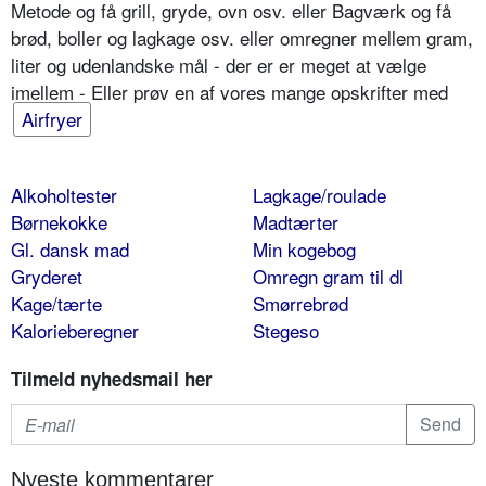
Metode og få grill, gryde, ovn osv. eller Bagværk og få
brød, boller og lagkage osv. eller omregner mellem gram,
liter og udenlandske mål - der er er meget at vælge
imellem - Eller prøv en af vores mange opskrifter med
Airfryer
Alkoholtester
Lagkage/roulade
Børnekokke
Madtærter
Gl. dansk mad
Min kogebog
Gryderet
Omregn gram til dl
Kage/tærte
Smørrebrød
Kalorieberegner
Stegeso
Tilmeld nyhedsmail her
Nyeste kommentarer