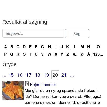
Resultat af søgning
A
B
C
D
E
F
G
H
I
J
K
L
M
N
O
P
Q
R
S
T
U
V
W
X
Y
Z
Æ
Ø
Å
123...
Gryde
15
16
17
18
19
20
21
...
...
Rejer i lommer
Mangler du en ny og spændende frokost-
ide? Denne ret kan være svaret. Alle, også
børnene synes om denne lidt utraditionelle